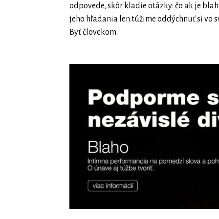
odpovede, skôr kladie otázky: čo ak je bla
jeho hľadania len túžime oddýchnuť si vo sv
Byť človekom.