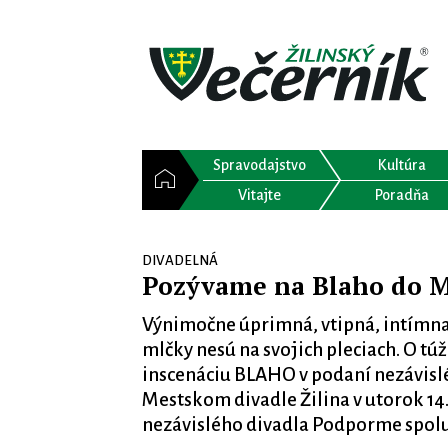
Spravodajstvo
Kultúra
Vitajte
Poradňa
DIVADELNÁ
Pozývame na Blaho do M
Výnimočne úprimná, vtipná, intímna 
mlčky nesú na svojich pleciach. O tú
inscenáciu BLAHO v podaní nezávis
Mestskom divadle Žilina v utorok 14.
nezávislého divadla Podporme spolu