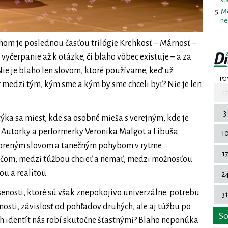
Me
ne
om je poslednou časťou trilógie Krehkosť – Márnosť –
 vyčerpanie až k otázke, či blaho vôbec existuje – a za
e je blaho len slovom, ktoré používame, keď už
PO
medzi tým, kým sme a kým by sme chceli byť? Nie je len
2
3
ka sa miest, kde sa osobné mieša s verejným, kde je
. Autorky a performerky Veronika Malgot a Libuša
1
voreným slovom a tanečným pohybom v rytme
1
ačom, medzi túžbou chcieť a nemať, medzi možnosťou
u a realitou.
2
nosti, ktoré sú však znepokojivo univerzálne: potrebu
31
osti, závislosť od pohľadov druhých, ale aj túžbu po
S
ch identít nás robí skutočne šťastnými? Blaho neponúka