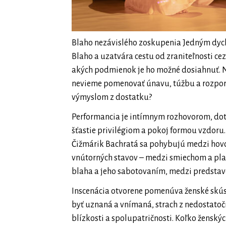
Blaho nezávislého zoskupenia Jedným dych
Blaho a uzatvára cestu od zraniteľnosti cez
akých podmienok je ho možné dosiahnuť. Ni
nevieme pomenovať únavu, túžbu a rozpor 
výmyslom z dostatku?
Performancia je intímnym rozhovorom, dotý
šťastie privilégiom a pokoj formou vzdoru
Čižmárik Bachratá sa pohybujú medzi ho
vnútorných stavov – medzi smiechom a pl
blaha a jeho sabotovaním, medzi predstavo
Inscenácia otvorene pomenúva ženské skúse
byť uznaná a vnímaná, strach z nedostatočn
blízkosti a spolupatričnosti. Koľko ženský