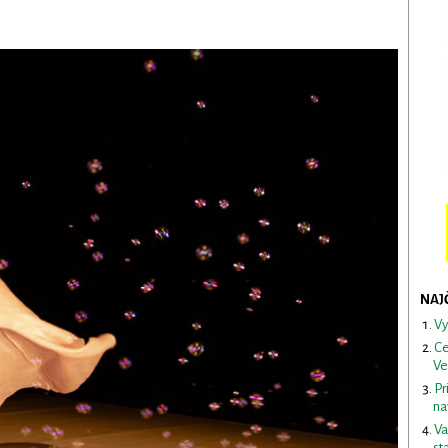
NAJ
Vy
Ce
Ve
Pr
na
Va
st