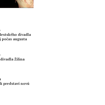
0
estského divadla
aj počas augusta
0
ivadla Žilina
0
k predstaví novú