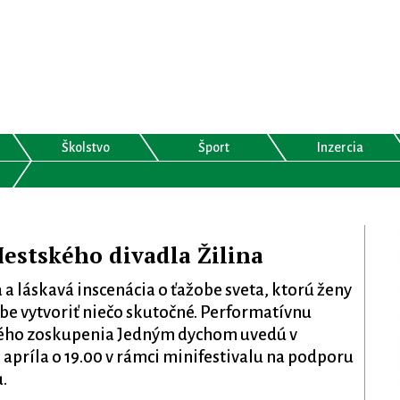
Školstvo
Šport
Inzercia
estského divadla Žilina
a láskavá inscenácia o ťažobe sveta, ktorú ženy
žbe vytvoriť niečo skutočné. Performatívnu
lého zoskupenia Jedným dychom uvedú v
 apríla o 19.00 v rámci minifestivalu na podporu
.