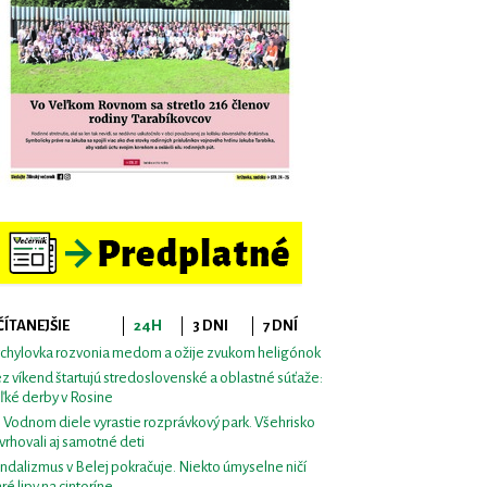
ČÍTANEJŠIE
24H
3 DNI
7 DNÍ
chylovka rozvonia medom a ožije zvukom heligónok
z víkend štartujú stredoslovenské a oblastné súťaže:
ľké derby v Rosine
i Vodnom diele vyrastie rozprávkový park. Všehrisko
vrhovali aj samotné deti
ndalizmus v Belej pokračuje. Niekto úmyselne ničí
aré lipy na cintoríne