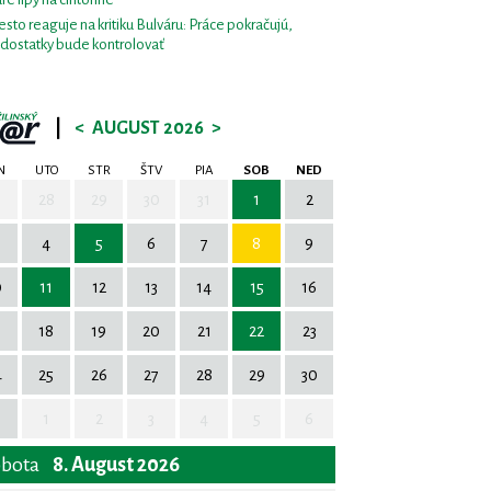
sto reaguje na kritiku Bulváru: Práce pokračujú,
dostatky bude kontrolovať
|
<
AUGUST 2026
>
N
UTO
STR
ŠTV
PIA
SOB
NED
7
28
29
30
31
1
2
4
5
6
7
8
9
0
11
12
13
14
15
16
7
18
19
20
21
22
23
4
25
26
27
28
29
30
1
2
3
4
5
6
obota
8. August 2026