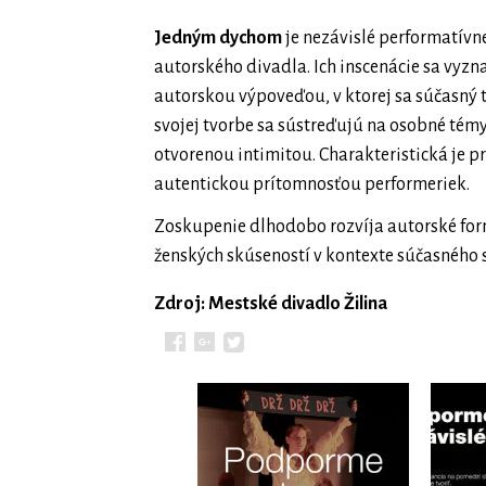
Jedným dychom
je nezávislé performatív
autorského divadla. Ich inscenácie sa vyzn
autorskou výpoveďou, v ktorej sa súčasný 
svojej tvorbe sa sústreďujú na osobné té
otvorenou intimitou. Charakteristická je p
autentickou prítomnosťou performeriek.
Zoskupenie dlhodobo rozvíja autorské for
ženských skúseností v kontexte súčasného 
Zdroj: Mestské divadlo Žilina