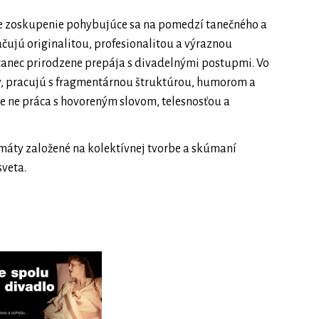
ne zoskupenie pohybujúce sa na pomedzí tanečného a
ačujú originalitou, profesionalitou a výraznou
tanec prirodzene prepája s divadelnými postupmi. Vo
my, pracujú s fragmentárnou štruktúrou, humorom a
re ne práca s hovoreným slovom, telesnosťou a
máty založené na kolektívnej tvorbe a skúmaní
sveta.