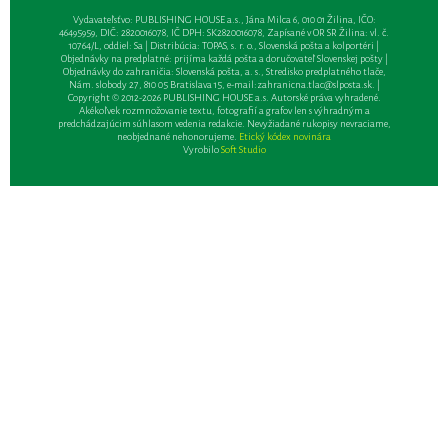
Vydavateľsťvo: PUBLISHING HOUSE a.s., Jána Milca 6, 010 01 Žilina, IČO:
46495959, DIČ: 2820016078, IČ DPH: SK2820016078, Zapísané v OR SR Žilina: vl. č.
10764/L, oddiel: Sa | Distribúcia: TOPAS, s. r. o., Slovenská pošta a kolportéri |
Objednávky na predplatné: prijíma každá pošta a doručovateľ Slovenskej pošty |
Objednávky do zahraničia: Slovenská pošta, a. s., Stredisko predplatného tlače,
Nám. slobody 27, 810 05 Bratislava 15, e-mail:
zahranicna.tlac@slposta.sk
. |
Copyright © 2012-2026 PUBLISHING HOUSE a.s. Autorské práva vyhradené.
Akékoľvek rozmnožovanie textu, fotografií a grafov len s výhradným a
predchádzajúcim súhlasom vedenia redakcie. Nevyžiadané rukopisy nevraciame,
neobjednané nehonorujeme.
Etický kódex novinára
Vyrobilo
Soft Studio