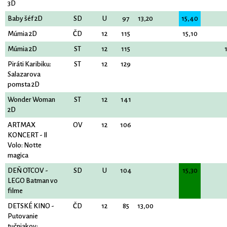
3D
Baby šéf 2D
SD
U
97
13,20
15,40
Múmia 2D
ČD
12
115
15,10
Múmia 2D
ST
12
115
Piráti Karibiku:
ST
12
129
Salazarova
pomsta 2D
Wonder Woman
ST
12
141
2D
ARTMAX
OV
12
106
KONCERT - Il
Volo: Notte
magica
DEŇ OTCOV -
SD
U
104
15,30
LEGO Batman vo
filme
DETSKÉ KINO -
ČD
12
85
13,00
Putovanie
tučniakov: