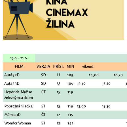
15.6. - 21.6.
FILM
VERZIA
PRÍST.
MIN
víkend
Autá 3 2D
SD
U
109
14,00
16,20
Autá 3 3D
SD
U
109
13,10
15,20
Heydrich: Muž so
ČT
15
119
železným srdcom
Pobrežná hliadka
ST
15
119
13,00
15,30
Múmia 3D
ČT
12
115
Wonder Woman
ST
12
141