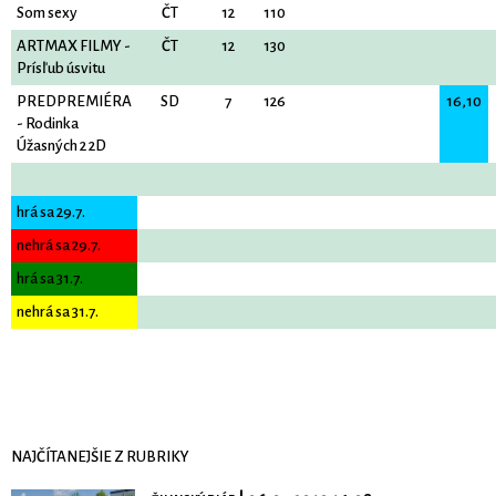
Som sexy
ČT
12
110
ARTMAX FILMY -
ČT
12
130
Prísľub úsvitu
PREDPREMIÉRA
SD
7
126
16,10
- Rodinka
Úžasných 2 2D
hrá sa 29.7.
nehrá sa 29.7.
hrá sa 31.7.
nehrá sa 31.7.
NAJČÍTANEJŠIE Z RUBRIKY