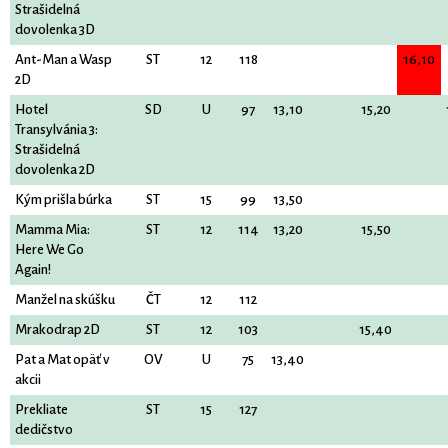
Strašidelná
dovolenka 3D
Ant-Man a Wasp
ST
12
118
16,10
2D
Hotel
SD
U
97
13,10
15,20
Transylvánia 3:
Strašidelná
dovolenka 2D
Kým prišla búrka
ST
15
99
13,50
Mamma Mia:
ST
12
114
13,20
15,50
Here We Go
Again!
Manžel na skúšku
ČT
12
112
Mrakodrap 2D
ST
12
103
15,40
Pat a Mat opäť v
OV
U
75
13,40
akcii
Prekliate
ST
15
127
dedičstvo