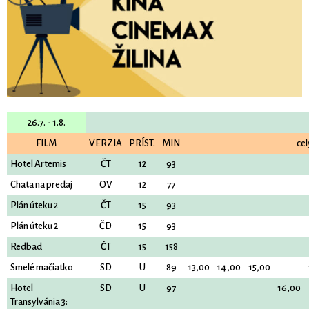
26.7. - 1.8.
FILM
VERZIA
PRÍST.
MIN
cel
Hotel Artemis
ČT
12
93
Chata na predaj
OV
12
77
Plán úteku 2
ČT
15
93
Plán úteku 2
ČD
15
93
Redbad
ČT
15
158
Smelé mačiatko
SD
U
89
13,00
14,00
15,00
Hotel
SD
U
97
16,00
Transylvánia 3: