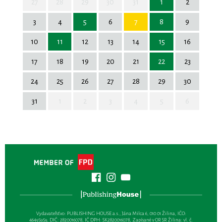
27
28
29
30
31
1
2
3
4
5
6
7
8
9
10
11
12
13
14
15
16
17
18
19
20
21
22
23
24
25
26
27
28
29
30
31
1
2
3
4
5
6
Vydavateľsťvo: PUBLISHING HOUSE a.s., Jána Milca 6, 010 01 Žilina, IČO:
46495959, DIČ: 2820016078, IČ DPH: SK2820016078, Zapísané v OR SR Žilina: vl. č.