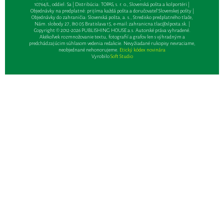
10764/L, oddiel: Sa | Distribúcia: TOPAS, s. r. o., Slovenská pošta a kolportéri |
Objednávky na predplatné: prijíma každá pošta a doručovateľ Slovenskej pošty |
Objednávky do zahraničia: Slovenská pošta, a. s., Stredisko predplatného tlače,
Nám. slobody 27, 810 05 Bratislava 15, e-mail:
zahranicna.tlac@slposta.sk
. |
Copyright © 2012-2026 PUBLISHING HOUSE a.s. Autorské práva vyhradené.
Akékoľvek rozmnožovanie textu, fotografií a grafov len s výhradným a
predchádzajúcim súhlasom vedenia redakcie. Nevyžiadané rukopisy nevraciame,
neobjednané nehonorujeme.
Etický kódex novinára
Vyrobilo
Soft Studio