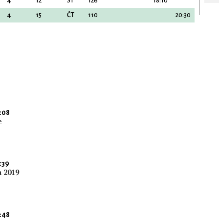
4
12
ST
126
18:10
4
15
ČT
110
20:30
:08
e
:39
a 2019
:48