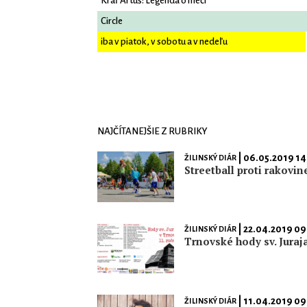
Kráľ Artuš: Legenda o meči
Circle
iba v piatok, v sobotu a v nedeľu
NAJČÍTANEJŠIE Z RUBRIKY
| 06.05.2019 14
ŽILINSKÝ DIÁR
Streetball proti rakovin
| 22.04.2019 09
ŽILINSKÝ DIÁR
Trnovské hody sv. Juraj
| 11.04.2019 09
ŽILINSKÝ DIÁR