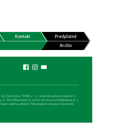
Kontakt
Predplatné
Archív
| Distribúcia: TOPAS, s. r. o., Slovenská pošta a kolportéri |
27, 810 05 Bratislava 15, e-mail:
zahranicna.tlac@slposta.sk
. |
hlasom vedenia redakcie. Nevyžiadané rukopisy nevraciame,