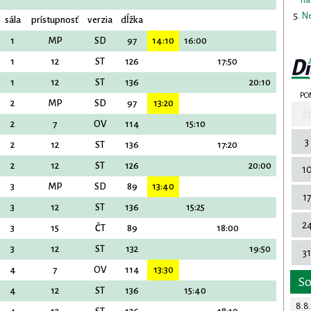
Ne
sála
prístupnosť
verzia
dĺžka
1
MP
SD
97
14:10
16:00
1
12
ST
126
17:50
1
12
ST
136
20:10
PO
2
MP
SD
97
13:20
2
2
7
OV
114
15:10
3
2
12
ST
136
17:20
2
12
ST
126
20:00
1
3
MP
SD
89
13:40
1
3
12
ST
136
15:25
2
3
15
ČT
89
18:00
3
12
ST
132
19:50
31
4
7
OV
114
13:30
S
4
12
ST
136
15:40
8.8