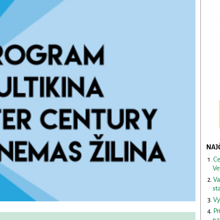
NAJ
Ce
Ve
Va
st
Vy
Pr
na