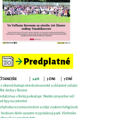
ČÍTANEJŠIE
24H
3 DNI
7 DNÍ
z víkend štartujú stredoslovenské a oblastné súťaže:
ľké derby v Rosine
ndalizmus v Belej pokračuje. Niekto úmyselne ničí
aré lipy na cintoríne
chylovka rozvonia medom a ožije zvukom heligónok
i Vodnom diele vyrastie rozprávkový park. Všehrisko
vrhovali aj samotné deti