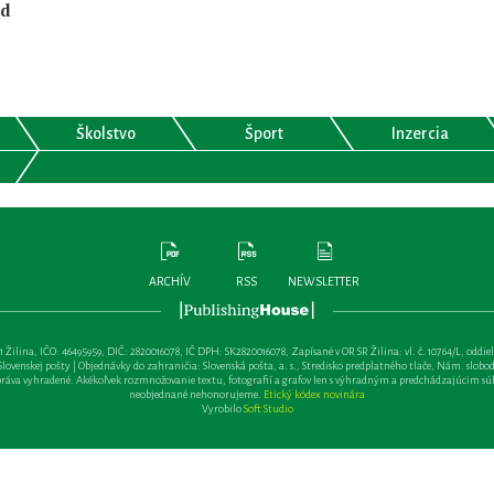
nd
Školstvo
Šport
Inzercia
ARCHÍV
RSS
NEWSLETTER
lina, IČO: 46495959, DIČ: 2820016078, IČ DPH: SK2820016078, Zapísané v OR SR Žilina: vl. č. 10764/L, oddiel: Sa 
ovenskej pošty | Objednávky do zahraničia: Slovenská pošta, a. s., Stredisko predplatného tlače, Nám. slobody 
va vyhradené. Akékoľvek rozmnožovanie textu, fotografií a grafov len s výhradným a predchádzajúcim sú
neobjednané nehonorujeme.
Etický kódex novinára
Vyrobilo
Soft Studio