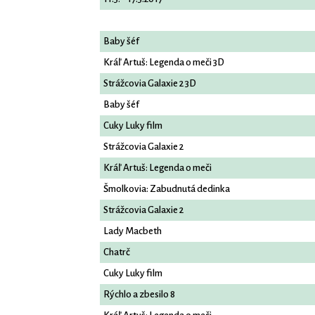
Baby šéf
Kráľ Artuš: Legenda o meči 3D
Strážcovia Galaxie 2 3D
Baby šéf
Cuky Luky film
Strážcovia Galaxie 2
Kráľ Artuš: Legenda o meči
Šmolkovia: Zabudnutá dedinka
Strážcovia Galaxie 2
Lady Macbeth
Chatrč
Cuky Luky film
Rýchlo a zbesilo 8