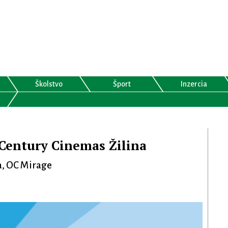
Školstvo
Šport
Inzercia
Century Cinemas Žilina
a, OC Mirage