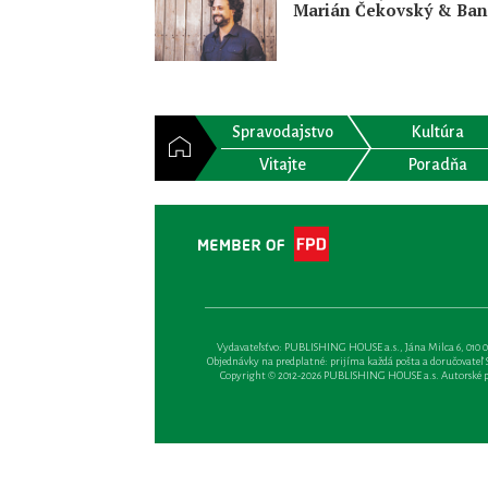
Marián Čekovský & Ba
Spravodajstvo
Kultúra
Vitajte
Poradňa
Vydavateľsťvo: PUBLISHING HOUSE a.s., Jána Milca 6, 010 01 Ži
Objednávky na predplatné: prijíma každá pošta a doručovateľ Sl
Copyright © 2012-2026 PUBLISHING HOUSE a.s. Autorské prá