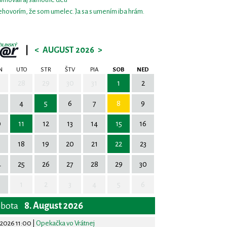
hovorím, že som umelec. Ja sa s umením iba hrám.
|
<
AUGUST 2026
>
N
UTO
STR
ŠTV
PIA
SOB
NED
7
28
29
30
31
1
2
4
5
6
7
8
9
0
11
12
13
14
15
16
7
18
19
20
21
22
23
4
25
26
27
28
29
30
1
2
3
4
5
6
obota
8. August 2026
.2026 11:00
|
Opekačka vo Vrátnej