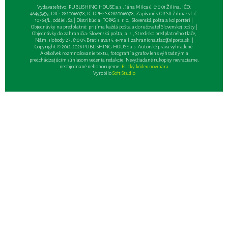
Vydavateľsťvo: PUBLISHING HOUSE a.s., Jána Milca 6, 010 01 Žilina, IČO:
46495959, DIČ: 2820016078, IČ DPH: SK2820016078, Zapísané v OR SR Žilina: vl. č.
10764/L, oddiel: Sa | Distribúcia: TOPAS, s. r. o., Slovenská pošta a kolportéri |
Objednávky na predplatné: prijíma každá pošta a doručovateľ Slovenskej pošty |
Objednávky do zahraničia: Slovenská pošta, a. s., Stredisko predplatného tlače,
Nám. slobody 27, 810 05 Bratislava 15, e-mail:
zahranicna.tlac@slposta.sk
. |
Copyright © 2012-2026 PUBLISHING HOUSE a.s. Autorské práva vyhradené.
Akékoľvek rozmnožovanie textu, fotografií a grafov len s výhradným a
predchádzajúcim súhlasom vedenia redakcie. Nevyžiadané rukopisy nevraciame,
neobjednané nehonorujeme.
Etický kódex novinára
Vyrobilo
Soft Studio