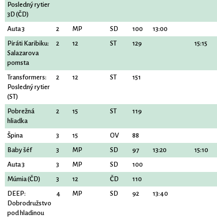
Posledný rytier
3D (ČD)
Auta 3
2
MP
SD
100
13:00
Piráti Karibiku:
2
12
ST
129
15:15
Salazarova
pomsta
Transformers:
2
12
ST
151
Posledný rytier
(ST)
Pobrežná
2
15
ST
119
hliadka
Špina
3
15
OV
88
Baby šéf
3
MP
SD
97
13:20
15:10
Auta 3
3
MP
SD
100
Múmia (ČD)
3
12
ČD
110
DEEP:
4
MP
SD
92
13:40
Dobrodružstvo
pod hladinou