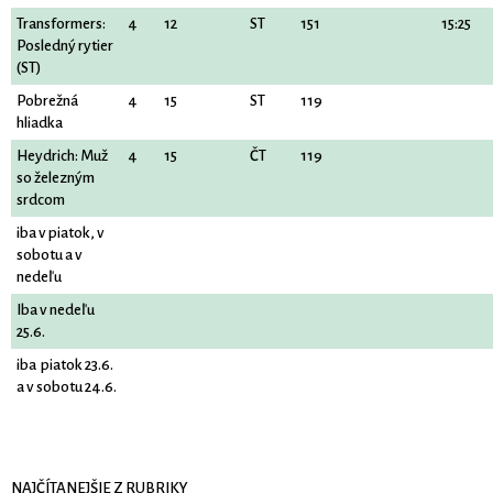
Transformers:
4
12
ST
151
15:25
Posledný rytier
(ST)
Pobrežná
4
15
ST
119
hliadka
Heydrich: Muž
4
15
ČT
119
so železným
srdcom
iba v piatok, v
sobotu a v
nedeľu
Iba v nedeľu
25.6.
iba piatok 23.6.
a v sobotu 24.6.
NAJČÍTANEJŠIE Z RUBRIKY