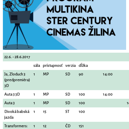
22.6. - 28.6.2017
sála
prístupnosť
verzia
dĺžka
Ja, Zloduch 3
1
MP
SD
90
14:00
(predpremiéra)
3D
Auta 3 3D
1
MP
SD
100
14:00
Auta 3
1
MP
SD
100
1
Divoká babská
1
15
ST
100
jazda
Transformers:
1
12
ČD
151