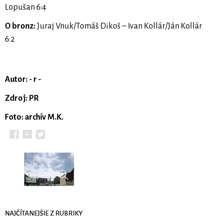
Lopušan 6:4
O bronz:
Juraj Vnuk/Tomáš Dikoš – Ivan Kollár/Ján Kollár
6:2
Autor: - r -
Zdroj: PR
Foto: archív M.K.
NAJČÍTANEJŠIE Z RUBRIKY