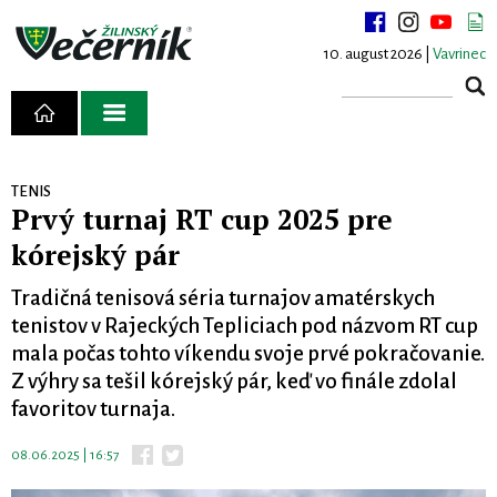
10. august 2026 |
Vavrinec
TENIS
Prvý turnaj RT cup 2025 pre
kórejský pár
Tradičná tenisová séria turnajov amatérskych
tenistov v Rajeckých Tepliciach pod názvom RT cup
mala počas tohto víkendu svoje prvé pokračovanie.
Z výhry sa tešil kórejský pár, keď vo finále zdolal
favoritov turnaja.
08.06.2025 | 16:57