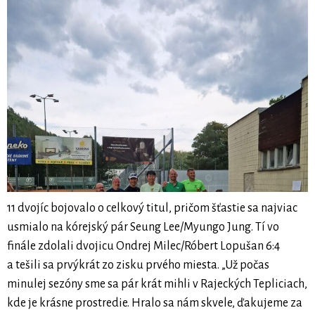
11 dvojíc bojovalo o celkový titul, pričom šťastie sa najviac
usmialo na kórejský pár Seung Lee/Myungo Jung. Tí vo
finále zdolali dvojicu Ondrej Milec/Róbert Lopušan 6:4
a tešili sa prvýkrát zo zisku prvého miesta. „Už počas
minulej sezóny sme sa pár krát mihli v Rajeckých Tepliciach,
kde je krásne prostredie. Hralo sa nám skvele, ďakujeme za