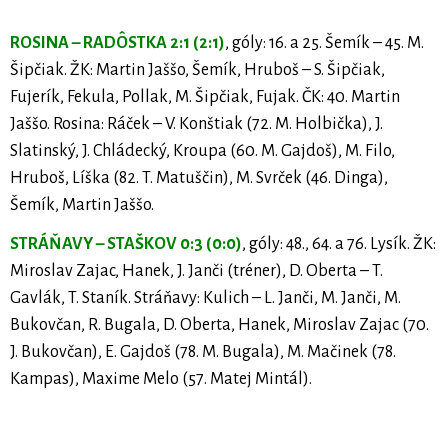
ROSINA – RADÔSTKA 2:1 (2:1)
, góly: 16. a 25. Šemík – 45. M.
Šipčiak. ŽK: Martin Jaššo, Šemík, Hruboš – S. Šipčiak,
Fujerík, Fekula, Pollak, M. Šipčiak, Fujak. ČK: 40. Martin
Jaššo. Rosina: Ráček – V. Konštiak (72. M. Holbička), J.
Slatinský, J. Chládecký, Kroupa (60. M. Gajdoš), M. Filo,
Hruboš, Líška (82. T. Matuščin), M. Svrček (46. Dinga),
Šemík, Martin Jaššo.
STRÁŇAVY – STAŠKOV 0:3 (0:0)
, góly: 48., 64. a 76. Lysík. ŽK:
Miroslav Zajac, Hanek, J. Janči (tréner), D. Oberta – T.
Gavlák, T. Staník. Stráňavy: Kulich – L. Janči, M. Janči, M.
Bukovčan, R. Bugala, D. Oberta, Hanek, Miroslav Zajac (70.
J. Bukovčan), E. Gajdoš (78. M. Bugala), M. Mačinek (78.
Kampas), Maxime Melo (57. Matej Mintál).