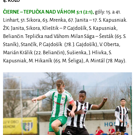
4. KOLO
ČIERNE – TEPLIČKA NAD VÁHOM 5:1 (2:1),
góly: 15. a 41.
Linhart, 51. Sikora, 63. Mrenka, 67. Janita – 17. S. Kapusniak.
ŽK: Janita, Sikora, Klieštik – P. Gajdošík, S. Kapusniak,
Beliančin. Teplička nad Váhom: Milan Sága – Šesták (65. S.
Staník), Stančík, P. Gajdošík (78. J. Gajdošík), V. Oberta,
Marián Králik (22. Beliančin), Sušienka, J. Hlivka, S.
Kapusniak, M. Hikaník (65. M. Šeliga), A. Mintál (78. May).