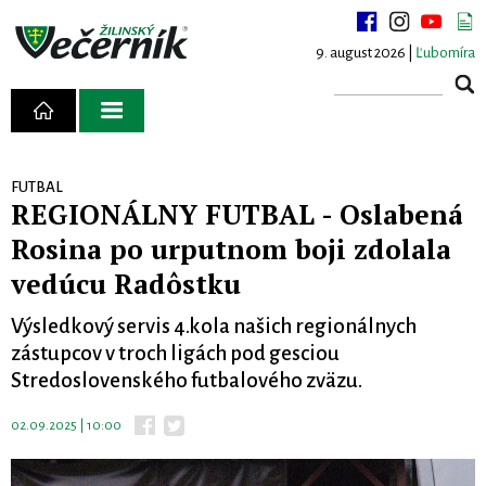
9. august 2026 |
Ľubomíra
FUTBAL
REGIONÁLNY FUTBAL - Oslabená
Rosina po urputnom boji zdolala
vedúcu Radôstku
Výsledkový servis 4.kola našich regionálnych
zástupcov v troch ligách pod gesciou
Stredoslovenského futbalového zväzu.
02.09.2025 | 10:00