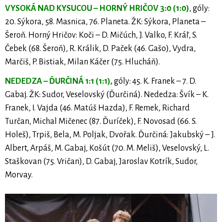
VYSOKÁ NAD KYSUCOU – HORNÝ HRIČOV 3:0 (1:0)
, góly:
20. Sýkora, 58. Masnica, 76. Planeta. ŽK: Sýkora, Planeta –
Šeroň. Horný Hričov: Koči – D. Mičúch, J. Valko, F. Kráľ, S.
Čebek (68. Šeroň), R. Králik, D. Paček (46. Gašo), Vydra,
Marčiš, P. Bistiak, Milan Káčer (75. Hlucháň).
NEDEDZA – ĎURČINÁ 1:1 (1:1),
góly: 45. K. Franek – 7. D.
Gabaj. ŽK: Sudor, Veselovský (Ďurčiná). Nededza: Švík – K.
Franek, I. Vajda (46. Matúš Hazda), F. Remek, Richard
Turčan, Michal Mičenec (87. Ďuríček), F. Novosad (66. S.
Holeš), Trpiš, Bela, M. Poljak, Dvořak. Ďurčiná: Jakubský – J.
Albert, Arpáš, M. Gabaj, Košút (70. M. Meliš), Veselovský, L.
Staškovan (75. Vričan), D. Gabaj, Jaroslav Kotrík, Sudor,
Morvay.