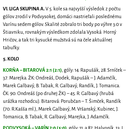
VI. LIGA SKUPINA A.
V 5. kole sa najvyšší výsledok z počtu
gólov zrodil v Podvysokej, domáci nastrieľali poslednému
Varínu sedem gólov. Skalité zobralo tri body po výhre 3:0 v
Štiavniku, rovnakým výsledkom zdolala Vysoká Horný
Hričov, a tak tri kysucké mužstvá sú na čele aktuálnej
tabuľky.
5. KOLO
KORŇA – BITAROVÁ 2:1 (2:1)
, góly: 14. Rapušák, 28. Srníček –
37. Marejka. ŽK: Ondreáš, Dodek, Rapušák – J. Adamčík,
Marek Galbavý, B. Tabak, R. Galbavý, Randík, J. Tomanica.
ČK: 90. Ondreáš (po druhej ŽK) – 45. R. Galbavý (hrubá
urážka rozhodcu). Bitarová: Porubčan – T. Šimček, Randík
(70. R.Kašša ml.), Marek Galbavý, M. Vršanský, Kubinec, J.
Tomanica, B. Tabak, R. Galbavý, Marejka, J. Adamčík.
PODVYSOKÁ – VARÍN 7:0 (5:0),
góly: 11. a 87. Halvoník, 13. L.