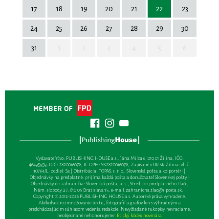
17
18
19
20
21
22
23
24
25
26
27
28
29
30
31
1
2
3
4
5
6
Vydavateľsťvo: PUBLISHING HOUSE a.s., Jána Milca 6, 010 01 Žilina, IČO:
46495959, DIČ: 2820016078, IČ DPH: SK2820016078, Zapísané v OR SR Žilina: vl. č.
10764/L, oddiel: Sa | Distribúcia: TOPAS, s. r. o., Slovenská pošta a kolportéri |
Objednávky na predplatné: prijíma každá pošta a doručovateľ Slovenskej pošty |
Objednávky do zahraničia: Slovenská pošta, a. s., Stredisko predplatného tlače,
Nám. slobody 27, 810 05 Bratislava 15, e-mail:
zahranicna.tlac@slposta.sk
. |
Copyright © 2012-2026 PUBLISHING HOUSE a.s. Autorské práva vyhradené.
Akékoľvek rozmnožovanie textu, fotografií a grafov len s výhradným a
predchádzajúcim súhlasom vedenia redakcie. Nevyžiadané rukopisy nevraciame,
neobjednané nehonorujeme.
Etický kódex novinára