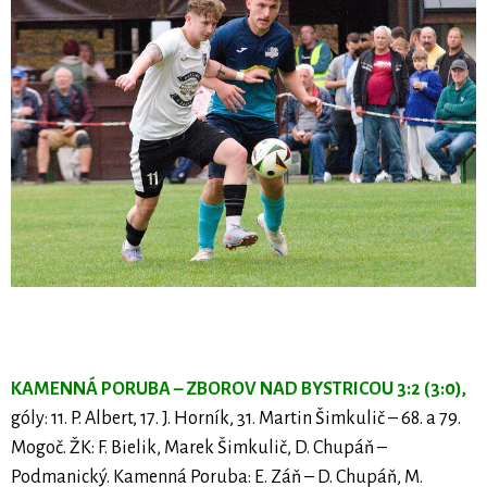
KAMENNÁ PORUBA – ZBOROV NAD BYSTRICOU 3:2 (3:0),
góly: 11. P. Albert, 17. J. Horník, 31. Martin Šimkulič – 68. a 79.
Mogoč. ŽK: F. Bielik, Marek Šimkulič, D. Chupáň –
Podmanický. Kamenná Poruba: E. Záň – D. Chupáň, M.