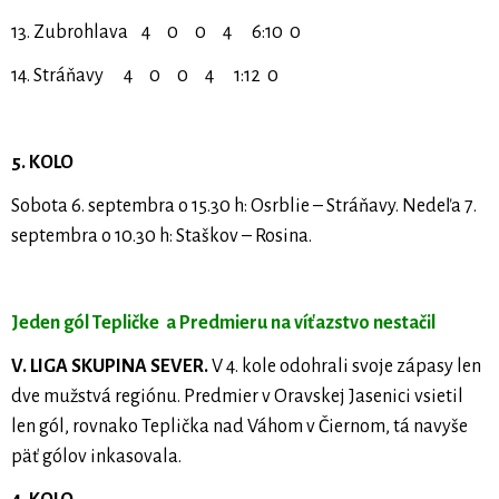
13. Zubrohlava 4 0 0 4 6:10 0
14. Stráňavy 4 0 0 4 1:12 0
5. KOLO
Sobota 6. septembra o 15.30 h: Osrblie – Stráňavy. Nedeľa 7.
septembra o 10.30 h: Staškov – Rosina.
Jeden gól Tepličke a Predmieru na víťazstvo nestačil
V. LIGA SKUPINA SEVER.
V 4. kole odohrali svoje zápasy len
dve mužstvá regiónu. Predmier v Oravskej Jasenici vsietil
len gól, rovnako Teplička nad Váhom v Čiernom, tá navyše
päť gólov inkasovala.