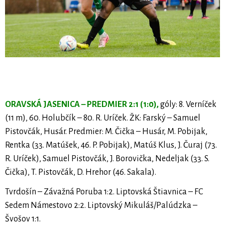
ORAVSKÁ JASENICA – PREDMIER 2:1 (1:0),
góly: 8. Verníček
(11 m), 60. Holubčík – 80. R. Uríček. ŽK: Farský – Samuel
Pistovčák, Husár. Predmier: M. Čička – Husár, M. Pobijak,
Rentka (33. Matúšek, 46. P. Pobijak), Matúš Klus, J. Čuraj (73.
R. Uríček), Samuel Pistovčák, J. Borovička, Nedeljak (33. S.
Čička), T. Pistovčák, D. Hrehor (46. Sakala).
Tvrdošín – Závažná Poruba 1:2. Liptovská Štiavnica – FC
Sedem Námestovo 2:2. Liptovský Mikuláš/Palúdzka –
Švošov 1:1.