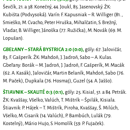
Ševčík, 21. a 38. Konečný, 44. Joukl, 85. Jasenovský. ŽK:
Kubišta (Podvysoká). Varín: F. Kapusniak – R. Williger (81. ,
Smieško, M. Cvacho, Peter Hruška, Mihalčatin, S. Brežný,
Vladar, B. Williger, Jánoška (77. Ružička), M. Novák (69. M.
Lopušan).
GBEĽANY – STARÁ BYSTRICA 2:0 (0:0),
góly: 67. Jalovičár,
83. F. Gašperík. ŽK: Mahdoň, J. Jadroň, Sabo – A. Kulas.
Gbeľany: Borák – M. Jadroň, J. Jadroň, F. Gašperík, M. Macák
(62. A. Kasák), Jalovičár, Martin Belaník, Mahdoň, Sabo (76.
M. Paček), Dupkala (76. Hosmaj), Guzel (54. A. Jaššo).
ŠTIAVNIK – SKALITÉ 0:3 (0:1),
góly: 25. Kisial, 51. a 84. Petrák.
ŽK: Kvaššay, Všelko, Valúch, T. Mištrík – Špilák, Kisiala.
Štiavnik: P. Hájek – T. Mištrík, Piroha, Kvaššay, Š. Milúch,
Všelko, M. Cisarik (14. Valúch), P. Bambúch, Lulák (79.
Kostelný), Mário Hujo, S. Homolík (59. P. Fujaček).