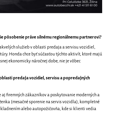
lšie pôsobenie práve silnému regionálnemu partnerovi?
kvelých služieb v oblasti predaja a servisu vozidiel,
úry. Honda chce byť súčasťou týchto aktivít, ktoré majú
časnej ekonomicky náročnej dobe, nie je vôbec
blasti predaja vozidiel, servisu a popredajných
e aj firemných zákazníkov a poskytovanie moderných a
aženka (mesačné sporenie na servis vozidla), kompletné
skladnením alebo autopožičovňa, kde si klienti vedia