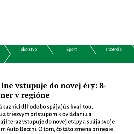
Školstvo
Šport
Inzercia
ne vstupuje do novej éry: 8-
tner v regióne
ákazníci dlhodobo spájajú s kvalitou,
 a triezvym prístupom k ovládaniu a
aji teraz vstupuje do novej etapy a spája svoje
m Auto Becchi. O tom, čo táto zmena prinesie