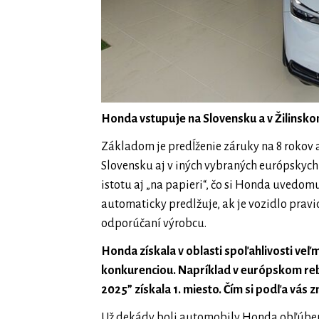
Honda vstupuje na Slovensku a v Žilinskom
Základom je predĺženie záruky na 8 rokov
Slovensku aj v iných vybraných európskych 
istotu aj „na papieri“, čo si Honda uvedo
automaticky predlžuje, ak je vozidlo prav
odporúčaní výrobcu.
Honda získala v oblasti spoľahlivosti veľ
konkurenciou. Napríklad v európskom rebr
2025” získala 1. miesto. Čím si podľa vás
Už dekády boli automobily Honda obľúbené 