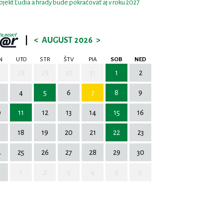
ojekt Ľudia a hrady bude pokračovať aj v roku 2027
|
<
AUGUST 2026
>
N
UTO
STR
ŠTV
PIA
SOB
NED
7
28
29
30
31
1
2
4
5
6
7
8
9
0
11
12
13
14
15
16
7
18
19
20
21
22
23
4
25
26
27
28
29
30
1
2
3
4
5
6