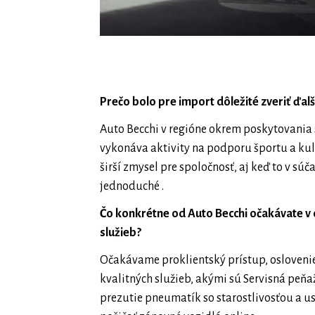
Prečo bolo pre import dôležité zveriť ďa
Auto Becchi v regióne okrem poskytovania s
vykonáva aktivity na podporu športu a kult
širší zmysel pre spoločnosť, aj keď to v sú
jednoduché .
Čo konkrétne od Auto Becchi očakávate v o
služieb?
Očakávame proklientský prístup, osloveni
kvalitných služieb, akými sú Servisná peň
prezutie pneumatík so starostlivosťou a u