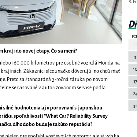
Pr
PO
2
 kraji do novej etapy. Čo sa mení?
3
 alebo 160 000 kilometrov pre osobné vozidlá Honda na
1
krajinách. Zákazníci síce značke dôverujú, no chcú mať
muje. Preto sa štandardná 3-ročná záruka po novom
1
idelne servisované v autorizovanom servise podľa
2
31
mi silné hodnotenia aj v porovnaní s japonskou
íčku spoľahlivosti “What Car? Reliability Survey
 značka dlhodobo buduje takúto reputáciu?
nielen pre spoľahlivosť svojich motorov, ale aj vďaka