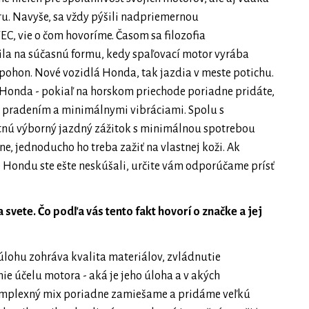
. Navyše, sa vždy pýšili nadpriemernou
C, vie o čom hovoríme. Časom sa filozofia
la na súčasnú formu, kedy spaľovací motor vyrába
ý pohon. Nové vozidlá Honda, tak jazdia v meste potichu.
 Honda - pokiaľ na horskom priechode poriadne pridáte,
m pradením a minimálnymi vibráciami. Spolu s
nú výborný jazdný zážitok s minimálnou spotrebou
ne, jednoducho ho treba zažiť na vlastnej koži. Ak
 Hondu ste ešte neskúšali, určite vám odporúčame prísť
vete. Čo podľa vás tento fakt hovorí o značke a jej
lohu zohráva kvalita materiálov, zvládnutie
e účelu motora - aká je jeho úloha a v akých
omplexný mix poriadne zamiešame a pridáme veľkú