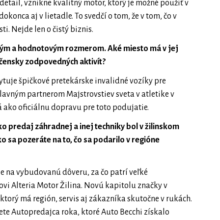
etail, vznikne kvalitný motor, ktorý je možné použiť v
 dokonca aj v lietadle. To svedčí o tom, že v tom, čo v
. Nejde len o čistý biznis.
kým a hodnotovým rozmerom. Aké miesto má v jej
očensky zodpovedných aktivít?
tuje špičkové pretekárske invalidné vozíky pre
avným partnerom Majstrovstiev sveta v atletike v
á ako oficiálnu dopravu pre toto podujatie.
o predaj záhradnej a inej techniky bol v žilinskom
 sa pozeráte na to, čo sa podarilo v regióne
e na vybudovanú dôveru, za čo patrí veľké
i Alteria Motor Žilina. Novú kapitolu značky v
ktorý má región, servis aj zákazníka skutočne v rukách.
kete Autopredajca roka, ktoré Auto Becchi získalo