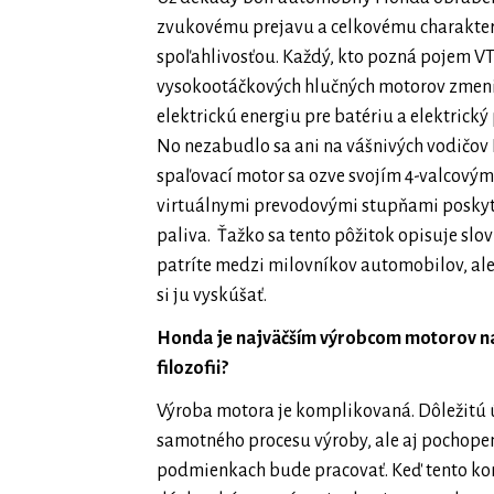
zvukovému prejavu a celkovému charakteru
spoľahlivosťou. Každý, kto pozná pojem VTE
vysokootáčkových hlučných motorov zmeni
elektrickú energiu pre batériu a elektrick
No nezabudlo sa ani na vášnivých vodičov
spaľovací motor sa ozve svojím 4-valcový
virtuálnymi prevodovými stupňami poskyt
paliva. Ťažko sa tento pôžitok opisuje slov
patríte medzi milovníkov automobilov, ale
si ju vyskúšať.
Honda je najväčším výrobcom motorov na s
filozofii?
Výroba motora je komplikovaná. Dôležitú ú
samotného procesu výroby, ale aj pochopeni
podmienkach bude pracovať. Keď tento k