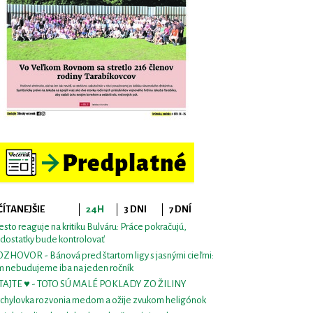
ČÍTANEJŠIE
24H
3 DNI
7 DNÍ
sto reaguje na kritiku Bulváru: Práce pokračujú,
dostatky bude kontrolovať
ZHOVOR - Bánová pred štartom ligy s jasnými cieľmi:
m nebudujeme iba na jeden ročník
TAJTE ♥ - TOTO SÚ MALÉ POKLADY ZO ŽILINY
chylovka rozvonia medom a ožije zvukom heligónok