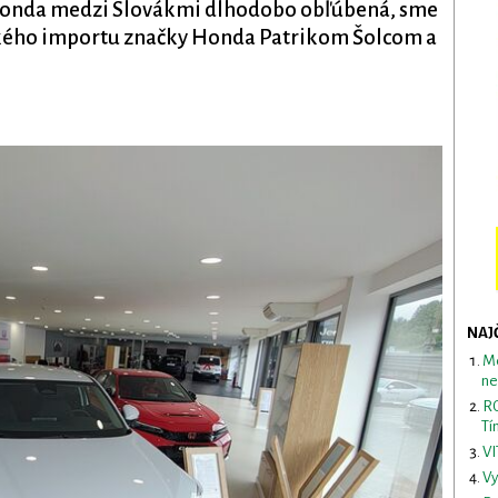
 Honda medzi Slovákmi dlhodobo obľúbená, sme
ského importu značky Honda Patrikom Šolcom a
NAJ
Me
ne
RO
Tí
VI
Vy