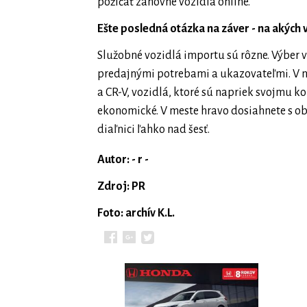
požičať zánovné vozidlá online.
Ešte posledná otázka na záver - na akých
Služobné vozidlá importu sú rôzne. Výber 
predajnými potrebami a ukazovateľmi. V n
a CR-V, vozidlá, ktoré sú napriek svojmu ko
ekonomické. V meste hravo dosiahnete s ob
diaľnici ľahko nad šesť.
Autor: - r -
Zdroj: PR
Foto: archív K.L.