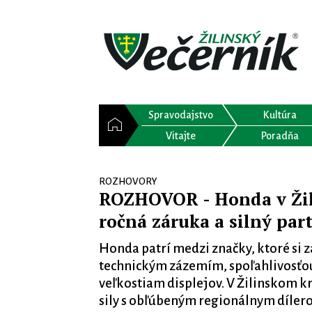
Spravodajstvo
Kultúra
Vitajte
Poradňa
ROZHOVORY
ROZHOVOR - Honda v Žili
ročná záruka a silný par
Honda patrí medzi značky, ktoré si z
technickým zázemím, spoľahlivosťou
veľkostiam displejov. V Žilinskom kr
sily s obľúbeným regionálnym dílero