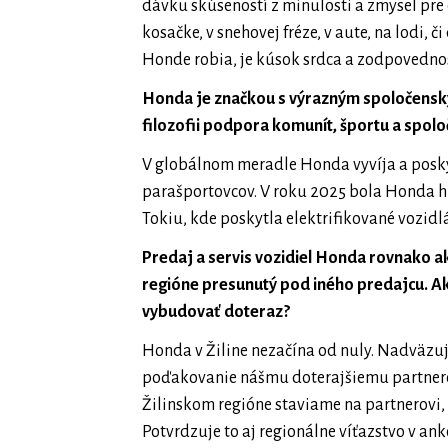
dávku skúseností z minulosti a zmysel pre d
kosačke, v snehovej fréze, v aute, na lodi, či
Honde robia, je kúsok srdca a zodpovednosti
Honda je značkou s výrazným spoločens
filozofii podpora komunít, športu a spol
V globálnom meradle Honda vyvíja a posky
parašportovcov. V roku 2025 bola Honda hl
Tokiu, kde poskytla elektrifikované vozidl
Predaj a servis vozidiel Honda rovnako ak
regióne presunutý pod iného predajcu. Ako
vybudovať doteraz?
Honda v Žiline nezačína od nuly. Nadväzuj
poďakovanie nášmu doterajšiemu partnerov
Žilinskom regióne staviame na partnerovi, 
Potvrdzuje to aj regionálne víťazstvo v an