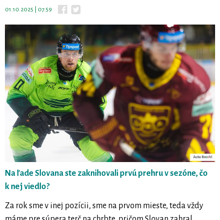
01.10.2025 | 07:59
Na ľade Slovana ste zaknihovali prvú prehru v sezóne, čo
k nej viedlo?
Za rok sme v inej pozícii, sme na prvom mieste, teda vždy
máme pre súpera terč na chrbte, pričom Slovan zahral