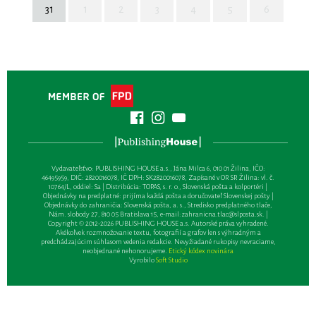
31
1
2
3
4
5
6
Vydavateľsťvo: PUBLISHING HOUSE a.s., Jána Milca 6, 010 01 Žilina, IČO:
46495959, DIČ: 2820016078, IČ DPH: SK2820016078, Zapísané v OR SR Žilina: vl. č.
10764/L, oddiel: Sa | Distribúcia: TOPAS, s. r. o., Slovenská pošta a kolportéri |
Objednávky na predplatné: prijíma každá pošta a doručovateľ Slovenskej pošty |
Objednávky do zahraničia: Slovenská pošta, a. s., Stredisko predplatného tlače,
Nám. slobody 27, 810 05 Bratislava 15, e-mail:
zahranicna.tlac@slposta.sk
. |
Copyright © 2012-2026 PUBLISHING HOUSE a.s. Autorské práva vyhradené.
Akékoľvek rozmnožovanie textu, fotografií a grafov len s výhradným a
predchádzajúcim súhlasom vedenia redakcie. Nevyžiadané rukopisy nevraciame,
neobjednané nehonorujeme.
Etický kódex novinára
Vyrobilo
Soft Studio