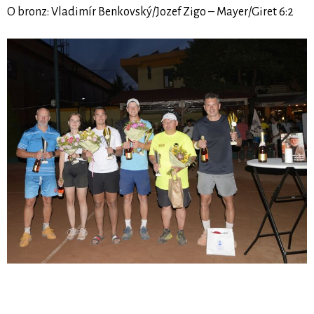
O bronz: Vladimír Benkovský/Jozef Zigo – Mayer/Giret 6:2