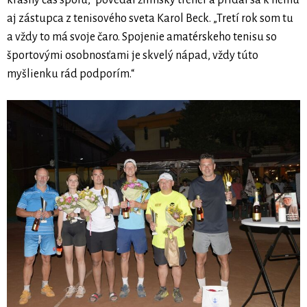
krásny čas spolu,“ povedal žilinský tréner a pridal sa k nemu
aj zástupca z tenisového sveta Karol Beck. „Tretí rok som tu
a vždy to má svoje čaro. Spojenie amatérskeho tenisu so
športovými osobnosťami je skvelý nápad, vždy túto
myšlienku rád podporím.“