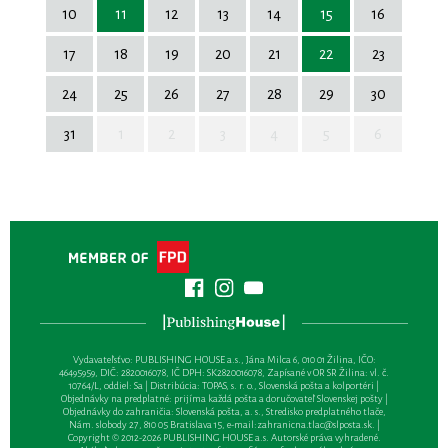
10
11
12
13
14
15
16
17
18
19
20
21
22
23
24
25
26
27
28
29
30
31
1
2
3
4
5
6
Vydavateľsťvo: PUBLISHING HOUSE a.s., Jána Milca 6, 010 01 Žilina, IČO:
46495959, DIČ: 2820016078, IČ DPH: SK2820016078, Zapísané v OR SR Žilina: vl. č.
10764/L, oddiel: Sa | Distribúcia: TOPAS, s. r. o., Slovenská pošta a kolportéri |
Objednávky na predplatné: prijíma každá pošta a doručovateľ Slovenskej pošty |
Objednávky do zahraničia: Slovenská pošta, a. s., Stredisko predplatného tlače,
Nám. slobody 27, 810 05 Bratislava 15, e-mail:
zahranicna.tlac@slposta.sk
. |
Copyright © 2012-2026 PUBLISHING HOUSE a.s. Autorské práva vyhradené.