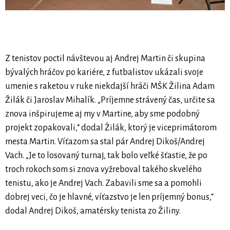
Z tenistov poctil návštevou aj Andrej Martin či skupina
bývalých hráčov po kariére, z futbalistov ukázali svoje
umenie s raketou v ruke niekdajší hráči MŠK Žilina Adam
Žilák či Jaroslav Mihalík. „Príjemne strávený čas, určite sa
znova inšpirujeme aj my v Martine, aby sme podobný
projekt zopakovali,“ dodal Žilák, ktorý je viceprimátorom
mesta Martin. Víťazom sa stal pár Andrej Dikoš/Andrej
Vach. „Je to losovaný turnaj, tak bolo veľké šťastie, že po
troch rokoch som si znova vyžreboval takého skvelého
tenistu, ako je Andrej Vach. Zabavili sme sa a pomohli
dobrej veci, čo je hlavné, víťazstvo je len príjemný bonus,“
dodal Andrej Dikoš, amatérsky tenista zo Žiliny.