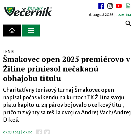
6. august 2026 |
Jozefína
TENIS
Šmakovec open 2025 premiérovo v
Žiline priniesol nečakanú
obhajobu titulu
Charitatívny tenisový turnaj Šmakovec open
napísal počas víkendu na kurtoch TK Žilina svoju
piatu kapitolu. 24 párov bojovalo o celkový titul,
pričom z výhry sa tešila dvojica Andrej Vach/Andrej
Dikoš.
07.07.2025 | 07:00