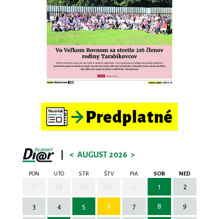
|
<
AUGUST 2026
>
PON
UTO
STR
ŠTV
PIA
SOB
NED
27
28
29
30
31
1
2
3
4
5
6
7
8
9