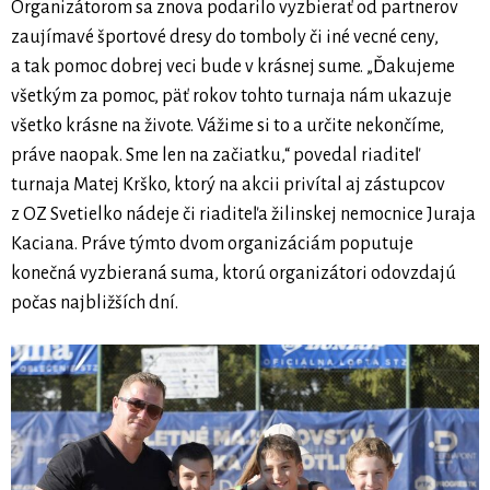
Organizátorom sa znova podarilo vyzbierať od partnerov
zaujímavé športové dresy do tomboly či iné vecné ceny,
a tak pomoc dobrej veci bude v krásnej sume. „Ďakujeme
všetkým za pomoc, päť rokov tohto turnaja nám ukazuje
všetko krásne na živote. Vážime si to a určite nekončíme,
práve naopak. Sme len na začiatku,“ povedal riaditeľ
turnaja Matej Krško, ktorý na akcii privítal aj zástupcov
z OZ Svetielko nádeje či riaditeľa žilinskej nemocnice Juraja
Kaciana. Práve týmto dvom organizáciám poputuje
konečná vyzbieraná suma, ktorú organizátori odovzdajú
počas najbližších dní.