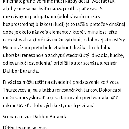
kinematografie. Vo filme musí každý detail vyzerať tak,
akoby sme sa nachvíľu naozaj ocitli späť v čase. S
imerzívnymi podujatiami (odohrávajúcimi sa v
bezprostrednej blízkosti ľudí) je to ťažšie, pretože v dnešnej
dobe je okolo nás veľa elementov, ktoré v minulosti ešte
neexistovali a ktoré nás môžu vytrhnúť z dobovej atmosféry.
Mojou víziou preto bolo vtiahnuť diváka do obdobia
uhorskej renesancie a zachytiť vtedajší štýl divadla, hudby,
odievania či osvetlenia,“ priblížil autor scenára a režisér
Dalibor Buranda.
Diváci sa môžu tešiť na divadelné predstavenie zo života
Thurzovcov aj na ukážku renesančných tancov. Dokonca si
môžu sami vyskúšať, ako sa tancovalo pred viac ako 400
rokmi. Účasť v dobových kostýmoch je vítaná.
Scenár a réžia: Dalibor Buranda
Dĺžka trvania: 90 min.