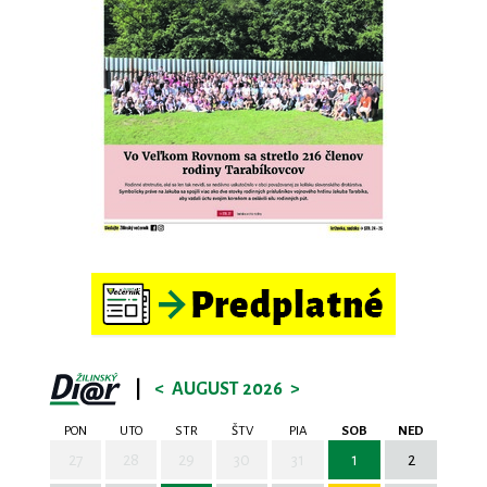
|
<
AUGUST 2026
>
PON
UTO
STR
ŠTV
PIA
SOB
NED
27
28
29
30
31
1
2