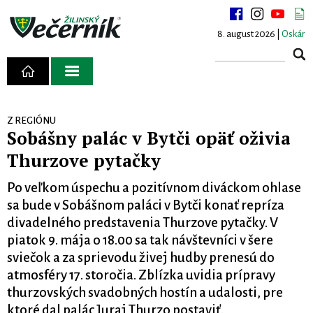
8. august 2026 |
Oskár
Z REGIÓNU
Sobášny palác v Bytči opäť oživia
Thurzove pytačky
Po veľkom úspechu a pozitívnom diváckom ohlase
sa bude v Sobášnom paláci v Bytči konať repríza
divadelného predstavenia Thurzove pytačky. V
piatok 9. mája o 18.00 sa tak návštevníci v šere
sviečok a za sprievodu živej hudby prenesú do
atmosféry 17. storočia. Zblízka uvidia prípravy
thurzovských svadobných hostín a udalosti, pre
ktoré dal palác Juraj Thurzo postaviť.