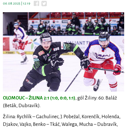
06.08.2025 | 12:19
OLOMOUC – ŽILINA 2:1 (1:0, 0:0, 1:1)
, gól Žiliny: 60. Baláž
(Beták, Dubravík).
Žilina: Rychlík – Gachulinec, J. Pobežal, Korenčík, Holenda,
Djakov, Vajko, Benko – Tkáč, Walega, Mucha – Dubravík,