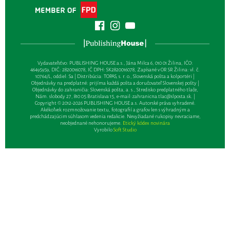
Vydavateľsťvo: PUBLISHING HOUSE a.s., Jána Milca 6, 010 01 Žilina, IČO:
46495959, DIČ: 2820016078, IČ DPH: SK2820016078, Zapísané v OR SR Žilina: vl. č.
10764/L, oddiel: Sa | Distribúcia: TOPAS, s. r. o., Slovenská pošta a kolportéri |
Objednávky na predplatné: prijíma každá pošta a doručovateľ Slovenskej pošty |
Objednávky do zahraničia: Slovenská pošta, a. s., Stredisko predplatného tlače,
Nám. slobody 27, 810 05 Bratislava 15, e-mail:
zahranicna.tlac@slposta.sk
. |
Copyright © 2012-2026 PUBLISHING HOUSE a.s. Autorské práva vyhradené.
Akékoľvek rozmnožovanie textu, fotografií a grafov len s výhradným a
predchádzajúcim súhlasom vedenia redakcie. Nevyžiadané rukopisy nevraciame,
neobjednané nehonorujeme.
Etický kódex novinára
Vyrobilo
Soft Studio