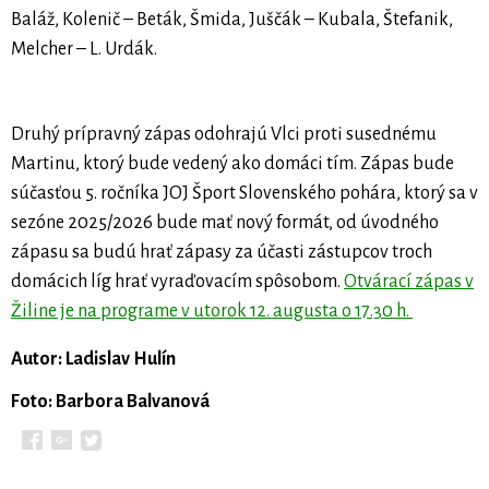
Baláž, Kolenič – Beták, Šmida, Juščák – Kubala, Štefanik,
Melcher – L. Urdák.
Druhý prípravný zápas odohrajú Vlci proti susednému
Martinu, ktorý bude vedený ako domáci tím. Zápas bude
súčasťou 5. ročníka JOJ Šport Slovenského pohára, ktorý sa v
sezóne 2025/2026 bude mať nový formát, od úvodného
zápasu sa budú hrať zápasy za účasti zástupcov troch
domácich líg hrať vyraďovacím spôsobom.
Otvárací zápas v
Žiline je na programe v utorok 12. augusta o 17.30 h.
Autor: Ladislav Hulín
Foto: Barbora Balvanová