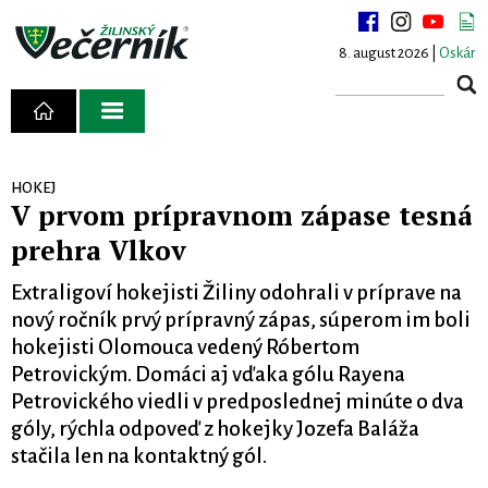
8. august 2026 |
Oskár
HOKEJ
V prvom prípravnom zápase tesná
prehra Vlkov
Extraligoví hokejisti Žiliny odohrali v príprave na
nový ročník prvý prípravný zápas, súperom im boli
hokejisti Olomouca vedený Róbertom
Petrovickým. Domáci aj vďaka gólu Rayena
Petrovického viedli v predposlednej minúte o dva
góly, rýchla odpoveď z hokejky Jozefa Baláža
stačila len na kontaktný gól.