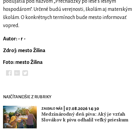
podujatia pod názvom „Prechádzky po lese s lesným
hospodárom“. Určené budú verejnosti, školám aj materským
školám. O konkrétnych termínoch bude mesto informovať
vopred.
Autor: - r -
Zdroj: mesto Žilina
Foto: mesto Žilina
NAJČÍTANEJŠIE Z RUBRIKY
| 07.08.2026 14:30
ZAUJALO NÁS
Medzinárodný deň piva: Aký je vzťah
Slovákov k pivu odhalil veľký prieskum