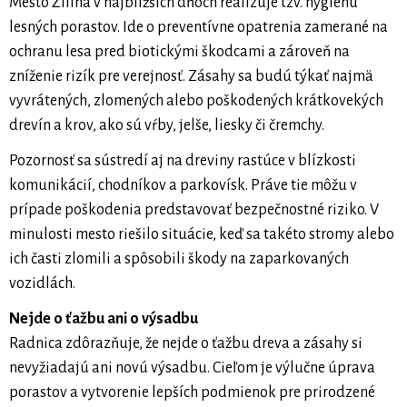
Mesto Žilina v najbližších dňoch realizuje tzv. hygienu
lesných porastov. Ide o preventívne opatrenia zamerané na
ochranu lesa pred biotickými škodcami a zároveň na
zníženie rizík pre verejnosť. Zásahy sa budú týkať najmä
vyvrátených, zlomených alebo poškodených krátkovekých
drevín a krov, ako sú vŕby, jelše, liesky či čremchy.
Pozornosť sa sústredí aj na dreviny rastúce v blízkosti
komunikácií, chodníkov a parkovísk. Práve tie môžu v
prípade poškodenia predstavovať bezpečnostné riziko. V
minulosti mesto riešilo situácie, keď sa takéto stromy alebo
ich časti zlomili a spôsobili škody na zaparkovaných
vozidlách.
Nejde o ťažbu ani o výsadbu
Radnica zdôrazňuje, že nejde o ťažbu dreva a zásahy si
nevyžiadajú ani novú výsadbu. Cieľom je výlučne úprava
porastov a vytvorenie lepších podmienok pre prirodzené