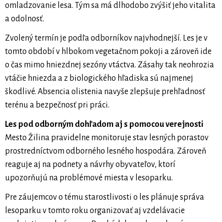
omladzovanie lesa. Tým sa má dlhodobo zvýšiť jeho vitalita
a odolnosť.
Zvolený termín je podľa odborníkov najvhodnejší. Les je v
tomto období v hlbokom vegetačnom pokoji a zároveň ide
o čas mimo hniezdnej sezóny vtáctva. Zásahy tak neohrozia
vtáčie hniezda a z biologického hľadiska sú najmenej
škodlivé. Absencia olistenia navyše zlepšuje prehľadnosť
terénu a bezpečnosť pri práci.
Les pod odborným dohľadom aj s pomocou verejnosti
Mesto Žilina pravidelne monitoruje stav lesných porastov
prostredníctvom odborného lesného hospodára. Zároveň
reaguje aj na podnety a návrhy obyvateľov, ktorí
upozorňujú na problémové miesta v lesoparku.
Pre záujemcov o tému starostlivosti o les plánuje správa
lesoparku v tomto roku organizovať aj vzdelávacie