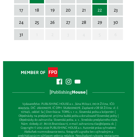
17
18
19
20
21
22
23
24
25
26
27
28
29
30
31
1
2
3
4
5
6
Vydavateľsťvo: PUBLISHING HOUSE a.s., Jána Milca 6, 010 01 Žilina, IČO:
46495959, DIČ: 2820016078, IČ DPH: SK2820016078, Zapísané v OR SR Žilina: vl. č.
10764/L, oddiel: Sa | Distribúcia: TOPAS, s. r. o., Slovenská pošta a kolportéri |
Objednávky na predplatné: prijíma každá pošta a doručovateľ Slovenskej pošty |
Objednávky do zahraničia: Slovenská pošta, a. s., Stredisko predplatného tlače,
Nám. slobody 27, 810 05 Bratislava 15, e-mail:
zahranicna.tlac@slposta.sk
. |
Copyright © 2012-2026 PUBLISHING HOUSE a.s. Autorské práva vyhradené.
Akékoľvek rozmnožovanie textu, fotografií a grafov len s výhradným a
predchádzajúcim súhlasom vedenia redakcie. Nevyžiadané rukopisy nevraciame,