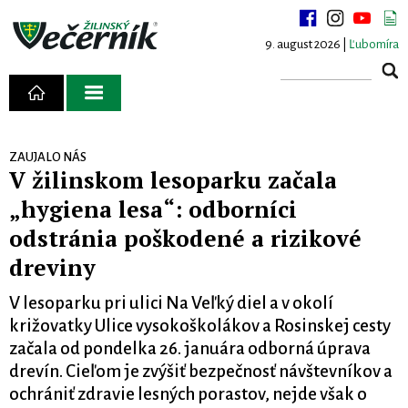
9. august 2026 |
Ľubomíra
ZAUJALO NÁS
V žilinskom lesoparku začala
„hygiena lesa“: odborníci
odstránia poškodené a rizikové
dreviny
V lesoparku pri ulici Na Veľký diel a v okolí
križovatky Ulice vysokoškolákov a Rosinskej cesty
začala od pondelka 26. januára odborná úprava
drevín. Cieľom je zvýšiť bezpečnosť návštevníkov a
ochrániť zdravie lesných porastov, nejde však o