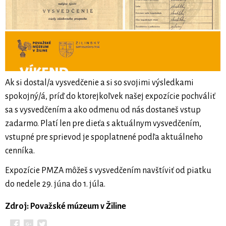
Ak si dostal/a vysvedčenie a si so svojimi výsledkami
spokojný/á, príď do ktorejkoľvek našej expozície pochváliť
sa s vysvedčením a ako odmenu od nás dostaneš vstup
zadarmo. Platí len pre dieťa s aktuálnym vysvedčením,
vstupné pre sprievod je spoplatnené podľa aktuálneho
cenníka.
Expozície PMZA môžeš s vysvedčením navštíviť od piatku
do nedele 29. júna do 1. júla.
Zdroj: Považské múzeum v Žiline