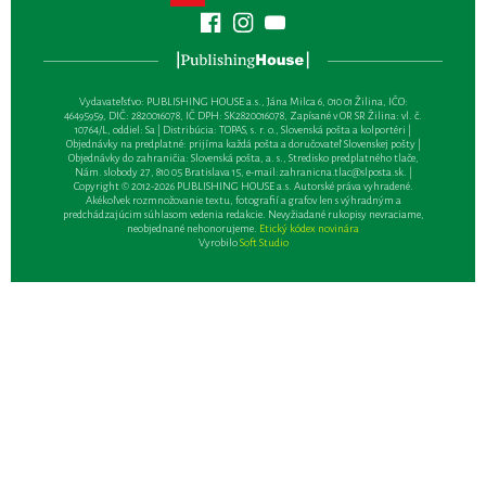
Vydavateľsťvo: PUBLISHING HOUSE a.s., Jána Milca 6, 010 01 Žilina, IČO:
46495959, DIČ: 2820016078, IČ DPH: SK2820016078, Zapísané v OR SR Žilina: vl. č.
10764/L, oddiel: Sa | Distribúcia: TOPAS, s. r. o., Slovenská pošta a kolportéri |
Objednávky na predplatné: prijíma každá pošta a doručovateľ Slovenskej pošty |
Objednávky do zahraničia: Slovenská pošta, a. s., Stredisko predplatného tlače,
Nám. slobody 27, 810 05 Bratislava 15, e-mail:
zahranicna.tlac@slposta.sk
. |
Copyright © 2012-2026 PUBLISHING HOUSE a.s. Autorské práva vyhradené.
Akékoľvek rozmnožovanie textu, fotografií a grafov len s výhradným a
predchádzajúcim súhlasom vedenia redakcie. Nevyžiadané rukopisy nevraciame,
neobjednané nehonorujeme.
Etický kódex novinára
Vyrobilo
Soft Studio