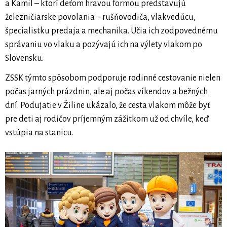
a Kamil – ktorí deťom hravou formou predstavujú
železničiarske povolania – rušňovodiča, vlakvedúcu,
špecialistku predaja a mechanika. Učia ich zodpovednému
správaniu vo vlaku a pozývajú ich na výlety vlakom po
Slovensku.
ZSSK týmto spôsobom podporuje rodinné cestovanie nielen
počas jarných prázdnin, ale aj počas víkendov a bežných
dní. Podujatie v Žiline ukázalo, že cesta vlakom môže byť
pre deti aj rodičov príjemným zážitkom už od chvíle, keď
vstúpia na stanicu.