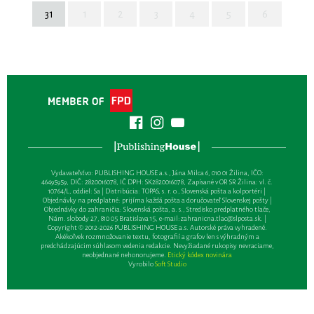
31
1
2
3
4
5
6
Vydavateľsťvo: PUBLISHING HOUSE a.s., Jána Milca 6, 010 01 Žilina, IČO:
46495959, DIČ: 2820016078, IČ DPH: SK2820016078, Zapísané v OR SR Žilina: vl. č.
10764/L, oddiel: Sa | Distribúcia: TOPAS, s. r. o., Slovenská pošta a kolportéri |
Objednávky na predplatné: prijíma každá pošta a doručovateľ Slovenskej pošty |
Objednávky do zahraničia: Slovenská pošta, a. s., Stredisko predplatného tlače,
Nám. slobody 27, 810 05 Bratislava 15, e-mail:
zahranicna.tlac@slposta.sk
. |
Copyright © 2012-2026 PUBLISHING HOUSE a.s. Autorské práva vyhradené.
Akékoľvek rozmnožovanie textu, fotografií a grafov len s výhradným a
predchádzajúcim súhlasom vedenia redakcie. Nevyžiadané rukopisy nevraciame,
neobjednané nehonorujeme.
Etický kódex novinára
Vyrobilo
Soft Studio