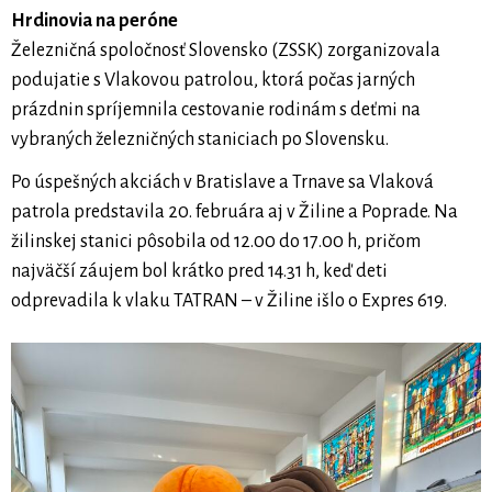
Hrdinovia na peróne
Železničná spoločnosť Slovensko (ZSSK) zorganizovala
podujatie s Vlakovou patrolou, ktorá počas jarných
prázdnin spríjemnila cestovanie rodinám s deťmi na
vybraných železničných staniciach po Slovensku.
Po úspešných akciách v Bratislave a Trnave sa Vlaková
patrola predstavila 20. februára aj v Žiline a Poprade. Na
žilinskej stanici pôsobila od 12.00 do 17.00 h, pričom
najväčší záujem bol krátko pred 14.31 h, keď deti
odprevadila k vlaku TATRAN – v Žiline išlo o Expres 619.