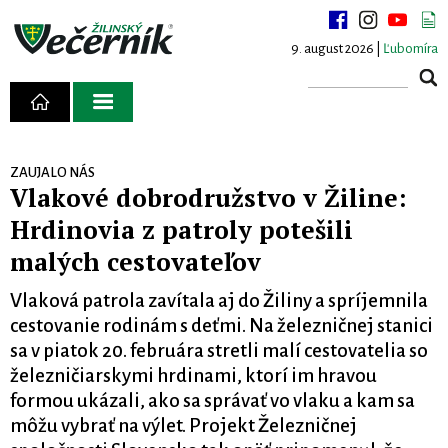
9. august 2026 |
Ľubomíra
ZAUJALO NÁS
Vlakové dobrodružstvo v Žiline:
Hrdinovia z patroly potešili
malých cestovateľov
Vlaková patrola zavítala aj do Žiliny a spríjemnila
cestovanie rodinám s deťmi. Na železničnej stanici
sa v piatok 20. februára stretli malí cestovatelia so
železničiarskymi hrdinami, ktorí im hravou
formou ukázali, ako sa správať vo vlaku a kam sa
môžu vybrať na výlet. Projekt Železničnej