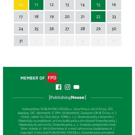
10
11
12
13
14
15
16
17
18
19
20
21
22
23
24
25
26
27
28
29
30
31
1
2
3
4
5
6
Vydavateľsťvo: PUBLISHING HOUSE a.s., Jána Milca 6, 010 01 Žilina, IČO:
46495959, DIČ: 2820016078, IČ DPH: SK2820016078, Zapísané v OR SR Žilina: vl. č.
10764/L, oddiel: Sa | Distribúcia: TOPAS, s. r. o., Slovenská pošta a kolportéri |
Objednávky na predplatné: prijíma každá pošta a doručovateľ Slovenskej pošty |
Objednávky do zahraničia: Slovenská pošta, a. s., Stredisko predplatného tlače,
Nám. slobody 27, 810 05 Bratislava 15, e-mail:
zahranicna.tlac@slposta.sk
. |
Copyright © 2012-2026 PUBLISHING HOUSE a.s. Autorské práva vyhradené.