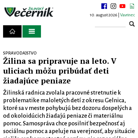
10. august 2026 |
Vavrinec
SPRAVODAJSTVO
Žilina sa pripravuje na leto. V
uliciach môžu pribúdať deti
žiadajúce peniaze
Žilinská radnica zvolala pracovné stretnutie k
problematike maloletých detí z okresu Gelnica,
ktoré sa v meste pohybujú bez dozoru dospelých a
od okoloidúcich žiadajú peniaze či materiálnu
pomoc. Samospráva chce posilniť bezpečnosť aj
sociálnu pomoc a apeluje na verejnosť, aby situácie