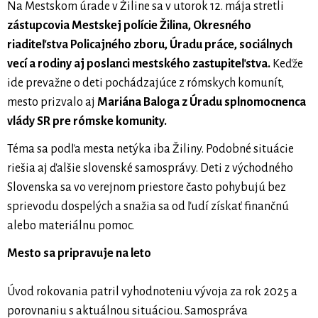
Na Mestskom úrade v Žiline sa v utorok 12. mája stretli
zástupcovia Mestskej polície Žilina, Okresného
riaditeľstva Policajného zboru, Úradu práce, sociálnych
vecí a rodiny aj poslanci mestského zastupiteľstva.
Keďže
ide prevažne o deti pochádzajúce z rómskych komunít,
mesto prizvalo aj
Mariána Baloga z Úradu splnomocnenca
vlády SR pre rómske komunity.
Téma sa podľa mesta netýka iba Žiliny. Podobné situácie
riešia aj ďalšie slovenské samosprávy. Deti z východného
Slovenska sa vo verejnom priestore často pohybujú bez
sprievodu dospelých a snažia sa od ľudí získať finančnú
alebo materiálnu pomoc.
Mesto sa pripravuje na leto
Úvod rokovania patril vyhodnoteniu vývoja za rok 2025 a
porovnaniu s aktuálnou situáciou. Samospráva