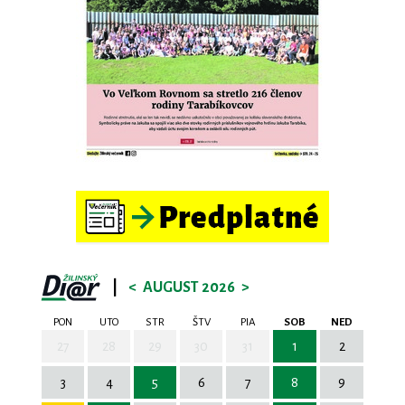
|
<
AUGUST 2026
>
PON
UTO
STR
ŠTV
PIA
SOB
NED
27
28
29
30
31
1
2
3
4
5
6
7
8
9