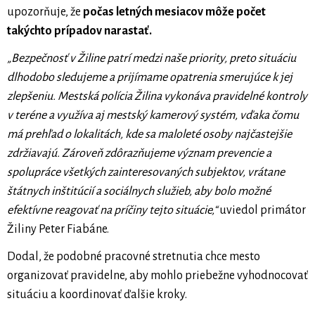
upozorňuje, že
počas letných mesiacov môže počet
takýchto prípadov narastať.
„Bezpečnosť v Žiline patrí medzi naše priority, preto situáciu
dlhodobo sledujeme a prijímame opatrenia smerujúce k jej
zlepšeniu. Mestská polícia Žilina vykonáva pravidelné kontroly
v teréne a využíva aj mestský kamerový systém, vďaka čomu
má prehľad o lokalitách, kde sa maloleté osoby najčastejšie
zdržiavajú. Zároveň zdôrazňujeme význam prevencie a
spolupráce všetkých zainteresovaných subjektov, vrátane
štátnych inštitúcií a sociálnych služieb, aby bolo možné
efektívne reagovať na príčiny tejto situácie,“
uviedol primátor
Žiliny Peter Fiabáne.
Dodal, že podobné pracovné stretnutia chce mesto
organizovať pravidelne, aby mohlo priebežne vyhodnocovať
situáciu a koordinovať ďalšie kroky.