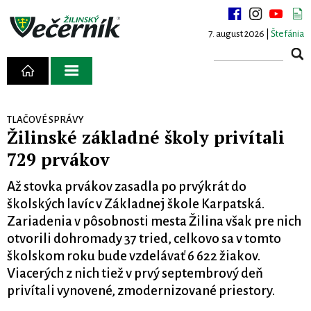
7. august 2026 |
Štefánia
TLAČOVÉ SPRÁVY
Žilinské základné školy privítali
729 prvákov
Až stovka prvákov zasadla po prvýkrát do
školských lavíc v Základnej škole Karpatská.
Zariadenia v pôsobnosti mesta Žilina však pre nich
otvorili dohromady 37 tried, celkovo sa v tomto
školskom roku bude vzdelávať 6 622 žiakov.
Viacerých z nich tiež v prvý septembrový deň
privítali vynovené, zmodernizované priestory.