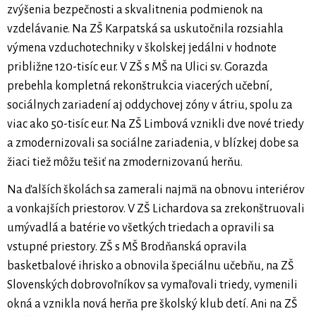
zvýšenia bezpečnosti a skvalitnenia podmienok na
vzdelávanie. Na ZŠ Karpatská sa uskutočnila rozsiahla
výmena vzduchotechniky v školskej jedálni v hodnote
približne 120-tisíc eur. V ZŠ s MŠ na Ulici sv. Gorazda
prebehla kompletná rekonštrukcia viacerých učební,
sociálnych zariadení aj oddychovej zóny v átriu, spolu za
viac ako 50-tisíc eur. Na ZŠ Limbová vznikli dve nové triedy
a zmodernizovali sa sociálne zariadenia, v blízkej dobe sa
žiaci tiež môžu tešiť na zmodernizovanú herňu.
Na ďalších školách sa zamerali najmä na obnovu interiérov
a vonkajších priestorov. V ZŠ Lichardova sa zrekonštruovali
umývadlá a batérie vo všetkých triedach a opravili sa
vstupné priestory. ZŠ s MŠ Brodňanská opravila
basketbalové ihrisko a obnovila špeciálnu učebňu, na ZŠ
Slovenských dobrovoľníkov sa vymaľovali triedy, vymenili
okná a vznikla nová herňa pre školský klub detí. Ani na ZŠ