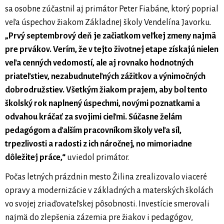
sa osobne zúčastnil aj primátor Peter Fiabáne, ktorý poprial
veľa úspechov žiakom Základnej školy Vendelína Javorku.
„Prvý septembrový deň je začiatkom veľkej zmeny najmä
pre prvákov. Verím, že v tejto životnej etape získajú nielen
veľa cenných vedomostí, ale aj rovnako hodnotných
priateľstiev, nezabudnuteľných zážitkov a výnimočných
dobrodružstiev. Všetkým žiakom prajem, aby bol tento
školský rok naplnený úspechmi, novými poznatkami a
odvahou kráčať za svojimi cieľmi. Súčasne želám
pedagógom a ďalším pracovníkom školy veľa síl,
trpezlivosti a radosti z ich náročnej, no mimoriadne
dôležitej práce,“
uviedol primátor.
Počas letných prázdnin mesto Žilina zrealizovalo viaceré
opravy a modernizácie v základných a materských školách
vo svojej zriaďovateľskej pôsobnosti. Investície smerovali
najmä do zlepšenia zázemia pre žiakov i pedagógov,