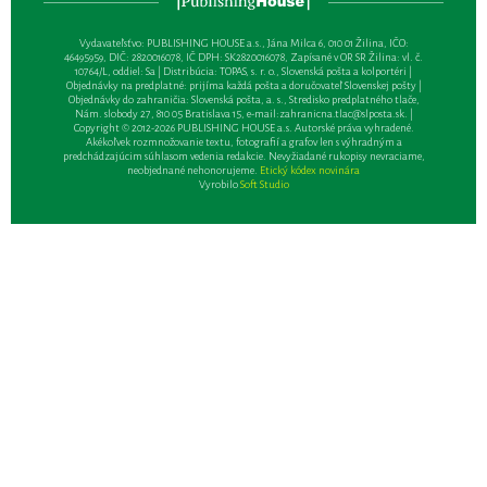
Vydavateľsťvo: PUBLISHING HOUSE a.s., Jána Milca 6, 010 01 Žilina, IČO:
46495959, DIČ: 2820016078, IČ DPH: SK2820016078, Zapísané v OR SR Žilina: vl. č.
10764/L, oddiel: Sa | Distribúcia: TOPAS, s. r. o., Slovenská pošta a kolportéri |
Objednávky na predplatné: prijíma každá pošta a doručovateľ Slovenskej pošty |
Objednávky do zahraničia: Slovenská pošta, a. s., Stredisko predplatného tlače,
Nám. slobody 27, 810 05 Bratislava 15, e-mail:
zahranicna.tlac@slposta.sk
. |
Copyright © 2012-2026 PUBLISHING HOUSE a.s. Autorské práva vyhradené.
Akékoľvek rozmnožovanie textu, fotografií a grafov len s výhradným a
predchádzajúcim súhlasom vedenia redakcie. Nevyžiadané rukopisy nevraciame,
neobjednané nehonorujeme.
Etický kódex novinára
Vyrobilo
Soft Studio