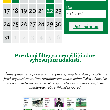
Do:
17
18
19
20
21
22
23
24
25
26
27
28
29
30
Pošli nám tip
31
1
2
3
4
5
6
Pre daný filter sa nenašli žiadne
vyhovujúce udalosti.
* Žilinský diár nezodpovedá za zmeny uverejnených udalostí, nakoľko nie
je ich organizátorom. Pred termínom konania sa jednotlivých udalostí je
vhodné si dátum a čas preveriť u organizátora aj z toho dôvodu, že na
niektoré je treba prihlásiť sa vopred.