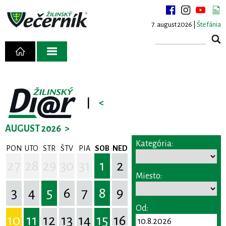
7. august 2026 |
Štefánia
|
<
AUGUST 2026
>
Kategória:
PON
UTO
STR
ŠTV
PIA
SOB
NED
27
28
29
30
31
1
2
Miesto:
3
4
5
6
7
8
9
Od:
10
11
12
13
14
15
16