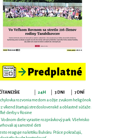
ČÍTANEJŠIE
24H
3 DNI
7 DNÍ
chylovka rozvonia medom a ožije zvukom heligónok
z víkend štartujú stredoslovenské a oblastné súťaže:
ľké derby v Rosine
i Vodnom diele vyrastie rozprávkový park. Všehrisko
vrhovali aj samotné deti
sto reaguje na kritiku Bulváru: Práce pokračujú,
dostatky bude kontrolovať