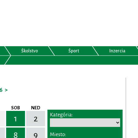
Školstvo
Šport
Inzercia
6
>
SOB
NED
Kategória:
1
2
8
9
Miesto: