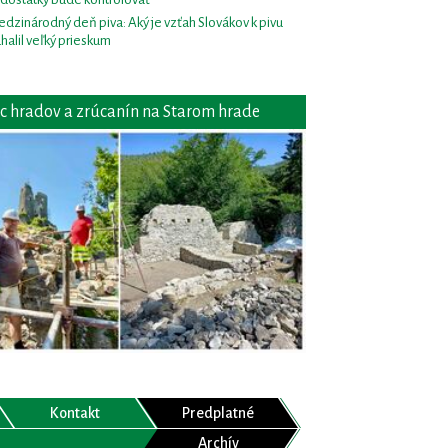
dzinárodný deň piva: Aký je vzťah Slovákov k pivu
halil veľký prieskum
c hradov a zrúcanín na Starom hrade
Kontakt
Predplatné
Archív