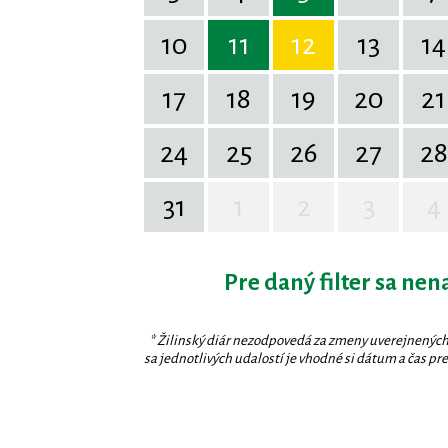
10
11
12
13
14
17
18
19
20
21
24
25
26
27
28
31
1
2
3
4
Pre daný filter sa nen
* Žilinský diár nezodpovedá za zmeny uverejnených
sa jednotlivých udalostí je vhodné si dátum a čas prev