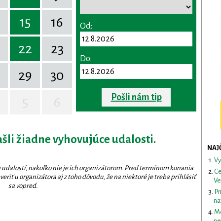
15
16
Od:
22
23
Do:
29
30
Pošli nám tip
5
6
ašli žiadne vyhovujúce udalosti.
NAJ
Vy
 udalostí, nakoľko nie je ich organizátorom. Pred termínom konania
Ce
eriť u organizátora aj z toho dôvodu, že na niektoré je treba prihlásiť
Ve
sa vopred.
Pr
na
Me
ne