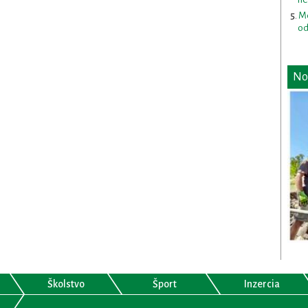
Me
od
No
Školstvo
Šport
Inzercia