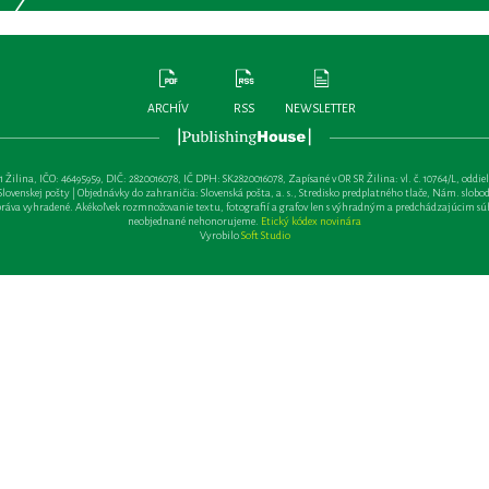
ARCHÍV
RSS
NEWSLETTER
lina, IČO: 46495959, DIČ: 2820016078, IČ DPH: SK2820016078, Zapísané v OR SR Žilina: vl. č. 10764/L, oddiel: Sa 
ovenskej pošty | Objednávky do zahraničia: Slovenská pošta, a. s., Stredisko predplatného tlače, Nám. slobody 
va vyhradené. Akékoľvek rozmnožovanie textu, fotografií a grafov len s výhradným a predchádzajúcim sú
neobjednané nehonorujeme.
Etický kódex novinára
Vyrobilo
Soft Studio