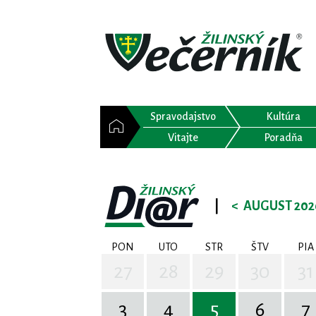
Spravodajstvo
Kultúra
Vitajte
Poradňa
|
<
AUGUST 202
PON
UTO
STR
ŠTV
PIA
27
28
29
30
31
3
4
5
6
7