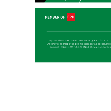
Vydavateľsťvo: PUBLISHING HOUSE a.s., Jána Milca 6, 010 01 Ži
Objednávky na predplatné: prijíma každá pošta a doručovateľ Sl
Copyright © 2012-2026 PUBLISHING HOUSE a.s. Autorské prá