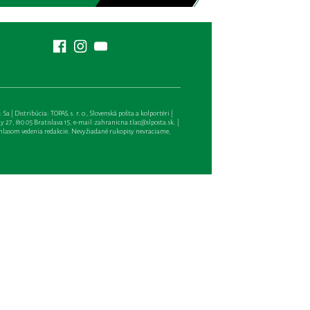
| Distribúcia: TOPAS, s. r. o., Slovenská pošta a kolportéri |
27, 810 05 Bratislava 15, e-mail:
zahranicna.tlac@slposta.sk
. |
hlasom vedenia redakcie. Nevyžiadané rukopisy nevraciame,