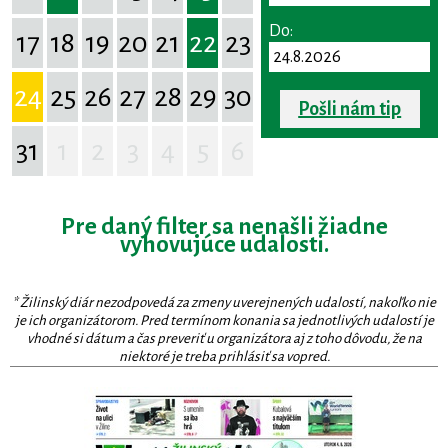
Do:
17
18
19
20
21
22
23
24
25
26
27
28
29
30
Pošli nám tip
31
1
2
3
4
5
6
Pre daný filter sa nenašli žiadne
vyhovujúce udalosti.
* Žilinský diár nezodpovedá za zmeny uverejnených udalostí, nakoľko nie
je ich organizátorom. Pred termínom konania sa jednotlivých udalostí je
vhodné si dátum a čas preveriť u organizátora aj z toho dôvodu, že na
niektoré je treba prihlásiť sa vopred.