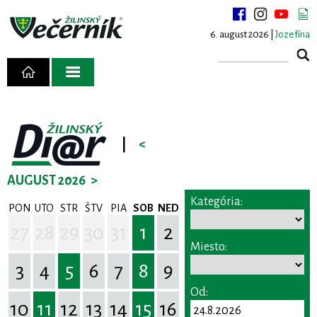
6. august 2026 |
Jozefína
|
<
AUGUST 2026
>
Kategória:
PON
UTO
STR
ŠTV
PIA
SOB
NED
27
28
29
30
31
1
2
Miesto:
3
4
5
6
7
8
9
Od:
10
11
12
13
14
15
16