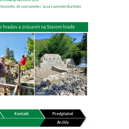
hovorím, že som umelec. Ja sa s umením iba hrám.
c hradov a zrúcanín na Starom hrade
Kontakt
Predplatné
Archív