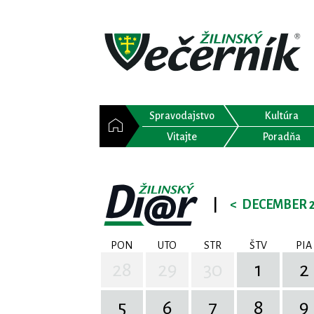
Spravodajstvo
Kultúra
Vitajte
Poradňa
|
<
DECEMBER 
PON
UTO
STR
ŠTV
PIA
28
29
30
1
2
5
6
7
8
9