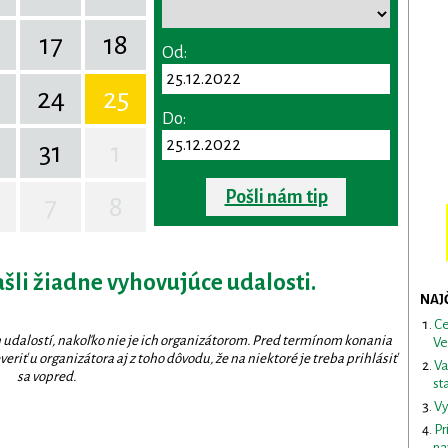
17
18
Od:
24
25
Do:
31
1
Pošli nám tip
7
8
ašli žiadne vyhovujúce udalosti.
NAJ
Ce
 udalostí, nakoľko nie je ich organizátorom. Pred termínom konania
Ve
eriť u organizátora aj z toho dôvodu, že na niektoré je treba prihlásiť
Va
sa vopred.
st
Vy
Pr
na