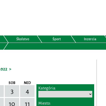
Školstvo
Šport
Inzercia
2022
>
SOB
NED
Kategória:
3
4
10
11
Miesto: