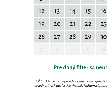
12
13
14
15
16
19
20
21
22
23
26
27
28
29
30
2
3
4
5
6
Pre daný filter sa nen
* Žilinský diár nezodpovedá za zmeny uverejnených
sa jednotlivých udalostí je vhodné si dátum a čas prev