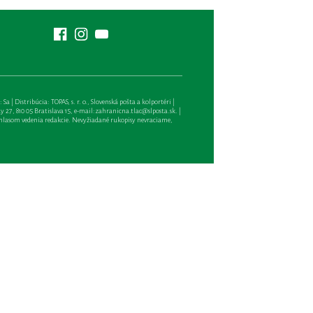
| Distribúcia: TOPAS, s. r. o., Slovenská pošta a kolportéri |
27, 810 05 Bratislava 15, e-mail:
zahranicna.tlac@slposta.sk
. |
hlasom vedenia redakcie. Nevyžiadané rukopisy nevraciame,