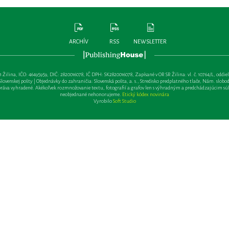
ARCHÍV
RSS
NEWSLETTER
lina, IČO: 46495959, DIČ: 2820016078, IČ DPH: SK2820016078, Zapísané v OR SR Žilina: vl. č. 10764/L, oddiel: Sa 
ovenskej pošty | Objednávky do zahraničia: Slovenská pošta, a. s., Stredisko predplatného tlače, Nám. slobody 
va vyhradené. Akékoľvek rozmnožovanie textu, fotografií a grafov len s výhradným a predchádzajúcim sú
neobjednané nehonorujeme.
Etický kódex novinára
Vyrobilo
Soft Studio