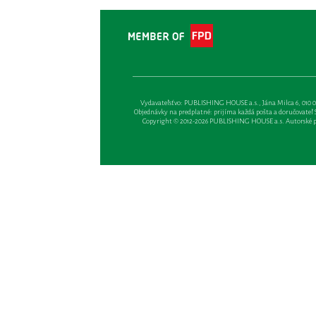
Vydavateľsťvo: PUBLISHING HOUSE a.s., Jána Milca 6, 010 01 Ži
Objednávky na predplatné: prijíma každá pošta a doručovateľ Sl
Copyright © 2012-2026 PUBLISHING HOUSE a.s. Autorské prá