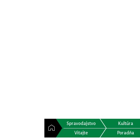
Spravodajstvo
Kultúra
Vitajte
Poradňa