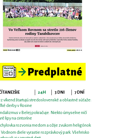
ČÍTANEJŠIE
24H
3 DNI
7 DNÍ
z víkend štartujú stredoslovenské a oblastné súťaže:
ľké derby v Rosine
ndalizmus v Belej pokračuje. Niekto úmyselne ničí
aré lipy na cintoríne
chylovka rozvonia medom a ožije zvukom heligónok
i Vodnom diele vyrastie rozprávkový park. Všehrisko
vrhovali aj samotné deti