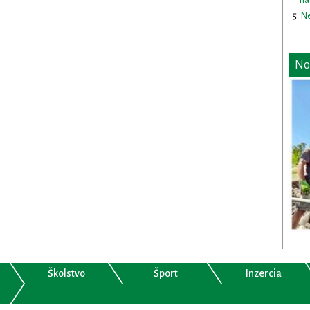
Ne
No
Školstvo
Šport
Inzercia