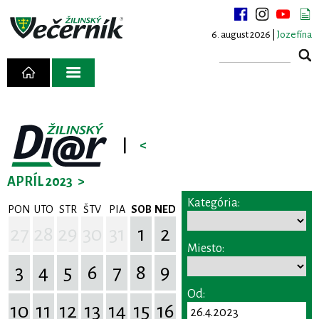
6. august 2026 |
Jozefína
|
<
APRÍL 2023
>
Kategória:
PON
UTO
STR
ŠTV
PIA
SOB
NED
27
28
29
30
31
1
2
Miesto:
3
4
5
6
7
8
9
Od:
10
11
12
13
14
15
16