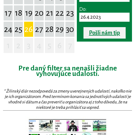
Do:
17
18
19
20
21
22
23
24
25
26
27
28
29
30
Pošli nám tip
1
2
3
4
5
6
7
Pre daný filter sa nenašli žiadne
vyhovujúce udalosti.
* Žilinský diár nezodpovedá za zmeny uverejnených udalostí, nakoľko nie
je ich organizátorom. Pred termínom konania sa jednotlivých udalostí je
vhodné si dátum a čas preveriť u organizátora aj z toho dôvodu, že na
niektoré je treba prihlásiť sa vopred.