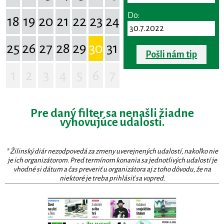
Do:
18
19
20
21
22
23
24
25
26
27
28
29
30
31
Pošli nám tip
1
2
3
4
5
6
7
Pre daný filter sa nenašli žiadne
vyhovujúce udalosti.
* Žilinský diár nezodpovedá za zmeny uverejnených udalostí, nakoľko nie
je ich organizátorom. Pred termínom konania sa jednotlivých udalostí je
vhodné si dátum a čas preveriť u organizátora aj z toho dôvodu, že na
niektoré je treba prihlásiť sa vopred.