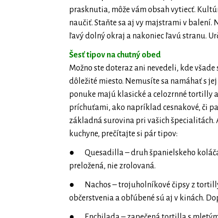
prasknutia, môže vám obsah vytiecť. Kultúr
naučiť. Staňte sa aj vy majstrami v balení.
ľavý dolný okraj a nakoniec ľavú stranu. Urč
Šesť tipov na chutný obed
Možno ste doteraz ani nevedeli, kde všade s
dôležité miesto. Nemusíte sa namáhať s jej 
ponuke majú klasické a celozrnné tortilly a
príchuťami, ako napríklad cesnakové, či p
základná surovina pri vašich špecialitách. 
kuchyne, prečítajte si pár tipov:
● Quesadilla – druh španielskeho koláča, 
preložená, nie zrolovaná.
● Nachos – trojuholníkové čipsy z tortilly
občerstvenia a obľúbené sú aj v kinách. D
● Enchilada – zapečená tortilla s mletým