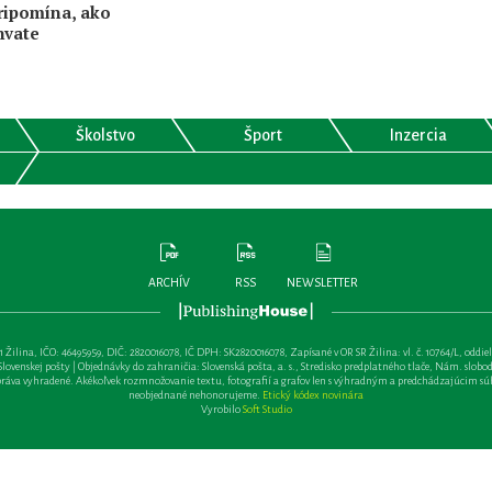
ripomína, ako
hvate
Školstvo
Šport
Inzercia
ARCHÍV
RSS
NEWSLETTER
lina, IČO: 46495959, DIČ: 2820016078, IČ DPH: SK2820016078, Zapísané v OR SR Žilina: vl. č. 10764/L, oddiel: Sa 
ovenskej pošty | Objednávky do zahraničia: Slovenská pošta, a. s., Stredisko predplatného tlače, Nám. slobody 
va vyhradené. Akékoľvek rozmnožovanie textu, fotografií a grafov len s výhradným a predchádzajúcim sú
neobjednané nehonorujeme.
Etický kódex novinára
Vyrobilo
Soft Studio