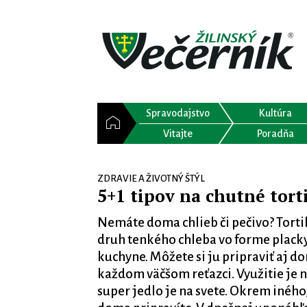
Spravodajstvo
Kultúra
Vitajte
Poradňa
ZDRAVIE A ŽIVOTNÝ ŠTÝL
5+1 tipov na chutné torti
Nemáte doma chlieb či pečivo? Torti
druh tenkého chleba vo forme placky
kuchyne. Môžete si ju pripraviť aj do
každom väčšom reťazci. Využitie je na
super jedlo je na svete. Okrem iného