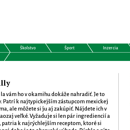
Školstvo
Šport
Inzercia
lly
lla vám ho v okamihu dokáže nahradiť. Je to
. Patrí k najtypickejším zástupcom mexickej
ma, ale môžete si ju aj zakúpiť. Nájdete ich v
ozaj veľké. Vyžaduje si len pár ingrediencií a
, patria k najrýchlejším receptom, ktoré si