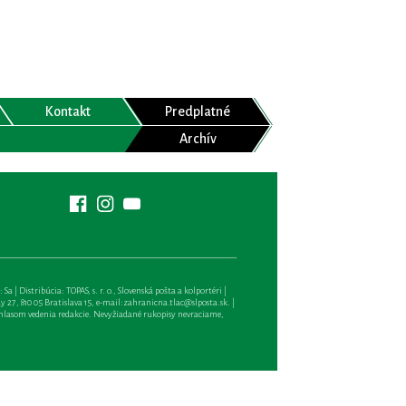
Kontakt
Predplatné
Archív
| Distribúcia: TOPAS, s. r. o., Slovenská pošta a kolportéri |
27, 810 05 Bratislava 15, e-mail:
zahranicna.tlac@slposta.sk
. |
hlasom vedenia redakcie. Nevyžiadané rukopisy nevraciame,