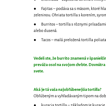
● Fajitas – podáva sa s mäsom, ktoré hla
zeleninou. Ohriata tortilla s korením, sy
● Burritos – tortilla s rôznymi prísadami
alebo dusená.
● Tacos – malá preložená tortilla poliat
Vedeli ste, že burrito znamená v španielči
preváža osol na svojom chrbte. Dovnútra u
svete.
Aká je tá vaša najobľúbenejšia tortilla?
Obľúbeným a vyhľadávaným tipom na dobré 
● kuracia tortilla – základom je kuraci