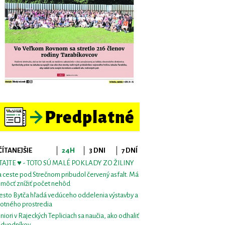
ČÍTANEJŠIE
24H
3 DNI
7 DNÍ
TAJTE ♥ - TOTO SÚ MALÉ POKLADY ZO ŽILINY
 ceste pod Strečnom pribudol červený asfalt. Má
môcť znížiť počet nehôd
sto Bytča hľadá vedúceho oddelenia výstavby a
votného prostredia
niori v Rajeckých Tepliciach sa naučia, ako odhaliť
dvodníkov