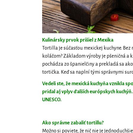
Kulinársky prvok prišiel z Mexika
Tortilla je súčasťou mexickej kuchyne. Bez n
koláčom? Základom výroby je pšeničná a ku
pochádza zo španielčiny a prekladá sa ako 
tortička. Keď sa naplní tými správnymi suro
Vedeli ste, že mexická kuchyňa vznikla s
pridal aj vplyv ďalších európskych kuchýň.
UNESCO.
Ako správne zabaliť tortillu?
Možno si poviete, že nič nie je jednoduchšie.