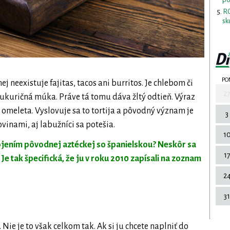
RO
sk
PO
ej neexistuje fajitas, tacos ani burritos. Je chlebom či
2
kuričná múka. Práve tá tomu dáva žltý odtieň. Výraz
omeleta. Vyslovuje sa to tortija a pôvodný význam je
3
vinami, aj labužníci sa potešia.
1
pojením pôvodnej aztéckej so španielskou? Neskôr sa
1
 Je tak špecifická, že ju v roku 2010 zapísali na zoznam
2
31
 Nie je to však celkom tak. Ak si ju chcete naplniť do