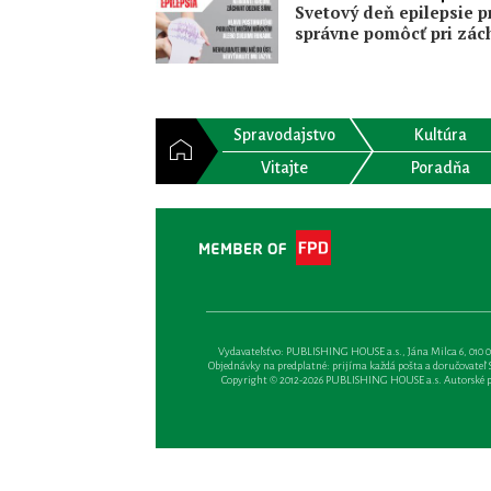
Svetový deň epilepsie p
správne pomôcť pri zác
Spravodajstvo
Kultúra
Vitajte
Poradňa
Vydavateľsťvo: PUBLISHING HOUSE a.s., Jána Milca 6, 010 01 Ži
Objednávky na predplatné: prijíma každá pošta a doručovateľ Sl
Copyright © 2012-2026 PUBLISHING HOUSE a.s. Autorské prá