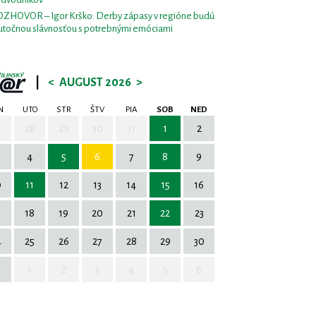
ZHOVOR – Igor Krško: Derby zápasy v regióne budú
utočnou slávnosťou s potrebnými emóciami
|
<
AUGUST 2026
>
N
UTO
STR
ŠTV
PIA
SOB
NED
7
28
29
30
31
1
2
4
5
6
7
8
9
0
11
12
13
14
15
16
7
18
19
20
21
22
23
4
25
26
27
28
29
30
1
2
3
4
5
6