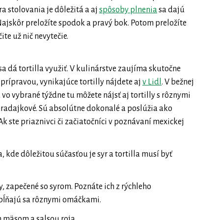
a stolovania je dôležitá a aj
spôsoby plnenia
sa dajú
 Najskôr preložíte spodok a pravý bok. Potom preložíte
ite už nič nevytečie.
a dá tortilla využiť. V kulinárstve zaujíma skutočne
prípravou, vynikajúce tortilly nájdete aj
v Lidl
. V bežnej
 vo vybrané týždne tu môžete nájsť aj tortilly s rôznymi
aradajkové. Sú absolútne dokonalé a poslúžia ako
Ak ste priaznivci či začiatočníci v poznávaní mexickej
kde dôležitou súčasťou je syr a tortilla musí byť
, zapečené so syrom. Poznáte ich z rýchleho
opĺňajú sa rôznymi omáčkami.
 mäsom a salsou roja.