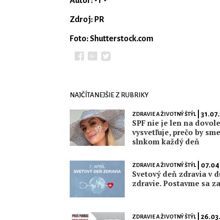
Autor: - r -
Zdroj: PR
Foto: Shutterstock.com
NAJČÍTANEJŠIE Z RUBRIKY
| 31.07
ZDRAVIE A ŽIVOTNÝ ŠTÝL
SPF nie je len na dovol
vysvetľuje, prečo by sme
slnkom každý deň
| 07.04
ZDRAVIE A ŽIVOTNÝ ŠTÝL
Svetový deň zdravia v d
zdravie. Postavme sa za
| 26.03
ZDRAVIE A ŽIVOTNÝ ŠTÝL