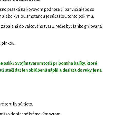
sno praská na kovovom podnose či panvici alebo so
rom alebo kyslou smotanou je súčasťou tohto pokrmu.
 zabalená do valcového tvaru. Môže byť ľahko grilovaná
a plnkou.
ne oslík? Svojím tvarom totiž pripomína balíky, ktoré
ž stačí dať len obľúbenú náplň a desiata do ruky je na
tortilly sú tieto:
e mäso doplnené krémovým syrom