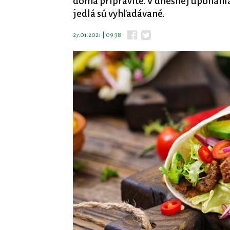
doma pripravíte. V dnešnej uponáhľa
jedlá sú vyhľadávané.
27.01.2021 | 09:38