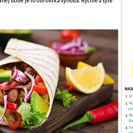
nej dobe je to obrovská výhoda. Rýchle a sýte
NAJ
VI
Na
po
Me
ži
Se
po