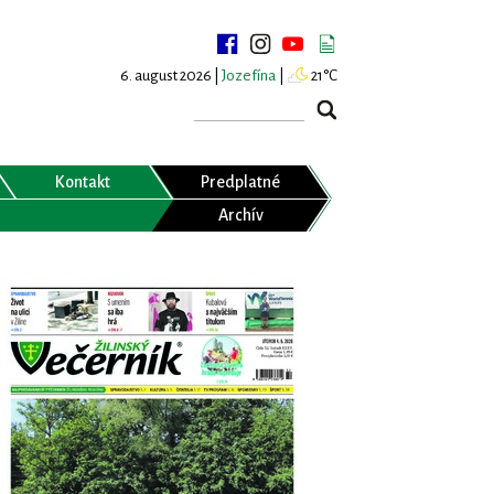
6. august 2026 |
Jozefína
|
21°C
Kontakt
Predplatné
Archív