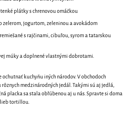
 tenké plátky s chrenovou omáčkou
so zelerom, jogurtom, zeleninou a avokádom
remiešané s rajčinami, cibuľou, syrom a tatarskou
vej múky a doplnené vlastnými dobrotami.
te ochutnať kuchyňu iných národov. V obchodoch
u rôznych medzinárodných jedál. Takými sú aj jedlá,
čná placka sa stala obľúbenou aj u nás. Spravte si doma
ieb tortillou.