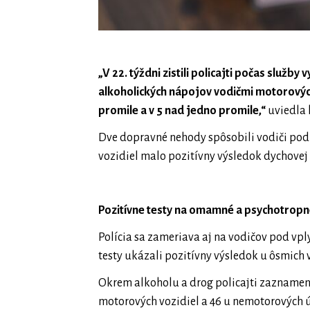
„V 22. týždni zistili policajti počas služ
alkoholických nápojov vodičmi motorových
promile
a v 5 nad jedno promile,“
uviedla 
Dve dopravné nehody spôsobili vodiči pod
vozidiel malo pozitívny výsledok dychovej
Pozitívne testy na omamné a psychotropn
Polícia sa zameriava aj na vodičov pod v
testy ukázali pozitívny výsledok u ôsmich 
Okrem alkoholu a drog policajti zaznamen
motorových vozidiel a 46 u nemotorových 