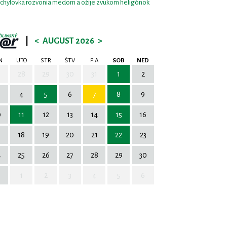
chylovka rozvonia medom a ožije zvukom heligónok
|
<
AUGUST 2026
>
N
UTO
STR
ŠTV
PIA
SOB
NED
7
28
29
30
31
1
2
4
5
6
7
8
9
0
11
12
13
14
15
16
7
18
19
20
21
22
23
4
25
26
27
28
29
30
1
2
3
4
5
6