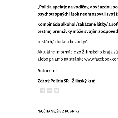
„Polícia apeluje na vodičov, aby jazdou 
psychotropných látok neohrozovali svoj ži
Kombinácia alkohol /zakázané látky/ a šof
cestnej premávky môže svojím zodpovedný
cestách,“
dodala hovorkyňa.
Aktuálne informácie zo Žilinského kraja sú
alebo priamo na stránke www.facebook.com
Autor: - r -
Zdroj: Polícia SR - Žilinský kraj
NAJČÍTANEJŠIE Z RUBRIKY