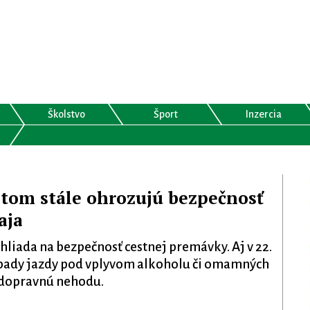
Školstvo
Šport
Inzercia
ntom stále ohrozujú bezpečnosť
aja
ohliada na bezpečnosť cestnej premávky. Aj v 22.
ípady jazdy pod vplyvom alkoholu či omamných
i dopravnú nehodu.