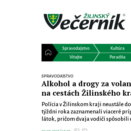
Spravodajstvo
Kultúra
Vitajte
Poradňa
SPRAVODAJSTVO
Alkohol a drogy za vola
na cestách Žilinského kr
Polícia v Žilinskom kraji neustále d
týždni roka zaznamenali viaceré pr
látok, pričom dvaja vodiči spôsobil