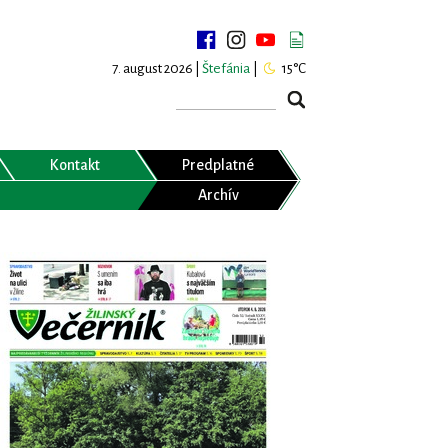
7. august 2026 |
Štefánia
|
15°C
Kontakt
Predplatné
Archív