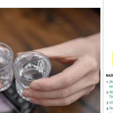
NAJ
Me
ne
RO
Tí
VI
Pr