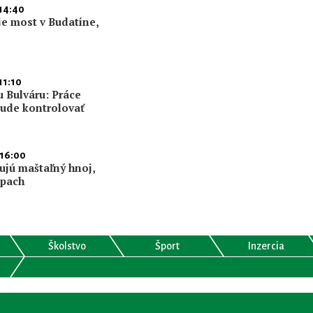
 14:40
je most v Budatíne,
11:10
u Bulváru: Práce
bude kontrolovať
 16:00
kujú maštaľný hnoj,
ápach
Školstvo
Šport
Inzercia