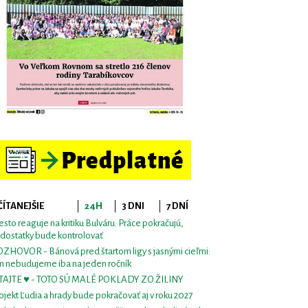
ČÍTANEJŠIE
24H
3 DNI
7 DNÍ
sto reaguje na kritiku Bulváru: Práce pokračujú,
dostatky bude kontrolovať
ZHOVOR - Bánová pred štartom ligy s jasnými cieľmi:
m nebudujeme iba na jeden ročník
TAJTE ♥ - TOTO SÚ MALÉ POKLADY ZO ŽILINY
ojekt Ľudia a hrady bude pokračovať aj v roku 2027