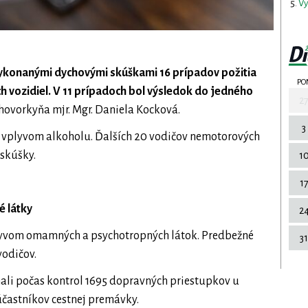
Vy
by vykonanými dychovými skúškami 16 prípadov požitia
PO
 vozidiel. V 11 prípadoch bol výsledok do jedného
2
hovorkyňa mjr. Mgr. Daniela Kocková.
3
 vplyvom alkoholu. Ďalších 20 vodičov nemotorových
 skúšky.
1
1
é látky
2
plyvom omamných a psychotropných látok. Predbežné
31
vodičov.
ali počas kontrol 1695 dopravných priestupkov u
účastníkov cestnej premávky.