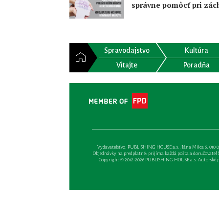
správne pomôcť pri zác
Spravodajstvo
Kultúra
Vitajte
Poradňa
Vydavateľsťvo: PUBLISHING HOUSE a.s., Jána Milca 6, 010 01 Ži
Objednávky na predplatné: prijíma každá pošta a doručovateľ Sl
Copyright © 2012-2026 PUBLISHING HOUSE a.s. Autorské prá