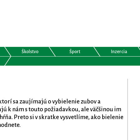
Školstvo
Šport
Inzercia
 ktorí sa zaujímajú o vybielenie zubov a
jú k nám s touto požiadavkou, ale väčšinou im
ahŕňa. Preto si v skratke vysvetlíme, ako bielenie
hodnete.