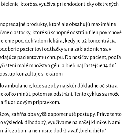
bielenie, ktoré sa využíva pri endodonticky ošetrených
ľnopredajné produkty, ktoré ale obsahujú maximálne
vne čiastočky, ktoré sú schopné odstrániť len povrchové
elenie pod dohľadom lekára, kedy je už koncentrácia
doberie pacientovi odtlačky a na základe nich sa v
vedajúce pacientovmu chrupu. Do nosičov pacient, podľa
čistení malé množstvo gélu a bieli najčastejšie 14 dní
 postup konzultuje s lekárom.
do ambulancie, kde sa zuby najskôr dôkladne očistia a
niekoľko minút, potom sa odstráni. Tento cyklus sa môže
ria fluoridovým prípravkom.
ázov, zahŕňa oba vyššie spomenuté postupy. Práve tento
jeho výsledok dlhodobý, využívame na našej klinike. Nami
trná k zubom a nemusíte dodržiavať „bielu diétu“