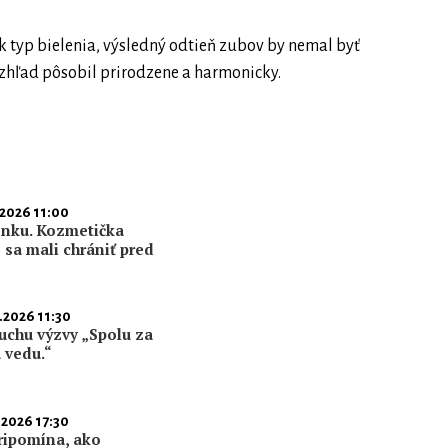
k typ bielenia, výsledný odtieň zubov by nemal byť
 vzhľad pôsobil prirodzene a harmonicky.
.2026 11:00
enku. Kozmetička
 sa mali chrániť pred
.2026 11:30
uchu výzvy „Spolu za
 vedu.“
.2026 17:30
ripomína, ako