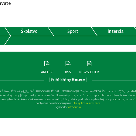
hvate
Školstvo
Šport
Inzercia
ARCHÍV
RSS
NEWSLETTER
lina, IČO: 46495959, DIČ: 2820016078, IČ DPH: SK2820016078, Zapísané v OR SR Žilina: vl. č. 10764/L, oddiel: Sa 
ovenskej pošty | Objednávky do zahraničia: Slovenská pošta, a. s., Stredisko predplatného tlače, Nám. slobody 
va vyhradené. Akékoľvek rozmnožovanie textu, fotografií a grafov len s výhradným a predchádzajúcim sú
neobjednané nehonorujeme.
Etický kódex novinára
Vyrobilo
Soft Studio