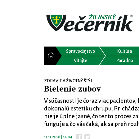
Spravodajstvo
Kultúra
Vitajte
Poradňa
ZDRAVIE A ŽIVOTNÝ ŠTÝL
Bielenie zubov
V súčasnosti je čoraz viac pacientov,
dokonalú estetiku chrupu. Prichádza
nie je úplne jasné, čo tento proces z
funguje a čo vás čaká, ak sa preň roz
11.11.2018 | 14:04