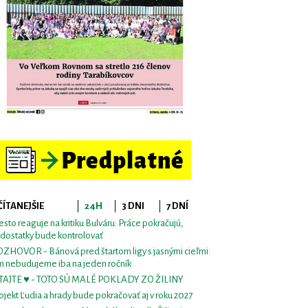
ČÍTANEJŠIE
24H
3 DNI
7 DNÍ
sto reaguje na kritiku Bulváru: Práce pokračujú,
dostatky bude kontrolovať
ZHOVOR - Bánová pred štartom ligy s jasnými cieľmi:
m nebudujeme iba na jeden ročník
TAJTE ♥ - TOTO SÚ MALÉ POKLADY ZO ŽILINY
ojekt Ľudia a hrady bude pokračovať aj v roku 2027