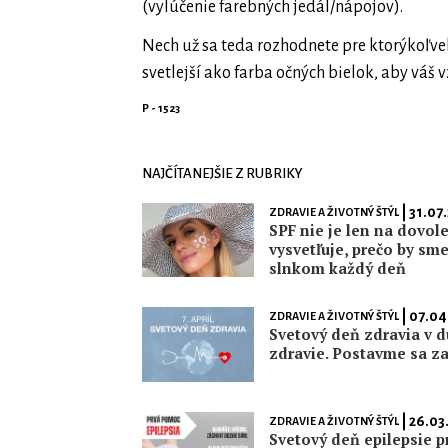
(vylúčenie farebných jedál/nápojov).
Nech už sa teda rozhodnete pre ktorýkoľve
svetlejší ako farba očných bielok, aby váš
P - 1523
NAJČÍTANEJŠIE Z RUBRIKY
| 31.07
ZDRAVIE A ŽIVOTNÝ ŠTÝL
SPF nie je len na dovol
vysvetľuje, prečo by sme
slnkom každý deň
| 07.04
ZDRAVIE A ŽIVOTNÝ ŠTÝL
Svetový deň zdravia v d
zdravie. Postavme sa za
| 26.03
ZDRAVIE A ŽIVOTNÝ ŠTÝL
Svetový deň epilepsie p