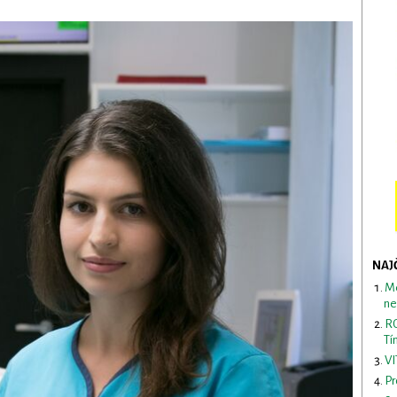
NAJ
Me
ne
RO
Tí
VI
Pr