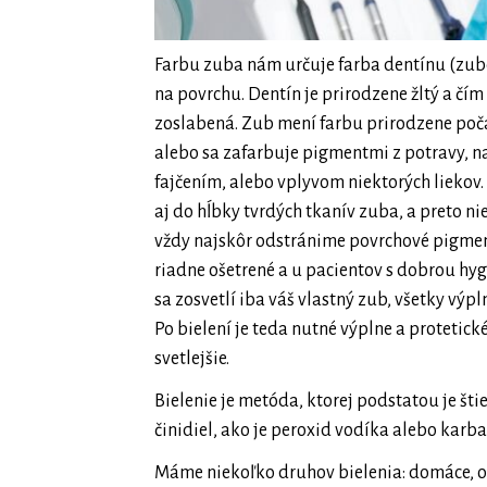
Farbu zuba nám určuje farba dentínu (zubo
na povrchu. Dentín je prirodzene žltý a čím 
zoslabená. Zub mení farbu prirodzene poča
alebo sa zafarbuje pigmentmi z potravy, n
fajčením, alebo vplyvom niektorých liekov
aj do hĺbky tvrdých tkanív zuba, a preto ni
vždy najskôr odstránime povrchové pigment
riadne ošetrené a u pacientov s dobrou hygi
sa zosvetlí iba váš vlastný zub, všetky výp
Po bielení je teda nutné výplne a protetic
svetlejšie.
Bielenie je metóda, ktorej podstatou je 
činidiel, ako je peroxid vodíka alebo karb
Máme niekoľko druhov bielenia: domáce, 