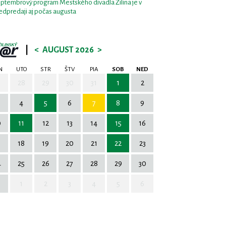
ptembrový program Mestského divadla Žilina je v
edpredaji aj počas augusta
|
<
AUGUST 2026
>
N
UTO
STR
ŠTV
PIA
SOB
NED
7
28
29
30
31
1
2
4
5
6
7
8
9
0
11
12
13
14
15
16
7
18
19
20
21
22
23
4
25
26
27
28
29
30
1
2
3
4
5
6