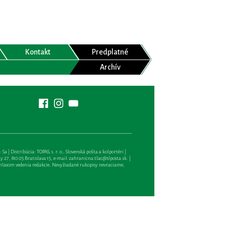
Kontakt
Predplatné
Archív
| Distribúcia: TOPAS, s. r. o., Slovenská pošta a kolportéri |
27, 810 05 Bratislava 15, e-mail:
zahranicna.tlac@slposta.sk
. |
hlasom vedenia redakcie. Nevyžiadané rukopisy nevraciame,