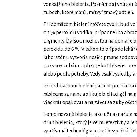
vonkajšieho bielenia. Poznáme aj vnútorné 
zuboch, ktoré majú „mŕtvy“ tmavý odtieň.
Pri domácom bielení môžete zvoliť buď vo
0,1 % peroxidu vodíka, prípadne iba abrazí
pigmenty. Ďalšou možnosťou na doma je bi
peroxidu do 6 %. V takomto prípade lekár o
laboratóriu vytvoria nosiče presne zodpo
pokynov zubára, aplikuje každý večer po vy
alebo podla potreby. Vždy však výsledky a
Pri ordinačnom bielení pacient prichádza 
následne sa na ne aplikuje bieliaci gél na 
viackrát opakovať a na záver sa zuby ošet
Kombinované bielenie, ako už naznačuje n
druh bielenia, ktorý je veľmi efektívny a 
využívaná technológia je tiež bezpečná, še