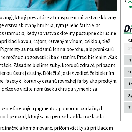
Se
pr
viny), ktorý presvitá cez transparentnú vrstvu skloviny
je vrstva skloviny hrubšia, tým je jeho farba viac
s starnutia, kedy sa vrstva skloviny postupne obrusuje
PO
apríklad kávou, čajom, červeným vínom, cviklou, tiež
2
. Pigmenty sa neusádzajú len na povrchu, ale prenikajú
e je možné zub zosvetliť iba čistením. Pred bielením však
3
ácie. Zásadne bielime zuby, ktoré sú zdravé, prípadne
1
enou ústnej dutiny. Dôležité je tiež vedieť, že bielením
lne, fazety či korunky ostanú rovnakej farby ako predtým.
1
ké práce vo viditeľnom úseku chrupu vymeniť za
2
31
štiepenie farebných pigmentov pomocou oxidačných
amid peroxid, ktorý sa na peroxid vodíka rozkladá.
ordinačné a kombinované, pričom všetky sú príkladom