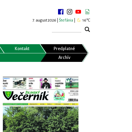
7. august 2026 |
Štefánia
|
16°C
Kontakt
Predplatné
Archív