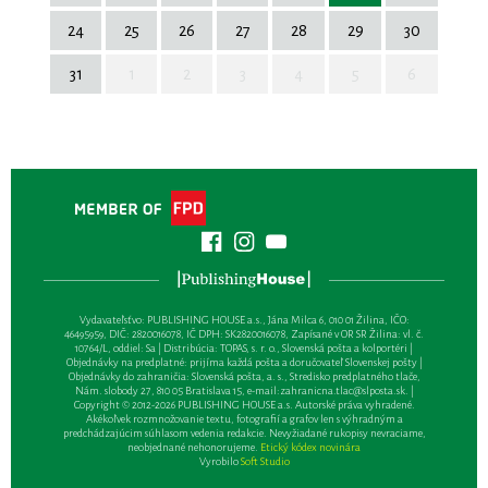
24
25
26
27
28
29
30
31
1
2
3
4
5
6
Vydavateľsťvo: PUBLISHING HOUSE a.s., Jána Milca 6, 010 01 Žilina, IČO:
46495959, DIČ: 2820016078, IČ DPH: SK2820016078, Zapísané v OR SR Žilina: vl. č.
10764/L, oddiel: Sa | Distribúcia: TOPAS, s. r. o., Slovenská pošta a kolportéri |
Objednávky na predplatné: prijíma každá pošta a doručovateľ Slovenskej pošty |
Objednávky do zahraničia: Slovenská pošta, a. s., Stredisko predplatného tlače,
Nám. slobody 27, 810 05 Bratislava 15, e-mail:
zahranicna.tlac@slposta.sk
. |
Copyright © 2012-2026 PUBLISHING HOUSE a.s. Autorské práva vyhradené.
Akékoľvek rozmnožovanie textu, fotografií a grafov len s výhradným a
predchádzajúcim súhlasom vedenia redakcie. Nevyžiadané rukopisy nevraciame,
neobjednané nehonorujeme.
Etický kódex novinára
Vyrobilo
Soft Studio