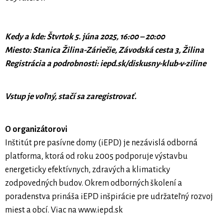
Kedy a kde: Štvrtok 5. júna 2025, 16:00 – 20:00
Miesto: Stanica Žilina-Záriečie, Závodská cesta 3, Žilina
Registrácia a podrobnosti: iepd.sk/diskusny-klub-v-ziline
Vstup je voľný, stačí sa zaregistrovať.
O organizátorovi
Inštitút pre pasívne domy (iEPD) je nezávislá odborná
platforma, ktorá od roku 2005 podporuje výstavbu
energeticky efektívnych, zdravých a klimaticky
zodpovedných budov. Okrem odborných školení a
poradenstva prináša iEPD inšpirácie pre udržateľný rozvoj
miest a obcí. Viac na www.iepd.sk