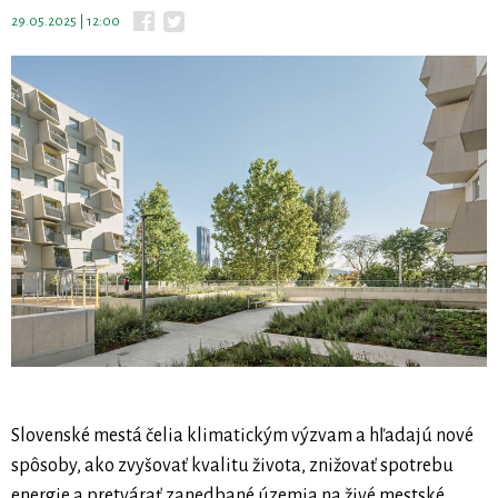
29.05.2025 | 12:00
Slovenské mestá čelia klimatickým výzvam a hľadajú nové
spôsoby, ako zvyšovať kvalitu života, znižovať spotrebu
energie a pretvárať zanedbané územia na živé mestské