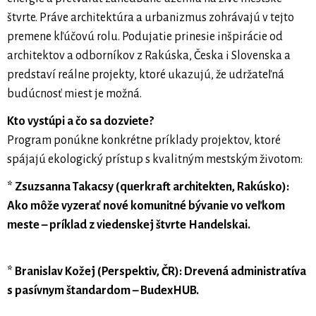
štvrte. Práve architektúra a urbanizmus zohrávajú v tejto
premene kľúčovú rolu. Podujatie prinesie inšpirácie od
architektov a odborníkov z Rakúska, Česka i Slovenska a
predstaví reálne projekty, ktoré ukazujú, že udržateľná
budúcnosť miest je možná.
Kto vystúpi a čo sa dozviete?
Program ponúkne konkrétne príklady projektov, ktoré
spájajú ekologický prístup s kvalitným mestským životom:
* Zsuzsanna Takacsy (querkraft architekten, Rakúsko):
Ako môže vyzerať nové komunitné bývanie vo veľkom
meste – príklad z viedenskej štvrte Handelskai.
* Branislav Kožej (Perspektiv, ČR): Drevená administratíva
s pasívnym štandardom – BudexHUB.