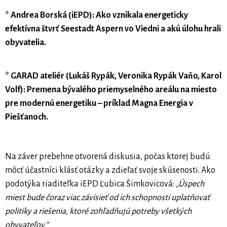
* Andrea Borská (iEPD): Ako vznikala energeticky
efektívna štvrť Seestadt Aspern vo Viedni a akú úlohu hrali
obyvatelia.
* GARAD ateliér (Lukáš Rypák, Veronika Rypák Vaňo, Karol
Volf): Premena bývalého priemyselného areálu na miesto
pre modernú energetiku – príklad Magna Energia v
Piešťanoch.
Na záver prebehne otvorená diskusia, počas ktorej budú
môcť účastníci klásť otázky a zdieľať svoje skúsenosti. Ako
podotýka riaditeľka iEPD Ľubica Šimkovicová:
„Úspech
miest bude čoraz viac závisieť od ich schopnosti uplatňovať
politiky a riešenia, ktoré zohľadňujú potreby všetkých
obyvateľov.“