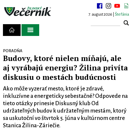
7. august 2026 |
Štefánia
PORADŇA
Budovy, ktoré nielen míňajú, ale
aj vyrábajú energiu? Žilina privíta
diskusiu o mestách budúcnosti
Ako môže vyzerať mesto, ktoré je zdravé,
inkluzívne a energeticky sebestačné? Odpovede na
tieto otázky prinesie Diskusný klub Od
udržateľných budov k udržateľným mestám, ktorý
sa uskutoční vo štvrtok 5. júna v kultúrnom centre
Stanica Žilina-Záriečie.