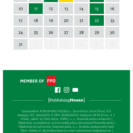
10
11
12
13
14
15
16
17
18
19
20
21
22
23
24
25
26
27
28
29
30
31
1
2
3
4
5
6
Vydavateľsťvo: PUBLISHING HOUSE a.s., Jána Milca 6, 010 01 Žilina, IČO:
46495959, DIČ: 2820016078, IČ DPH: SK2820016078, Zapísané v OR SR Žilina: vl. č.
10764/L, oddiel: Sa | Distribúcia: TOPAS, s. r. o., Slovenská pošta a kolportéri |
Objednávky na predplatné: prijíma každá pošta a doručovateľ Slovenskej pošty |
Objednávky do zahraničia: Slovenská pošta, a. s., Stredisko predplatného tlače,
Nám. slobody 27, 810 05 Bratislava 15, e-mail:
zahranicna.tlac@slposta.sk
. |