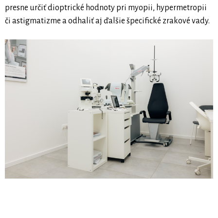
presne určiť dioptrické hodnoty pri myopii, hypermetropii
či astigmatizme a odhaliť aj ďalšie špecifické zrakové vady.