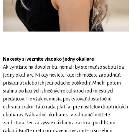
Na cesty si vezmite viac ako jedny okuliare
Ak vyrážate na dovolenku, nemali by ste mať so sebou iba
jedny okuliare. Nikdy neviete, kde ich môžete zabudnúť,
prisadnúť alebo ich jednoducho poškodiť. Mnohí potom
siahnu po lacných slnečných okuliaroch od miestnych
predajcov. Tie však nemusia poskytovať dostatočnú
ochranu zraku. Táto rada platí aj pre nositeľov dioptrických
okuliarov. Náhradné okuliare si v zahraničí môžete
zaobstarať len za vyššie náklady a často aj po dlhšom
čakaní. Buďte preto pripravení a vezmite si so sebou