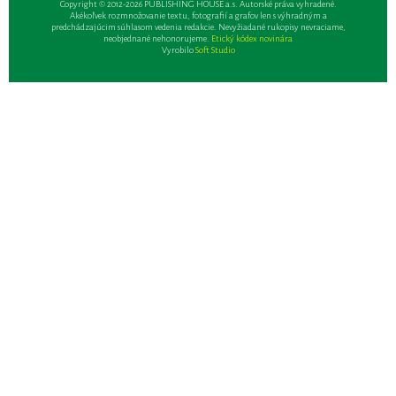
Copyright © 2012-2026 PUBLISHING HOUSE a.s. Autorské práva vyhradené.
Akékoľvek rozmnožovanie textu, fotografií a grafov len s výhradným a
predchádzajúcim súhlasom vedenia redakcie. Nevyžiadané rukopisy nevraciame,
neobjednané nehonorujeme.
Etický kódex novinára
Vyrobilo
Soft Studio