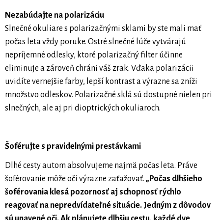
Nezabúdajte na polarizáciu
Slnečné okuliare s polarizačnými sklami by ste mali mať
počas leta vždy poruke. Ostré slnečné lúče vytvárajú
nepríjemné odlesky, ktoré polarizačný filter účinne
eliminuje a zároveň chráni váš zrak. Vďaka polarizácii
uvidíte vernejšie farby, lepší kontrast a výrazne sa zníži
množstvo odleskov. Polarizačné sklá sú dostupné nielen pri
slnečných, ale aj pri dioptrických okuliaroch.
Šoférujte s pravidelnými prestávkami
Dlhé cesty autom absolvujeme najmä počas leta. Práve
šoférovanie môže oči výrazne zaťažovať.
„Počas dlhšieho
šoférovania klesá pozornosť aj schopnosť rýchlo
reagovať na nepredvídateľné situácie. Jedným z dôvodov
sú unavené oči. Ak plánujete dlhšiu cestu, každé dve