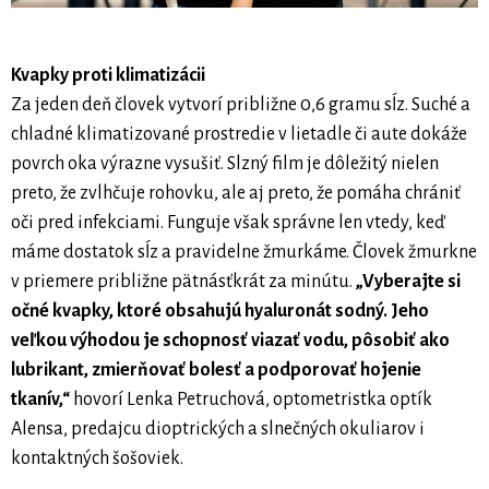
Kvapky proti klimatizácii
Za jeden deň človek vytvorí približne 0,6 gramu sĺz. Suché a
chladné klimatizované prostredie v lietadle či aute dokáže
povrch oka výrazne vysušiť. Slzný film je dôležitý nielen
preto, že zvlhčuje rohovku, ale aj preto, že pomáha chrániť
oči pred infekciami. Funguje však správne len vtedy, keď
máme dostatok sĺz a pravidelne žmurkáme. Človek žmurkne
v priemere približne pätnásťkrát za minútu.
„Vyberajte si
očné kvapky, ktoré obsahujú hyaluronát sodný. Jeho
veľkou výhodou je schopnosť viazať vodu, pôsobiť ako
lubrikant, zmierňovať bolesť a podporovať hojenie
tkanív,“
hovorí Lenka Petruchová, optometristka optík
Alensa, predajcu dioptrických a slnečných okuliarov i
kontaktných šošoviek.