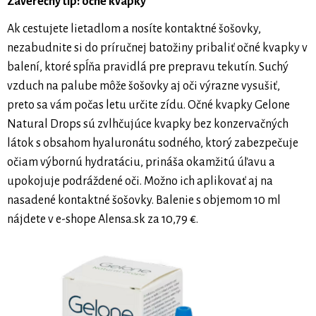
Záverečný tip: očné kvapky
Ak cestujete lietadlom a nosíte kontaktné šošovky,
nezabudnite si do príručnej batožiny pribaliť očné kvapky v
balení, ktoré spĺňa pravidlá pre prepravu tekutín. Suchý
vzduch na palube môže šošovky aj oči výrazne vysušiť,
preto sa vám počas letu určite zídu. Očné kvapky Gelone
Natural Drops sú zvlhčujúce kvapky bez konzervačných
látok s obsahom hyaluronátu sodného, ktorý zabezpečuje
očiam výbornú hydratáciu, prináša okamžitú úľavu a
upokojuje podráždené oči. Možno ich aplikovať aj na
nasadené kontaktné šošovky. Balenie s objemom 10 ml
nájdete v e-shope Alensa.sk za 10,79 €.