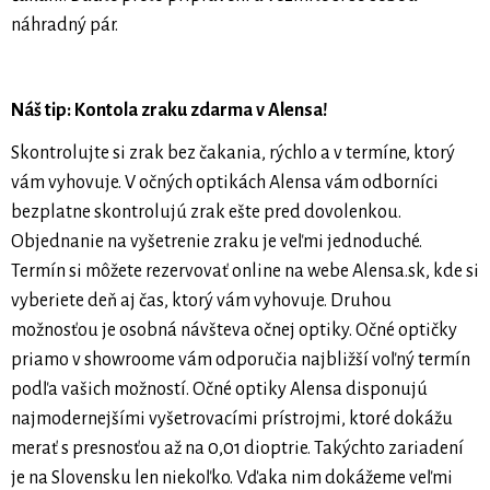
náhradný pár.
Náš tip: Kontola zraku zdarma v Alensa!
Skontrolujte si zrak bez čakania, rýchlo a v termíne, ktorý
vám vyhovuje. V očných optikách Alensa vám odborníci
bezplatne skontrolujú zrak ešte pred dovolenkou.
Objednanie na vyšetrenie zraku je veľmi jednoduché.
Termín si môžete rezervovať online na webe Alensa.sk, kde si
vyberiete deň aj čas, ktorý vám vyhovuje. Druhou
možnosťou je osobná návšteva očnej optiky. Očné optičky
priamo v showroome vám odporučia najbližší voľný termín
podľa vašich možností. Očné optiky Alensa disponujú
najmodernejšími vyšetrovacími prístrojmi, ktoré dokážu
merať s presnosťou až na 0,01 dioptrie. Takýchto zariadení
je na Slovensku len niekoľko. Vďaka nim dokážeme veľmi