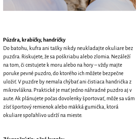
Púzdra, krabičky, handričky
Do batohu, kufra ani tašky nikdy neukladajte okuliare bez
puzdra. Riskujete, že sa poškriabu alebo zlomia. Nezáleží
na tom, či cestujete k moru alebo na hory – vždy majte
poruke pevné puzdro, do ktorého ich môžete bezpečne
uložiť. V puzdre by nemala chýbať ani čistiaca handrička z
mikrovlákna. Praktické je mať jedno náhradné puzdro aj v
aute. Ak plánujete počas dovolenky športovať, môže sa vám
zísť športový remienok alebo mäkká gumička, ktorá
okuliare spoľahlivo udrží na mieste.