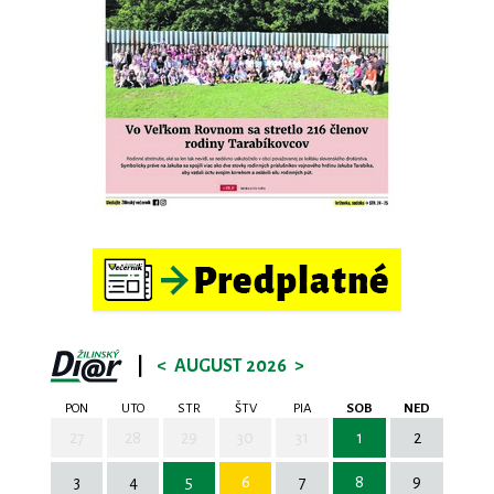
|
<
AUGUST 2026
>
PON
UTO
STR
ŠTV
PIA
SOB
NED
27
28
29
30
31
1
2
3
4
5
6
7
8
9