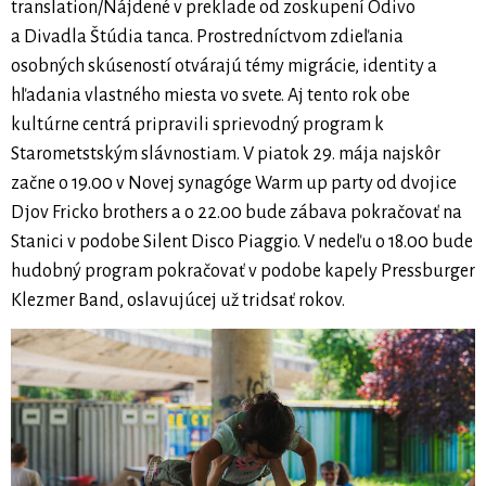
translation/Nájdené v preklade od zoskupení Odivo
a Divadla Štúdia tanca. Prostredníctvom zdieľania
osobných skúseností otvárajú témy migrácie, identity a
hľadania vlastného miesta vo svete. Aj tento rok obe
kultúrne centrá pripravili sprievodný program k
Starometstským slávnostiam. V piatok 29. mája najskôr
začne o 19.00 v Novej synagóge Warm up party od dvojice
Djov Fricko brothers a o 22.00 bude zábava pokračovať na
Stanici v podobe Silent Disco Piaggio. V nedeľu o 18.00 bude
hudobný program pokračovať v podobe kapely Pressburger
Klezmer Band, oslavujúcej už tridsať rokov.