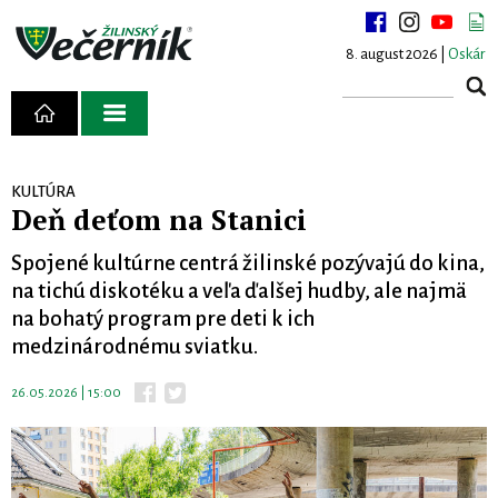
8. august 2026 |
Oskár
KULTÚRA
Deň deťom na Stanici
Spojené kultúrne centrá žilinské pozývajú do kina,
na tichú diskotéku a veľa ďalšej hudby, ale najmä
na bohatý program pre deti k ich
medzinárodnému sviatku.
26.05.2026 | 15:00