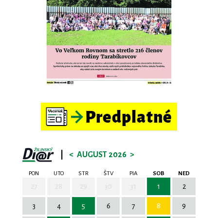
|
<
AUGUST 2026
>
PON
UTO
STR
ŠTV
PIA
SOB
NED
27
28
29
30
31
1
2
3
4
5
6
7
8
9