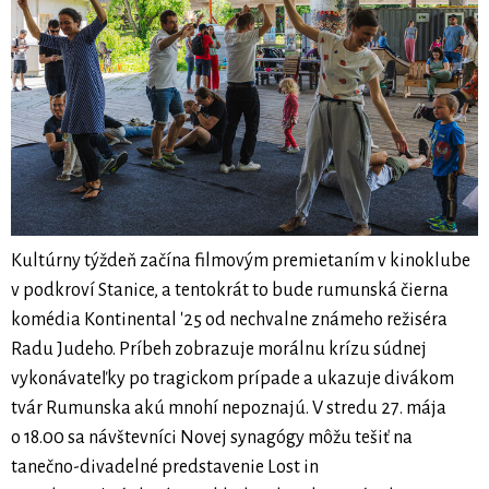
Kultúrny týždeň začína filmovým premietaním v kinoklube
v podkroví Stanice, a tentokrát to bude rumunská čierna
komédia Kontinental '25 od nechvalne známeho režiséra
Radu Judeho. Príbeh zobrazuje morálnu krízu súdnej
vykonávateľky po tragickom prípade a ukazuje divákom
tvár Rumunska akú mnohí nepoznajú. V stredu 27. mája
o 18.00 sa návštevníci Novej synagógy môžu tešiť na
tanečno-divadelné predstavenie Lost in