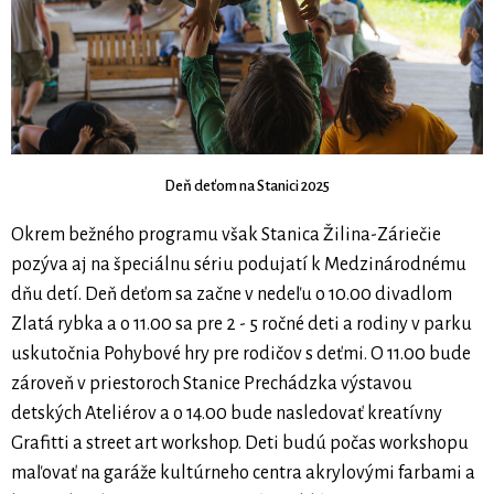
Deň deťom na Stanici 2025
Okrem bežného programu však Stanica Žilina-Záriečie
pozýva aj na špeciálnu sériu podujatí k Medzinárodnému
dňu detí. Deň deťom sa začne v nedeľu o 10.00 divadlom
Zlatá rybka a o 11.00 sa pre 2 - 5 ročné deti a rodiny v parku
uskutočnia Pohybové hry pre rodičov s deťmi. O 11.00 bude
zároveň v priestoroch Stanice Prechádzka výstavou
detských Ateliérov a o 14.00 bude nasledovať kreatívny
Grafitti a street art workshop. Deti budú počas workshopu
maľovať na garáže kultúrneho centra akrylovými farbami a