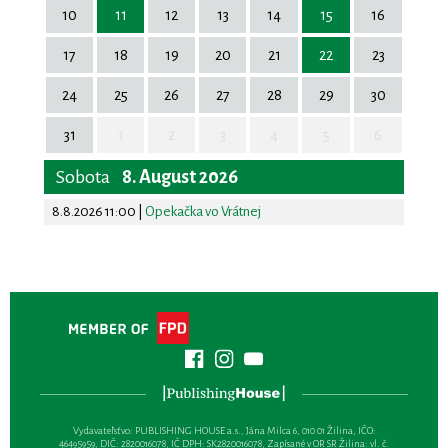
10
11
12
13
14
15
16
17
18
19
20
21
22
23
24
25
26
27
28
29
30
31
1
2
3
4
5
6
Sobota
8. August 2026
8.8.2026 11:00
|
Opekačka vo Vrátnej
Vydavateľsťvo: PUBLISHING HOUSE a.s., Jána Milca 6, 010 01 Žilina, IČO:
46495959, DIČ: 2820016078, IČ DPH: SK2820016078, Zapísané v OR SR Žilina: vl. č.