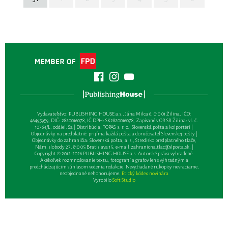
Vydavateľsťvo: PUBLISHING HOUSE a.s., Jána Milca 6, 010 01 Žilina, IČO:
46495959, DIČ: 2820016078, IČ DPH: SK2820016078, Zapísané v OR SR Žilina: vl. č.
10764/L, oddiel: Sa | Distribúcia: TOPAS, s. r. o., Slovenská pošta a kolportéri |
Objednávky na predplatné: prijíma každá pošta a doručovateľ Slovenskej pošty |
Objednávky do zahraničia: Slovenská pošta, a. s., Stredisko predplatného tlače,
Nám. slobody 27, 810 05 Bratislava 15, e-mail:
zahranicna.tlac@slposta.sk
. |
Copyright © 2012-2026 PUBLISHING HOUSE a.s. Autorské práva vyhradené.
Akékoľvek rozmnožovanie textu, fotografií a grafov len s výhradným a
predchádzajúcim súhlasom vedenia redakcie. Nevyžiadané rukopisy nevraciame,
neobjednané nehonorujeme.
Etický kódex novinára
Vyrobilo
Soft Studio