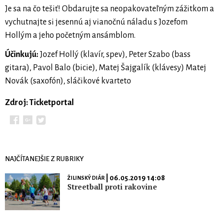
Je sa na čo tešiť! Obdarujte sa neopakovateľným zážitkom a
vychutnajte si jesennú aj vianočnú náladu s Jozefom
Hollým a jeho početným ansámblom.
Účinkujú:
Jozef Hollý (klavír, spev), Peter Szabo (bass
gitara), Pavol Balo (bicie), Matej Šajgalík (klávesy) Matej
Novák (saxofón), sláčikové kvarteto
Zdroj: Ticketportal
NAJČÍTANEJŠIE Z RUBRIKY
| 06.05.2019 14:08
ŽILINSKÝ DIÁR
Streetball proti rakovine