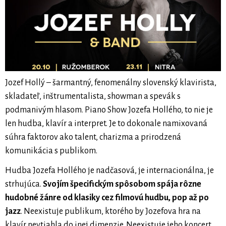
Jozef Hollý – šarmantný, fenomenálny slovenský klavirista,
skladateľ, inštrumentalista, showman a spevák s
podmanivým hlasom. Piano Show Jozefa Hollého, to nie je
len hudba, klavír a interpret. Je to dokonale namixovaná
súhra faktorov ako talent, charizma a prirodzená
komunikácia s publikom.
Hudba Jozefa Hollého je nadčasová, je internacionálna, je
strhujúca.
Svojím špecifickým spôsobom spája rôzne
hudobné žánre od klasiky cez filmovú hudbu, pop až po
jazz
. Neexistuje publikum, ktorého by Jozefova hra na
klavír nevtiahla do inej dimenzie. Neexistuje jeho koncert,