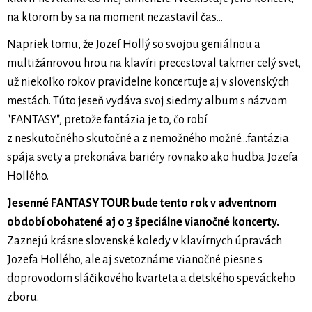
na ktorom by sa na moment nezastavil čas…
Napriek tomu, že Jozef Hollý so svojou geniálnou a
multižánrovou hrou na klavíri precestoval takmer celý svet,
už niekoľko rokov pravidelne koncertuje aj v slovenských
mestách. Túto jeseň vydáva svoj siedmy album s názvom
"FANTASY", pretože fantázia je to, čo robí
z neskutočného skutočné a z nemožného možné...fantázia
spája svety a prekonáva bariéry rovnako ako hudba Jozefa
Hollého.
Jesenné FANTASY TOUR bude tento rok v adventnom
období obohatené aj o 3 špeciálne vianočné koncerty.
Zaznejú krásne slovenské koledy v klavírnych úpravách
Jozefa Hollého, ale aj svetoznáme vianočné piesne s
doprovodom sláčikového kvarteta a detského speváckeho
zboru.