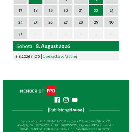
17
18
19
20
21
22
23
24
25
26
27
28
29
30
31
1
2
3
4
5
6
Sobota
8. August 2026
8.8.2026 11:00
|
Opekačka vo Vrátnej
Vydavateľsťvo: PUBLISHING HOUSE a.s., Jána Milca 6, 010 01 Žilina, IČO:
46495959, DIČ: 2820016078, IČ DPH: SK2820016078, Zapísané v OR SR Žilina: vl. č.
10764/L, oddiel: Sa | Distribúcia: TOPAS, s. r. o., Slovenská pošta a kolportéri |