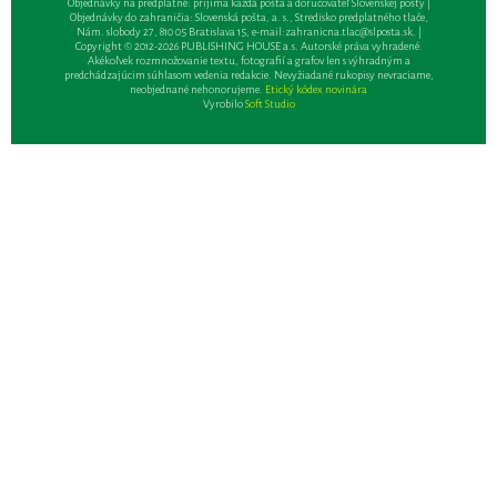
Objednávky na predplatné: prijíma každá pošta a doručovateľ Slovenskej pošty |
Objednávky do zahraničia: Slovenská pošta, a. s., Stredisko predplatného tlače,
Nám. slobody 27, 810 05 Bratislava 15, e-mail:
zahranicna.tlac@slposta.sk
. |
Copyright © 2012-2026 PUBLISHING HOUSE a.s. Autorské práva vyhradené.
Akékoľvek rozmnožovanie textu, fotografií a grafov len s výhradným a
predchádzajúcim súhlasom vedenia redakcie. Nevyžiadané rukopisy nevraciame,
neobjednané nehonorujeme.
Etický kódex novinára
Vyrobilo
Soft Studio