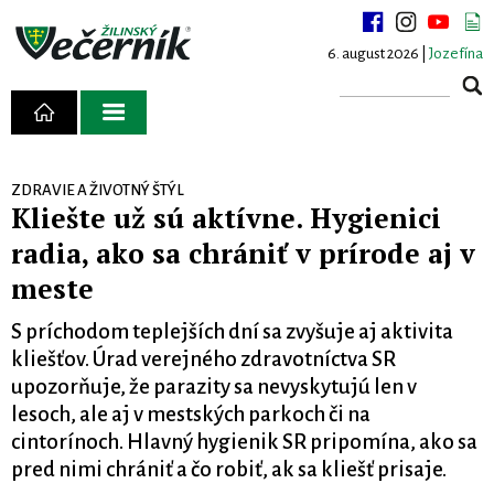
6. august 2026 |
Jozefína
ZDRAVIE A ŽIVOTNÝ ŠTÝL
Kliešte už sú aktívne. Hygienici
radia, ako sa chrániť v prírode aj v
meste
S príchodom teplejších dní sa zvyšuje aj aktivita
kliešťov. Úrad verejného zdravotníctva SR
upozorňuje, že parazity sa nevyskytujú len v
lesoch, ale aj v mestských parkoch či na
cintorínoch. Hlavný hygienik SR pripomína, ako sa
pred nimi chrániť a čo robiť, ak sa kliešť prisaje.