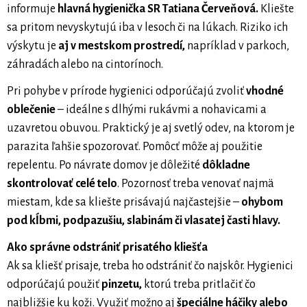
informuje
hlavná hygienička SR Tatiana Červeňová.
Kliešte
sa pritom nevyskytujú iba v lesoch či na lúkach. Riziko ich
výskytu je
aj v mestskom prostredí,
napríklad v parkoch,
záhradách alebo na cintorínoch.
Pri pohybe v prírode hygienici odporúčajú zvoliť
vhodné
oblečenie
– ideálne s dlhými rukávmi a nohavicami a
uzavretou obuvou. Praktický je aj svetlý odev, na ktorom je
parazita ľahšie spozorovať. Pomôcť môže aj použitie
repelentu. Po návrate domov je dôležité
dôkladne
skontrolovať celé telo
. Pozornosť treba venovať najmä
miestam, kde sa kliešte prisávajú najčastejšie –
ohybom
pod kĺbmi, podpazušiu, slabinám či vlasatej časti hlavy.
Ako správne odstrániť prisatého kliešťa
Ak sa kliešť prisaje, treba ho odstrániť čo najskôr. Hygienici
odporúčajú použiť
pinzetu,
ktorú treba pritlačiť čo
najbližšie ku koži. Využiť možno aj
špeciálne háčiky alebo