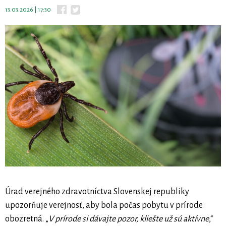
13.03.2026 | 17:30
Úrad verejného zdravotníctva Slovenskej republiky
upozorňuje verejnosť, aby bola počas pobytu v prírode
obozretná. „
V prírode si dávajte pozor, kliešte už sú aktívne
,“