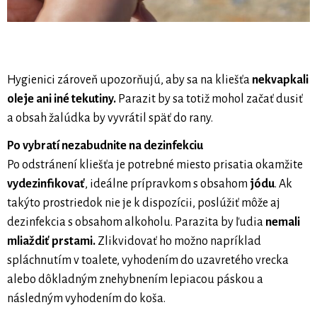
Hygienici zároveň upozorňujú, aby sa na kliešťa
nekvapkali
oleje ani iné tekutiny.
Parazit by sa totiž mohol začať dusiť
a obsah žalúdka by vyvrátil späť do rany.
Po vybratí nezabudnite na dezinfekciu
Po odstránení kliešťa je potrebné miesto prisatia okamžite
vydezinfikovať
, ideálne prípravkom s obsahom
jódu
. Ak
takýto prostriedok nie je k dispozícii, poslúžiť môže aj
dezinfekcia s obsahom alkoholu. Parazita by ľudia
nemali
mliaždiť prstami.
Zlikvidovať ho možno napríklad
spláchnutím v toalete, vyhodením do uzavretého vrecka
alebo dôkladným znehybnením lepiacou páskou a
následným vyhodením do koša.