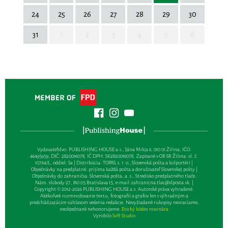
24
25
26
27
28
29
30
31
1
2
3
4
5
6
Vydavateľsťvo: PUBLISHING HOUSE a.s., Jána Milca 6, 010 01 Žilina, IČO:
46495959, DIČ: 2820016078, IČ DPH: SK2820016078, Zapísané v OR SR Žilina: vl. č.
10764/L, oddiel: Sa | Distribúcia: TOPAS, s. r. o., Slovenská pošta a kolportéri |
Objednávky na predplatné: prijíma každá pošta a doručovateľ Slovenskej pošty |
Objednávky do zahraničia: Slovenská pošta, a. s., Stredisko predplatného tlače,
Nám. slobody 27, 810 05 Bratislava 15, e-mail:
zahranicna.tlac@slposta.sk
. |
Copyright © 2012-2026 PUBLISHING HOUSE a.s. Autorské práva vyhradené.
Akékoľvek rozmnožovanie textu, fotografií a grafov len s výhradným a
predchádzajúcim súhlasom vedenia redakcie. Nevyžiadané rukopisy nevraciame,
neobjednané nehonorujeme.
Etický kódex novinára
Vyrobilo
Soft Studio