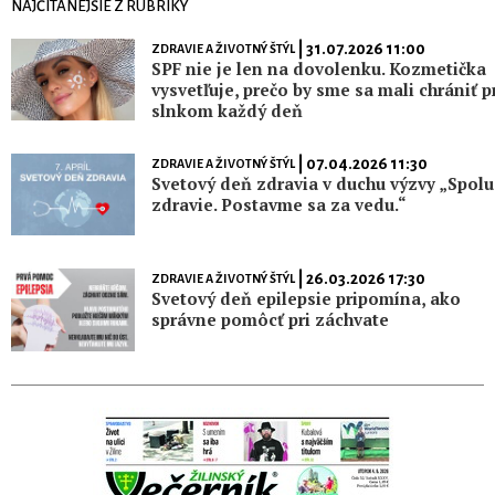
NAJČÍTANEJŠIE Z RUBRIKY
| 31.07.2026 11:00
ZDRAVIE A ŽIVOTNÝ ŠTÝL
SPF nie je len na dovolenku. Kozmetička
vysvetľuje, prečo by sme sa mali chrániť p
slnkom každý deň
| 07.04.2026 11:30
ZDRAVIE A ŽIVOTNÝ ŠTÝL
Svetový deň zdravia v duchu výzvy „Spolu
zdravie. Postavme sa za vedu.“
| 26.03.2026 17:30
ZDRAVIE A ŽIVOTNÝ ŠTÝL
Svetový deň epilepsie pripomína, ako
správne pomôcť pri záchvate