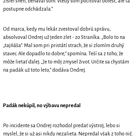
zišiel sneh, behával som. Vtedy som pociťoval bolesť, ale tá
postupne odchádzala.“
Od marca, kedy mu lekár zvestoval dobrú správu,
absolvoval Ondrej už jeden zlet - zo Straníka. „Bolo to na
„tajňáša“. Mal som pri pristátí strach, že si zlomím druhý
stavec. Ale dopadlo to dobre,“ spomína. Teší sa z toho, že
môže lietať ďalej. „Je to môj zmysel život. Určite sa chystám
na padák už toto leto,“ dodáva Ondrej.
Padák nekúpil, no výbavu nepredal
Po incidente sa Ondrej rozhodol predať výstroj, lebo si
myslel, že si už asi nikdy nezalieta. Nepredal však z toho nič.