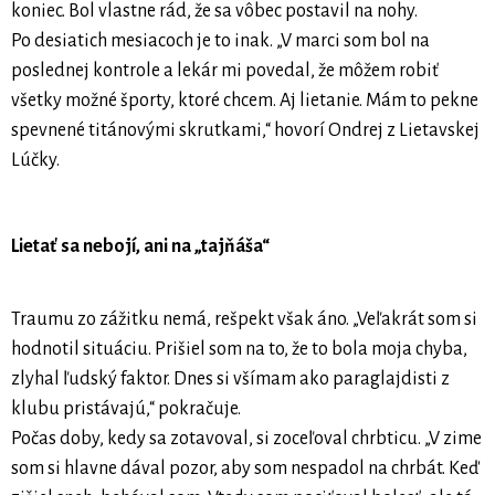
koniec. Bol vlastne rád, že sa vôbec postavil na nohy.
Po desiatich mesiacoch je to inak. „V marci som bol na
poslednej kontrole a lekár mi povedal, že môžem robiť
všetky možné športy, ktoré chcem. Aj lietanie. Mám to pekne
spevnené titánovými skrutkami,“ hovorí Ondrej z Lietavskej
Lúčky.
Lietať sa nebojí, ani na „tajňáša“
Traumu zo zážitku nemá, rešpekt však áno. „Veľakrát som si
hodnotil situáciu. Prišiel som na to, že to bola moja chyba,
zlyhal ľudský faktor. Dnes si všímam ako paraglajdisti z
klubu pristávajú,“ pokračuje.
Počas doby, kedy sa zotavoval, si zoceľoval chrbticu. „V zime
som si hlavne dával pozor, aby som nespadol na chrbát. Keď