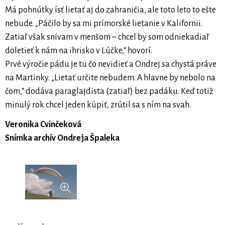
Má pohnútky ísť lietať aj do zahraničia, ale toto leto to ešte
nebude. „Páčilo by sa mi prímorské lietanie v Kalifornii.
Zatiaľ však snívam v menšom – chcel by som odniekadiaľ
doletieť k nám na ihrisko v Lúčke,“ hovorí.
Prvé výročie pádu je tu čo nevidieť a Ondrej sa chystá práve
na Martinky. „Lietať určite nebudem. A hlavne by nebolo na
čom,“ dodáva paraglajdista (zatiaľ) bez padáku. Keď totiž
minulý rok chcel jeden kúpiť, zrútil sa s ním na svah.
Veronika Cvinčeková
Snímka archív Ondreja Špaleka