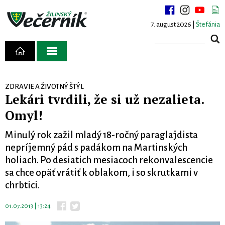
7. august 2026 |
Štefánia
ZDRAVIE A ŽIVOTNÝ ŠTÝL
Lekári tvrdili, že si už nezalieta.
Omyl!
Minulý rok zažil mladý 18-ročný paraglajdista
nepríjemný pád s padákom na Martinských
holiach. Po desiatich mesiacoch rekonvalescencie
sa chce opäť vrátiť k oblakom, i so skrutkami v
chrbtici.
01.07.2013 | 13:24