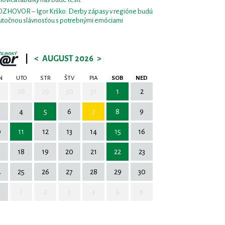
ZHOVOR – Igor Krško: Derby zápasy v regióne budú
utočnou slávnosťou s potrebnými emóciami
|
<
AUGUST 2026
>
N
UTO
STR
ŠTV
PIA
SOB
NED
7
28
29
30
31
1
2
4
5
6
7
8
9
0
11
12
13
14
15
16
7
18
19
20
21
22
23
4
25
26
27
28
29
30
1
2
3
4
5
6