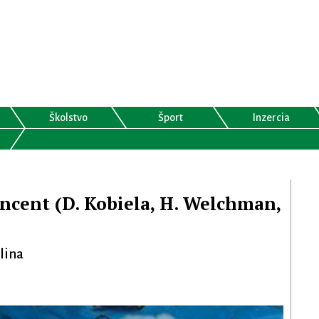
Školstvo
Šport
Inzercia
ncent (D. Kobiela, H. Welchman,
ilina