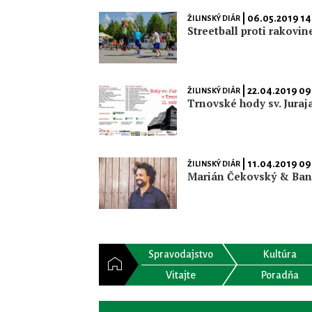
| 06.05.2019 14
ŽILINSKÝ DIÁR
Streetball proti rakovin
| 22.04.2019 09
ŽILINSKÝ DIÁR
Trnovské hody sv. Juraj
| 11.04.2019 09
ŽILINSKÝ DIÁR
Marián Čekovský & Ba
Spravodajstvo
Kultúra
Vitajte
Poradňa