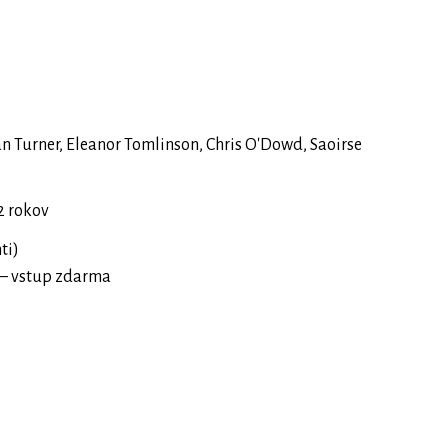
n Turner, Eleanor Tomlinson, Chris O'Dowd, Saoirse
2 rokov
ti)
P – vstup zdarma