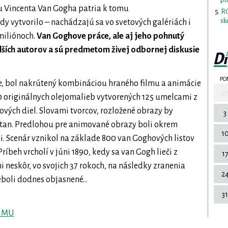
u Vincenta Van Gogha patria k tomu
RO
sk
y vytvorilo – nachádzajú sa vo svetových galériách i
miliónoch.
Van Goghove práce, ale aj jeho pohnutý
alších autorov a sú predmetom živej odbornej diskusie
PO
te, bol nakrútený kombináciou hraného filmu a animácie
2
60 originálnych olejomalieb vytvorených 125 umelcami z
vých diel. Slovami tvorcov, rozložené obrazy by
3
tan. Predlohou pre animované obrazy boli okrem
1
i. Scenár vznikol na základe 800 van Goghových listov
íbeh vrcholí v júni 1890, kedy sa van Gogh lieči z
1
ni neskôr, vo svojich 37 rokoch, na následky zranenia
2
eboli dodnes objasnené...
31
FiMU