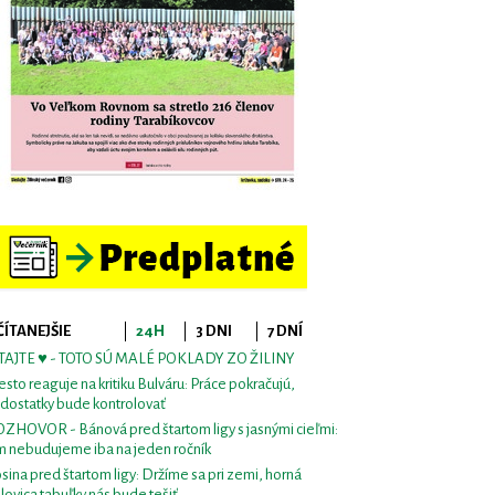
ČÍTANEJŠIE
24H
3 DNI
7 DNÍ
TAJTE ♥ - TOTO SÚ MALÉ POKLADY ZO ŽILINY
sto reaguje na kritiku Bulváru: Práce pokračujú,
dostatky bude kontrolovať
ZHOVOR - Bánová pred štartom ligy s jasnými cieľmi:
m nebudujeme iba na jeden ročník
sina pred štartom ligy: Držíme sa pri zemi, horná
lovica tabuľky nás bude tešiť