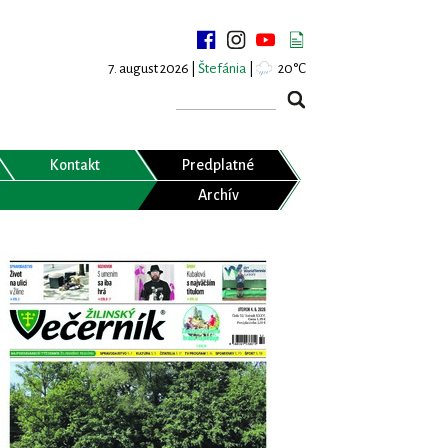
7. august 2026 |
Štefánia
|
20°C
Kontakt
Predplatné
Archív