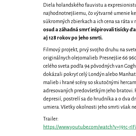
Diela holandského fauvistu a expresionist
najhodnotnejšiemu, čo výtvarné umenie ked
súkromných zbierkach a ich cena sa ráta v 
osud a záhadná smrť inšpirovali tisícky ď
aj 128 rokov po jeho smrti.
Filmový projekt, prvý svojho druhu na sve
originálnych olejomalieb. Presnejšie 66 9
celého sveta podľa 94 pôvodných van Gogho
dokázali pokryť celý Londýn alebo Manhat
malieb i hrané scény so skutočnými hercam
adresovaných predovšetkým jeho bratovi. Pr
depresií, postrelí sa do hrudníka a o dva d
umiera. Všetky okolnosti jeho smrti však n
Trailer:
https://www.youtube.com/watch?v=j91c-rI