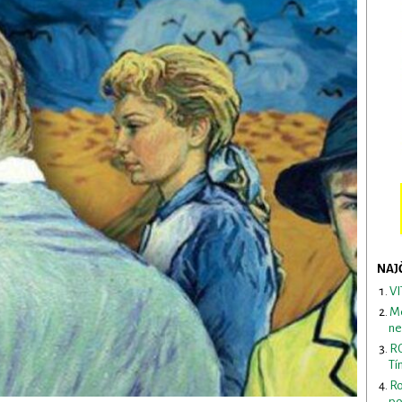
NAJ
VI
Me
ne
RO
Tí
Ro
po