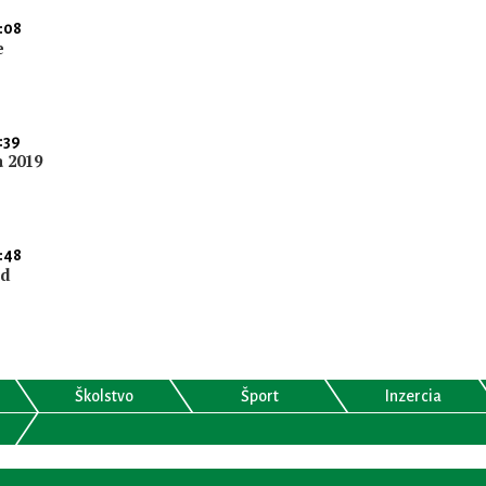
:08
e
:39
a 2019
:48
nd
Školstvo
Šport
Inzercia