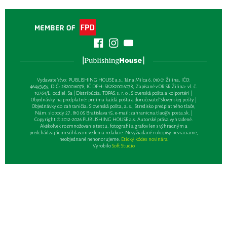
Vydavateľsťvo: PUBLISHING HOUSE a.s., Jána Milca 6, 010 01 Žilina, IČO:
46495959, DIČ: 2820016078, IČ DPH: SK2820016078, Zapísané v OR SR Žilina: vl. č.
10764/L, oddiel: Sa | Distribúcia: TOPAS, s. r. o., Slovenská pošta a kolportéri |
Objednávky na predplatné: prijíma každá pošta a doručovateľ Slovenskej pošty |
Objednávky do zahraničia: Slovenská pošta, a. s., Stredisko predplatného tlače,
Nám. slobody 27, 810 05 Bratislava 15, e-mail:
zahranicna.tlac@slposta.sk
. |
Copyright © 2012-2026 PUBLISHING HOUSE a.s. Autorské práva vyhradené.
Akékoľvek rozmnožovanie textu, fotografií a grafov len s výhradným a
predchádzajúcim súhlasom vedenia redakcie. Nevyžiadané rukopisy nevraciame,
neobjednané nehonorujeme.
Etický kódex novinára
Vyrobilo
Soft Studio