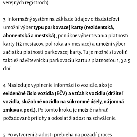
verejných registroch).
3. Informačný systém na základe údajov o žiadateľovi
umožní výber
typu parkovacej karty (rezidentská,
abonentská a mestská)
, ponúkne výber trvania platnosti
karty (12 mesiacov, pol roka a 3 mesiace) a umožní výber
začiatku platnosti parkovacej karty. Tu je možné si zvoliť
taktiež návštevnícku parkovaciu kartu s platnosťou 1, 3 a 5
dní.
4. Nasleduje vyplnenie informácií o vozidle, ako je
evidenčné číslo vozidla (EČV) a vzťah k vozidlu (držiteľ
vozidla, služobné vozidlo na súkromné účely, nájomná
zmluva a pod.).
Po tomto kroku je možné nahrať
požadované prílohy a odoslať žiadosť na schválenie.
5. Po vytvorení žiadosti prebieha na pozadí proces