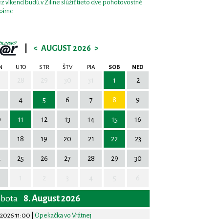
z víkend budú v Žiline slúžiť tieto dve pohotovostné
kárne
|
<
AUGUST 2026
>
N
UTO
STR
ŠTV
PIA
SOB
NED
7
28
29
30
31
1
2
4
5
6
7
8
9
0
11
12
13
14
15
16
7
18
19
20
21
22
23
4
25
26
27
28
29
30
1
2
3
4
5
6
obota
8. August 2026
.2026 11:00
|
Opekačka vo Vrátnej