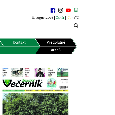
8. august 2026 |
Oskár
|
12°C
Kontakt
Predplatné
Archív