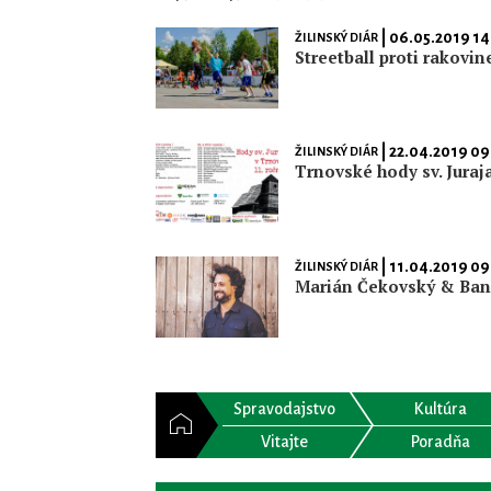
| 06.05.2019 14
ŽILINSKÝ DIÁR
Streetball proti rakovin
| 22.04.2019 09
ŽILINSKÝ DIÁR
Trnovské hody sv. Juraj
| 11.04.2019 09
ŽILINSKÝ DIÁR
Marián Čekovský & Ba
Spravodajstvo
Kultúra
Vitajte
Poradňa