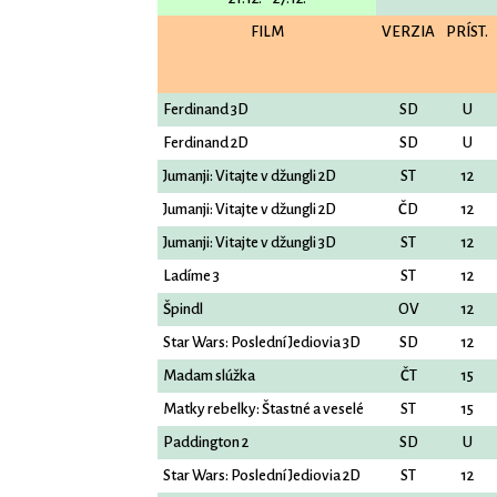
FILM
VERZIA
PRÍST.
Ferdinand 3D
SD
U
Ferdinand 2D
SD
U
Jumanji: Vitajte v džungli 2D
ST
12
Jumanji: Vitajte v džungli 2D
ČD
12
Jumanji: Vitajte v džungli 3D
ST
12
Ladíme 3
ST
12
Špindl
OV
12
Star Wars: Poslední Jediovia 3D
SD
12
Madam slúžka
ČT
15
Matky rebelky: Štastné a veselé
ST
15
Paddington 2
SD
U
Star Wars: Poslední Jediovia 2D
ST
12