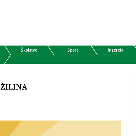
Školstvo
Šport
Inzercia
 ŽILINA