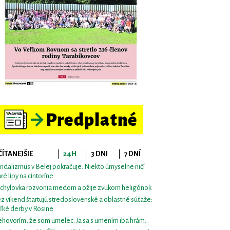
ČÍTANEJŠIE
24H
3 DNI
7 DNÍ
ndalizmus v Belej pokračuje. Niekto úmyselne ničí
aré lipy na cintoríne
chylovka rozvonia medom a ožije zvukom heligónok
z víkend štartujú stredoslovenské a oblastné súťaže:
ľké derby v Rosine
hovorím, že som umelec. Ja sa s umením iba hrám.