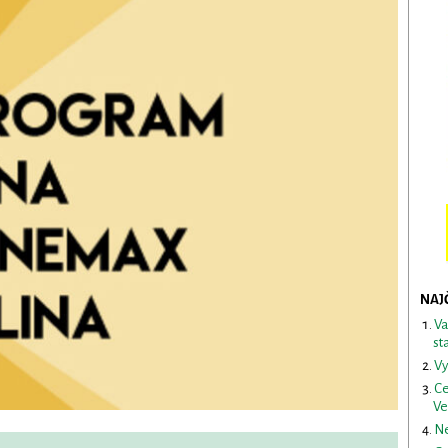
NAJ
Va
st
Vy
Ce
Ve
Ne