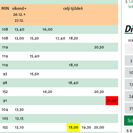
Ce
le
MIN
víkend +
celý týždeň
26.12. +
27.12.
108
13,40
16,00
108
13,00
15,20
17,40
18,20
PO
119
20,50
2
119
15,40
3
119
18,10
1
93
15,50
98
18,40
1
152
16,20
20,30
2
91
21,00
31
104
13,30
103
13,15
S
152
13,10
18,00
19,30
20,00
8.8