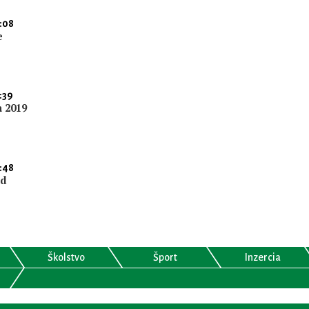
:08
e
:39
a 2019
:48
nd
Školstvo
Šport
Inzercia