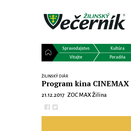
Spravodajstvo
Kultúra
Vitajte
Poradňa
ŽILINSKÝ DIÁR
Program kina CINEMAX
21.12.2017 ZOC MAX Žilina