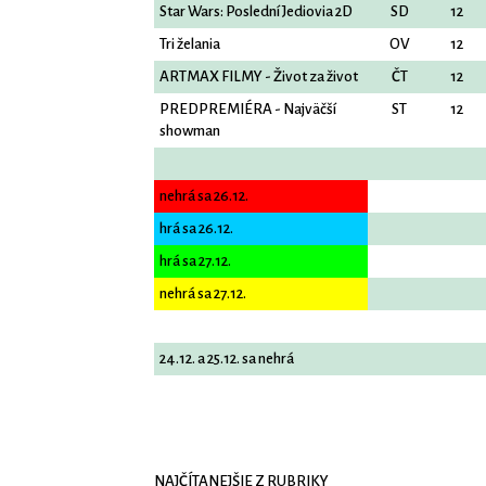
Star Wars: Poslední Jediovia 2D
SD
12
Tri želania
OV
12
ARTMAX FILMY - Život za život
ČT
12
PREDPREMIÉRA - Najväčší
ST
12
showman
nehrá sa 26.12.
hrá sa 26.12.
hrá sa 27.12.
nehrá sa 27.12.
24.12. a 25.12. sa nehrá
NAJČÍTANEJŠIE Z RUBRIKY