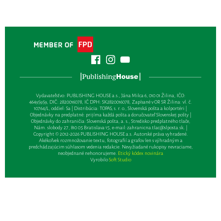
Vydavateľsťvo: PUBLISHING HOUSE a.s., Jána Milca 6, 010 01 Žilina, IČO:
46495959, DIČ: 2820016078, IČ DPH: SK2820016078, Zapísané v OR SR Žilina: vl. č.
10764/L, oddiel: Sa | Distribúcia: TOPAS, s. r. o., Slovenská pošta a kolportéri |
Objednávky na predplatné: prijíma každá pošta a doručovateľ Slovenskej pošty |
Objednávky do zahraničia: Slovenská pošta, a. s., Stredisko predplatného tlače,
Nám. slobody 27, 810 05 Bratislava 15, e-mail:
zahranicna.tlac@slposta.sk
. |
Copyright © 2012-2026 PUBLISHING HOUSE a.s. Autorské práva vyhradené.
Akékoľvek rozmnožovanie textu, fotografií a grafov len s výhradným a
predchádzajúcim súhlasom vedenia redakcie. Nevyžiadané rukopisy nevraciame,
neobjednané nehonorujeme.
Etický kódex novinára
Vyrobilo
Soft Studio