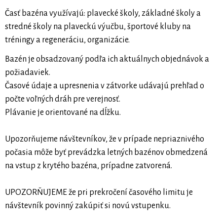
Časť bazéna využívajú: plavecké školy, základné školy a
stredné školy na plaveckú výučbu, športové kluby na
tréningy a regeneráciu, organizácie.
Bazén je obsadzovaný podľa ich aktuálnych objednávok a
požiadaviek.
Časové údaje a upresnenia v zátvorke udávajú prehľad o
počte voľných dráh pre verejnosť.
Plávanie je orientované na dĺžku.
Upozorňujeme návštevníkov, že v prípade nepriaznivého
počasia môže byť prevádzka letných bazénov obmedzená
na vstup z krytého bazéna, prípadne zatvorená.
UPOZORŇUJEME že pri prekročení časového limitu je
návštevník povinný zakúpiť si novú vstupenku.