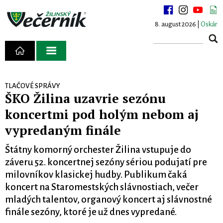
8. august 2026 |
Oskár
TLAČOVÉ SPRÁVY
ŠKO Žilina uzavrie sezónu
koncertmi pod holým nebom aj
vypredaným finále
Štátny komorný orchester Žilina vstupuje do
záveru 52. koncertnej sezóny sériou podujatí pre
milovníkov klasickej hudby. Publikum čaká
koncert na Staromestských slávnostiach, večer
mladých talentov, organový koncert aj slávnostné
finále sezóny, ktoré je už dnes vypredané.