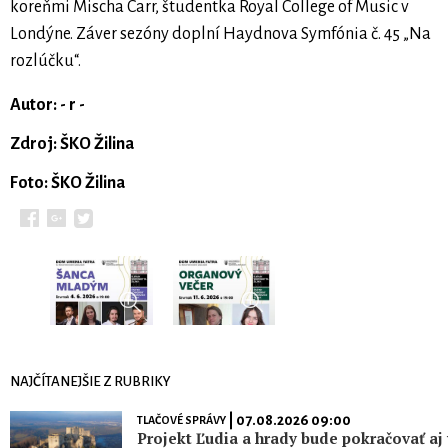
koreňmi Mischa Carr, študentka Royal College of Music v
Londýne. Záver sezóny doplní Haydnova Symfónia č. 45 „Na
rozlúčku“.
Autor: - r -
Zdroj: ŠKO Žilina
Foto: ŠKO Žilina
NAJČÍTANEJŠIE Z RUBRIKY
| 07.08.2026 09:00
TLAČOVÉ SPRÁVY
Projekt Ľudia a hrady bude pokračovať aj 