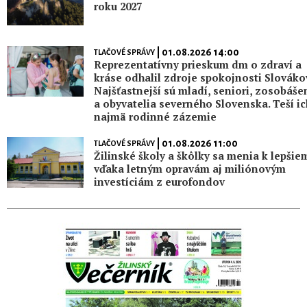
roku 2027
| 01.08.2026 14:00
TLAČOVÉ SPRÁVY
Reprezentatívny prieskum dm o zdraví a
kráse odhalil zdroje spokojnosti Slováko
Najšťastnejší sú mladí, seniori, zosobáše
a obyvatelia severného Slovenska. Teší ic
najmä rodinné zázemie
| 01.08.2026 11:00
TLAČOVÉ SPRÁVY
Žilinské školy a škôlky sa menia k lepšie
vďaka letným opravám aj miliónovým
investíciám z eurofondov