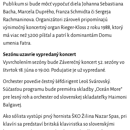
Publikum si bude môcť vypočuť diela Johanna Sebastiana
Bacha, Marcela Duprého, Franza Schmidta či Sergeja
Rachmaninova. Organizátori zároveň pripomínajú
výnimočný koncertný organ Rieger-Kloss z roku 1988, ktorý
má viac než 3200 píšťal a patrí k dominantám Domu
umenia Fatra.
Sezónu uzavrie vypredaný koncert
Vyvrcholením sezóny bude Záverečný koncert 52. sezóny vo
štvrtok 18. júna o 19.00. Podujatie je už vypredané.
Orchester povedie čestný šéfdirigent Leoš Svárovský.
Súčasťou programu bude premiéra skladby „Oceán More“
pre lesný roh a orchester od slovenskej skladateľky Haimoni
Balgavej.
Ako sólista vystúpi prvý hornista ŠKO Žilina Nazar Spas, pri
klavíri sa predstaví britská klaviristka so slovenskými