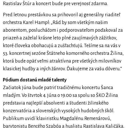
Rastislav Štúr a koncert bude pre verejnosť zdarma.
Pred letnou prestávkou sa prihovoril aj generálny riaditeľ
orchestra Karel Hampl: „Rád by som všetkým našim
abonentom, poslucháčom i podporovateľom poďakoval za
priazeň a zaželal krásne leto plné zaujímavých zážitkov,
ktoré človeka obohacujú a zušľachťujú. Tešíme sa na vás v
53. koncertnej sezóne Štátneho komorného orchestra Žilina,
ktorá bude opäť veľmi atraktívna pre všetkých milovníkov
klasickej hudby a iných žánrov. Ďakujeme za vašu dôveru.“
Pódium dostanú mladé talenty
Začiatok júna bude patriť tradičnému koncertu Šanca
mladým. Vo štvrtok 4. júna o 19.00 sa spolu so ŠKO Žilina
predstavia najlepší absolventi a študenti žilinského
konzervatória a slovenských vysokých hudobných škôl.
Publikum uvidí klaviristku Magdalénu Remenárovú,
barytonistu Bencého Szabóa a huslistu Rastislava Kaličáka.