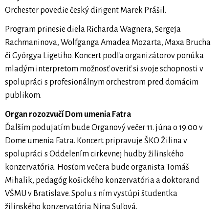
Orchester povedie český dirigent Marek Prášil.
Program prinesie diela Richarda Wagnera, Sergeja
Rachmaninova, Wolfganga Amadea Mozarta, Maxa Brucha
či Györgya Ligetiho. Koncert podľa organizátorov ponúka
mladým interpretom možnosť overiť si svoje schopnosti v
spolupráci s profesionálnym orchestrom pred domácim
publikom.
Organ rozozvučí Dom umenia Fatra
Ďalším podujatím bude Organový večer 11. júna o 19.00 v
Dome umenia Fatra. Koncert pripravuje ŠKO Žilina v
spolupráci s Oddelením cirkevnej hudby žilinského
konzervatória. Hosťom večera bude organista Tomáš
Mihalik, pedagóg košického konzervatória a doktorand
VŠMU v Bratislave. Spolu s ním vystúpi študentka
žilinského konzervatória Nina Suľová.