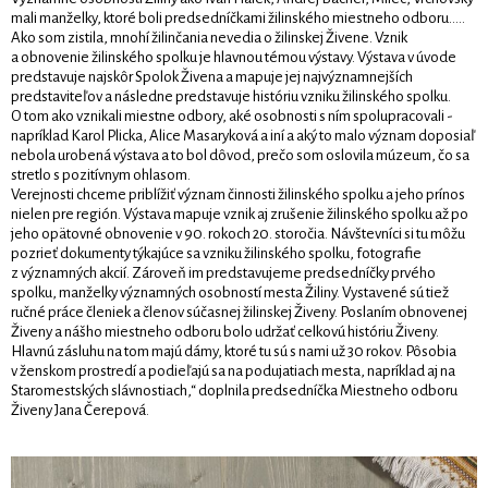
mali manželky, ktoré boli predsedníčkami žilinského miestneho odboru.....
Ako som zistila, mnohí žilinčania nevedia o žilinskej Živene. Vznik
a obnovenie žilinského spolku je hlavnou témou výstavy. Výstava v úvode
predstavuje najskôr Spolok Živena a mapuje jej najvýznamnejších
predstaviteľov a následne predstavuje históriu vzniku žilinského spolku.
O tom ako vznikali miestne odbory, aké osobnosti s ním spolupracovali -
napríklad Karol Plicka, Alice Masaryková a iní a aký to malo význam doposiaľ
nebola urobená výstava a to bol dôvod, prečo som oslovila múzeum, čo sa
stretlo s pozitívnym ohlasom.
Verejnosti chceme priblížiť význam činnosti žilinského spolku a jeho prínos
nielen pre región. Výstava mapuje vznik aj zrušenie žilinského spolku až po
jeho opätovné obnovenie v 90. rokoch 20. storočia. Návštevníci si tu môžu
pozrieť dokumenty týkajúce sa vzniku žilinského spolku, fotografie
z významných akcií. Zároveň im predstavujeme predsedníčky prvého
spolku, manželky významných osobností mesta Žiliny. Vystavené sú tiež
ručné práce členiek a členov súčasnej žilinskej Živeny. Poslaním obnovenej
Živeny a nášho miestneho odboru bolo udržať celkovú históriu Živeny.
Hlavnú zásluhu na tom majú dámy, ktoré tu sú s nami už 30 rokov. Pôsobia
v ženskom prostredí a podieľajú sa na podujatiach mesta, napríklad aj na
Staromestských slávnostiach,“ doplnila predsedníčka Miestneho odboru
Živeny Jana Čerepová.