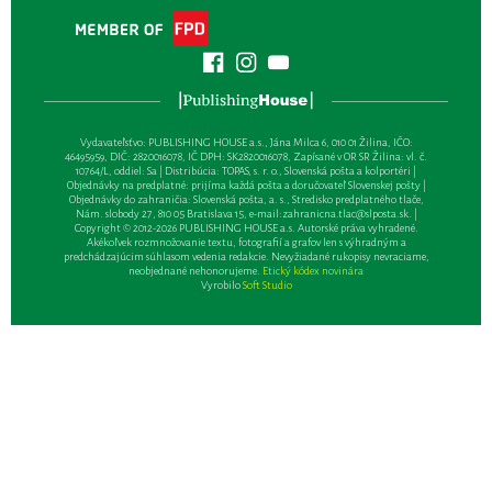
Vydavateľsťvo: PUBLISHING HOUSE a.s., Jána Milca 6, 010 01 Žilina, IČO:
46495959, DIČ: 2820016078, IČ DPH: SK2820016078, Zapísané v OR SR Žilina: vl. č.
10764/L, oddiel: Sa | Distribúcia: TOPAS, s. r. o., Slovenská pošta a kolportéri |
Objednávky na predplatné: prijíma každá pošta a doručovateľ Slovenskej pošty |
Objednávky do zahraničia: Slovenská pošta, a. s., Stredisko predplatného tlače,
Nám. slobody 27, 810 05 Bratislava 15, e-mail:
zahranicna.tlac@slposta.sk
. |
Copyright © 2012-2026 PUBLISHING HOUSE a.s. Autorské práva vyhradené.
Akékoľvek rozmnožovanie textu, fotografií a grafov len s výhradným a
predchádzajúcim súhlasom vedenia redakcie. Nevyžiadané rukopisy nevraciame,
neobjednané nehonorujeme.
Etický kódex novinára
Vyrobilo
Soft Studio