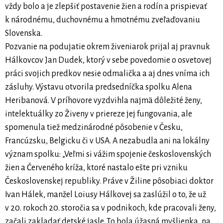
vždy bolo a je zlepšiť postavenie žien a rodín a prispievať
k národnému, duchovnému a hmotnému zveľaďovaniu
Slovenska.
Pozvanie na podujatie okrem živeniarok prijal aj pravnuk
Hálkovcov Jan Dudek, ktorý v sebe povedomie o osvetovej
práci svojich predkov nesie odmalička a aj dnes vníma ich
zásluhy. Výstavu otvorila predsedníčka spolku Alena
Heribanová. V príhovore vyzdvihla najmä dôležité ženy,
intelektuálky zo Živeny v priereze jej fungovania, ale
spomenula tiež medzinárodné pôsobenie v Česku,
Francúzsku, Belgicku či v USA. A nezabudla ani na lokálny
význam spolku: „Veľmi si vážim spojenie československých
žien a Červeného kríža, ktoré nastalo ešte pri vzniku
Československej republiky. Práve v Žiline pôsobiaci doktor
Ivan Hálek, manžel Loiusy Hálkovej sa zaslúžil o to, že už
v 20. rokoch 20. storočia sa v podnikoch, kde pracovali ženy,
začali zakladať detské jasle. To bola úžasná myšlienka, na