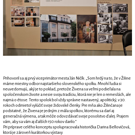
Prihovoril sa aj prvý viceprimátor mesta Ján Ničík: „Som hrdý na to, že v Žiline
máme miestny odbor najstaršieho slovenského spolku. Mnohí ľudia si
neuvedomujú, aký je to poklad, pretože Živena sa veľmi podieľala na
spoločenskom živote a nesie svoju tradíciu, ktorá nie je len o remeslách, ale
najmä o étose. Tento spolok bol vždy správne nastavený, apolitický, v 30.
rokoch odmietol vylúčiť svoje židovské členky. Pre mňa ako Žilinčana je
podstatné, že Živena je jedným z mála spolkov, ktorému sa darí aj
generačná výmena, a tak môže odovzdávať svoje posolstvo ďalej. Prajem
vám, aby sa vám aj ďalších 150 rokov darilo.“
Pri príprave celého konceptu spolupracovala historička Darina Bellovičová,
ktorá je zároveň kurátorkou výstavy.