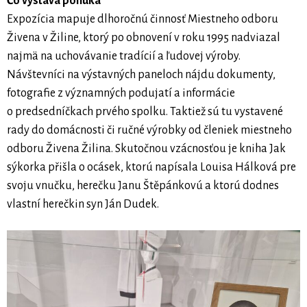
Čo výstava ponúka
Expozícia mapuje dlhoročnú činnosť Miestneho odboru
Živena v Žiline, ktorý po obnovení v roku 1995 nadviazal
najmä na uchovávanie tradícií a ľudovej výroby.
Návštevníci na výstavných paneloch nájdu dokumenty,
fotografie z významných podujatí a informácie
o predsedníčkach prvého spolku. Taktiež sú tu vystavené
rady do domácnosti či ručné výrobky od členiek miestneho
odboru Živena Žilina. Skutočnou vzácnosťou je kniha Jak
sýkorka přišla o ocásek, ktorú napísala Louisa Hálková pre
svoju vnučku, herečku Janu Štěpánkovú a ktorú dodnes
vlastní herečkin syn Ján Dudek.