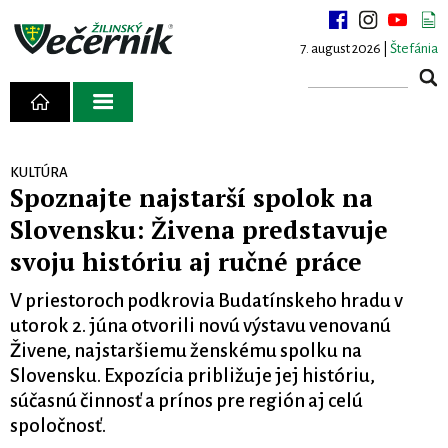
7. august 2026 |
Štefánia
KULTÚRA
Spoznajte najstarší spolok na
Slovensku: Živena predstavuje
svoju históriu aj ručné práce
V priestoroch podkrovia Budatínskeho hradu v
utorok 2. júna otvorili novú výstavu venovanú
Živene, najstaršiemu ženskému spolku na
Slovensku. Expozícia približuje jej históriu,
súčasnú činnosť a prínos pre región aj celú
spoločnosť.