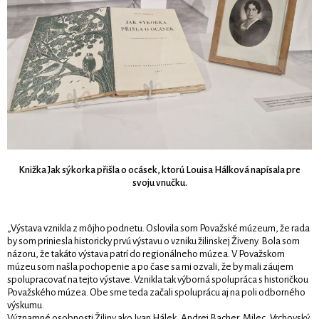
Knižka Jak sýkorka přišla o ocásek, ktorú Louisa Hálková napísala pre
svoju vnučku.
„Výstava vznikla z môjho podnetu. Oslovila som Považské múzeum, že rada
by som priniesla historicky prvú výstavu o vzniku žilinskej Živeny. Bola som
názoru, že takáto výstava patrí do regionálneho múzea. V Považskom
múzeu som našla pochopenie a po čase sa mi ozvali, že by mali záujem
spolupracovať na tejto výstave. Vznikla tak výborná spolupráca s historičkou
Považského múzea. Obe sme teda začali spoluprácu aj na poli odborného
výskumu.
Významné osobnosti Žiliny ako Ivan Hálek, Andrej Bacher, Milec, Vrchovský