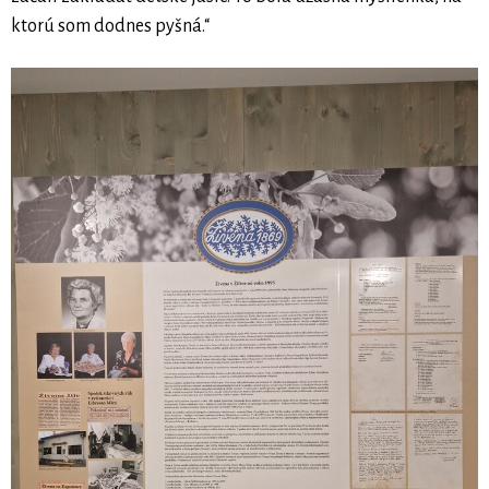
ktorú som dodnes pyšná.“