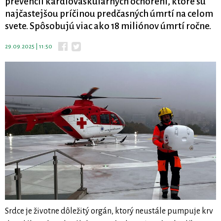
prevencii kardiovaskulárnych ochorení, ktoré sú
najčastejšou príčinou predčasných úmrtí na celom
svete. Spôsobujú viac ako 18 miliónov úmrtí ročne.
29.09.2025 | 11:50
Srdce je životne dôležitý orgán, ktorý neustále pumpuje krv