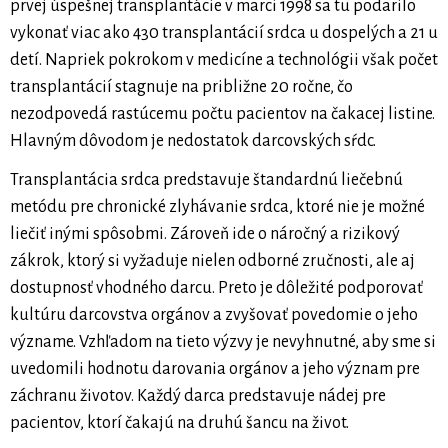
prvej úspešnej transplantácie v marci 1998 sa tu podarilo
vykonať viac ako 430 transplantácií srdca u dospelých a 21 u
detí. Napriek pokrokom v medicíne a technológii však počet
transplantácií stagnuje na približne 20 ročne, čo
nezodpovedá rastúcemu počtu pacientov na čakacej listine.
Hlavným dôvodom je nedostatok darcovských sŕdc.
Transplantácia srdca predstavuje štandardnú liečebnú
metódu pre chronické zlyhávanie srdca, ktoré nie je možné
liečiť inými spôsobmi. Zároveň ide o náročný a rizikový
zákrok, ktorý si vyžaduje nielen odborné zručnosti, ale aj
dostupnosť vhodného darcu. Preto je dôležité podporovať
kultúru darcovstva orgánov a zvyšovať povedomie o jeho
význame. Vzhľadom na tieto výzvy je nevyhnutné, aby sme si
uvedomili hodnotu darovania orgánov a jeho význam pre
záchranu životov. Každý darca predstavuje nádej pre
pacientov, ktorí čakajú na druhú šancu na život.