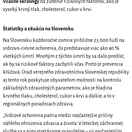
Včasné skríningy
na zistenie rizikových faktorov, ako je
vysoký krvný tlak, cholesterol, cukor v krvi.
Štatistiky a situácia na Slovensku
Na Slovensku každoročne zomrie približne 25 000 ľudí na
srdcovo-cievne ochorenia, čo predstavuje viac ako 40 %
všetkých úmrtí. Mnohým z týchto úmrtí by sa dalo predísť,
ak by sa rizikové faktory zachytili včas. Preto je prevencia
kľúčová. Úrad verejného zdravotníctva Slovenskej republiky
aj tento rok poskytuje obyvateľom možnosti na kontrolu
základných zdravotných parametrov, ako je hladina
krvného tlaku, cholesterol, cukor v krvi a ďalšie, a to v
regionálnych poradniach zdravia.
„Srdcové ochorenia patria medzi najčastejšie príčiny
náhleho ohrozenia zdravia a života. V leteckej záchrannej
službe sa s nimi stretávame pravidelne – sú najčastejším