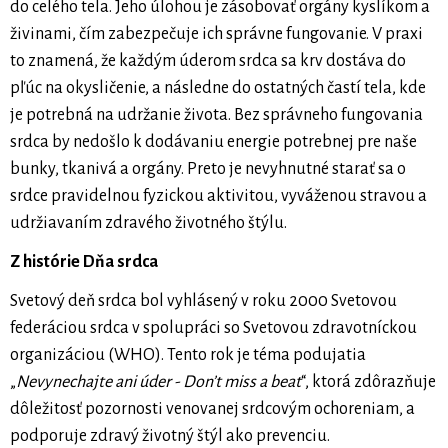
do celého tela. Jeho úlohou je zásobovať orgány kyslíkom a
živinami, čím zabezpečuje ich správne fungovanie. V praxi
to znamená, že každým úderom srdca sa krv dostáva do
pľúc na okysličenie, a následne do ostatných častí tela, kde
je potrebná na udržanie života. Bez správneho fungovania
srdca by nedošlo k dodávaniu energie potrebnej pre naše
bunky, tkanivá a orgány. Preto je nevyhnutné starať sa o
srdce pravidelnou fyzickou aktivitou, vyváženou stravou a
udržiavaním zdravého životného štýlu.
Z histórie Dňa srdca
Svetový deň srdca bol vyhlásený v roku 2000 Svetovou
federáciou srdca v spolupráci so Svetovou zdravotníckou
organizáciou (WHO). Tento rok je téma podujatia
„
Nevynechajte ani úder - Don’t miss a beat
“, ktorá zdôrazňuje
dôležitosť pozornosti venovanej srdcovým ochoreniam, a
podporuje zdravý životný štýl ako prevenciu.