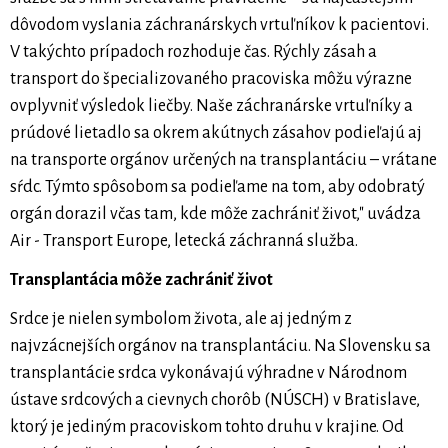
dôvodom vyslania záchranárskych vrtuľníkov k pacientovi.
V takýchto prípadoch rozhoduje čas. Rýchly zásah a
transport do špecializovaného pracoviska môžu výrazne
ovplyvniť výsledok liečby. Naše záchranárske vrtuľníky a
prúdové lietadlo sa okrem akútnych zásahov podieľajú aj
na transporte orgánov určených na transplantáciu – vrátane
sŕdc. Týmto spôsobom sa podieľame na tom, aby odobratý
orgán dorazil včas tam, kde môže zachrániť život," uvádza
Air - Transport Europe, letecká záchranná služba.
Transplantácia môže zachrániť život
Srdce je nielen symbolom života, ale aj jedným z
najvzácnejších orgánov na transplantáciu. Na Slovensku sa
transplantácie srdca vykonávajú výhradne v Národnom
ústave srdcových a cievnych chorôb (NÚSCH) v Bratislave,
ktorý je jediným pracoviskom tohto druhu v krajine. Od