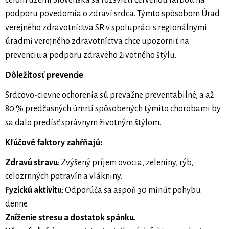
celom území Slovenska sa rozsvieti červenou farbou na
podporu povedomia o zdraví srdca. Týmto spôsobom Úrad
verejného zdravotníctva SR v spolupráci s regionálnymi
úradmi verejného zdravotníctva chce upozorniť na
prevenciu a podporu zdravého životného štýlu.
Dôležitosť prevencie
Srdcovo-cievne ochorenia sú prevažne preventabilné, a až
80 % predčasných úmrtí spôsobených týmito chorobami by
sa dalo predísť správnym životným štýlom.
Kľúčové faktory zahŕňajú:
Zdravú stravu
: Zvýšený príjem ovocia, zeleniny, rýb,
celozrnných potravín a vlákniny.
Fyzickú aktivitu
: Odporúča sa aspoň 30 minút pohybu
denne.
Zníženie stresu a dostatok spánku
.