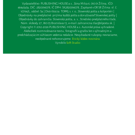
Vydavateľsťvo: PUBLISHING HOUSE a.s., Jána Milca 6, 010 01 Žilina, IČO:
46495959, DIČ: 2820016078, IČ DPH: SK2820016078, Zapísané v OR SR Žilina: vl. č.
10764/L, oddiel: Sa | Distribúcia: TOPAS, s. r. o., Slovenská pošta a kolportéri |
Objednávky na predplatné: prijíma každá pošta a doručovateľ Slovenskej pošty |
Objednávky do zahraničia: Slovenská pošta, a. s., Stredisko predplatného tlače,
Nám. slobody 27, 810 05 Bratislava 15, e-mail:
zahranicna.tlac@slposta.sk
. |
Copyright © 2012-2026 PUBLISHING HOUSE a.s. Autorské práva vyhradené.
Akékoľvek rozmnožovanie textu, fotografií a grafov len s výhradným a
predchádzajúcim súhlasom vedenia redakcie. Nevyžiadané rukopisy nevraciame,
neobjednané nehonorujeme.
Etický kódex novinára
Vyrobilo
Soft Studio