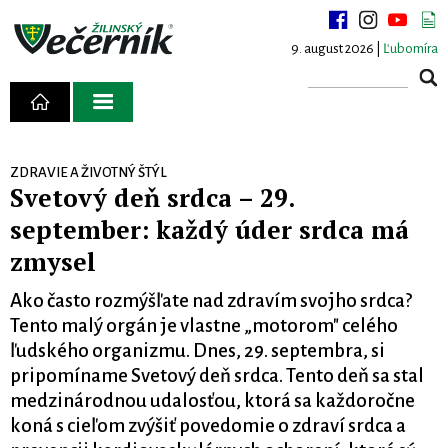
9. august 2026 |
Ľubomíra
ZDRAVIE A ŽIVOTNÝ ŠTÝL
Svetový deň srdca – 29.
september: každý úder srdca má
zmysel
Ako často rozmýšľate nad zdravím svojho srdca?
Tento malý orgán je vlastne „motorom" celého
ľudského organizmu. Dnes, 29. septembra, si
pripomíname Svetový deň srdca. Tento deň sa stal
medzinárodnou udalosťou, ktorá sa každoročne
koná s cieľom zvýšiť povedomie o zdraví srdca a