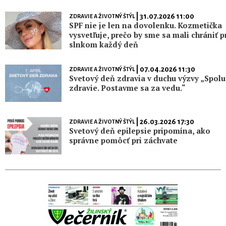
| 31.07.2026 11:00
ZDRAVIE A ŽIVOTNÝ ŠTÝL
SPF nie je len na dovolenku. Kozmetička
vysvetľuje, prečo by sme sa mali chrániť p
slnkom každý deň
| 07.04.2026 11:30
ZDRAVIE A ŽIVOTNÝ ŠTÝL
Svetový deň zdravia v duchu výzvy „Spolu
zdravie. Postavme sa za vedu.“
| 26.03.2026 17:30
ZDRAVIE A ŽIVOTNÝ ŠTÝL
Svetový deň epilepsie pripomína, ako
správne pomôcť pri záchvate