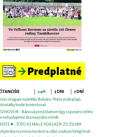
ČÍTANEJŠIE
24H
3 DNI
7 DNÍ
sto reaguje na kritiku Bulváru: Práce pokračujú,
dostatky bude kontrolovať
ZHOVOR - Bánová pred štartom ligy s jasnými cieľmi:
m nebudujeme iba na jeden ročník
TAJTE ♥ - TOTO SÚ MALÉ POKLADY ZO ŽILINY
chylovka rozvonia medom a ožije zvukom heligónok