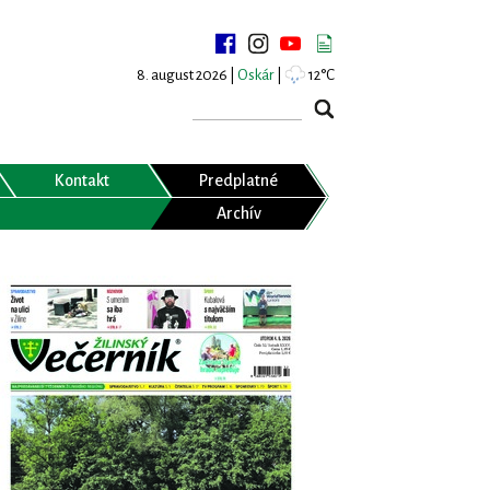
8. august 2026 |
Oskár
|
12°C
Kontakt
Predplatné
Archív