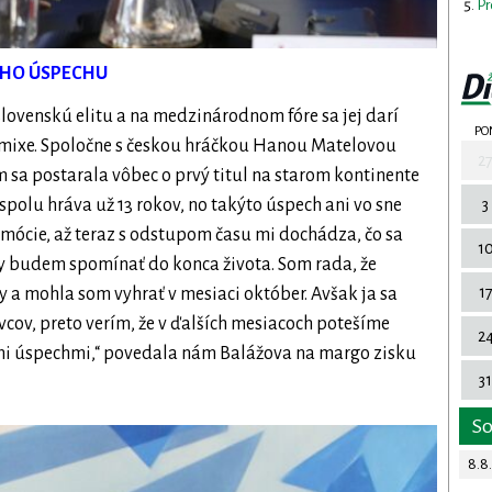
Pr
ÉHO ÚSPECHU
lovenskú elitu a na medzinárodnom fóre sa jej darí
PO
j v mixe. Spoločne s českou hráčkou Hanou Matelovou
2
m sa postarala vôbec o prvý titul na starom kontinente
3
spolu hráva už 13 rokov, no takýto úspech ani vo sne
 emócie, až teraz s odstupom času mi dochádza, čo sa
1
 budem spomínať do konca života. Som rada, že
1
y a mohla som vyhrať v mesiaci október. Avšak ja sa
vcov, preto verím, že v ďalších mesiacoch potešíme
2
mi úspechmi,“ povedala nám Balážova na margo zisku
31
S
8.8