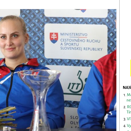
NAJ
Me
ne
RO
Tí
VI
Vy