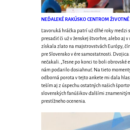
NEĎALEKÉ RAKÚSKO CENTROM ŽIVOTN
Ľavoruká hráčka patrí už dlhé roky medzi s
presadiť či už v ženskej štvorhre, alebo a
získala zlato na majstrovstvách Európy, čí
pre Slovensko v ére samostatnosti. Dvojica 
nečakali. „Tesne po konci to boli obrovské
nám podarilo dosiahnuť. Na tieto momenty
odborná porota v tejto ankete mi dala hlas
teším aj z úspechu ostatných našich športo
slovenských fanúšikov ďalšími znamenitý
prestížneho ocenenia.