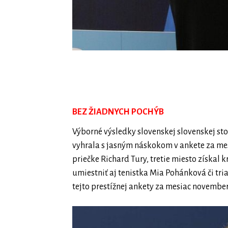
BEZ ŽIADNYCH POCHÝB
Výborné výsledky slovenskej slovenskej sto
vyhrala s jasným náskokom v ankete za mesi
priečke Richard Tury, tretie miesto získal
umiestniť aj tenistka Mia Pohánková či tri
tejto prestížnej ankety za mesiac novembe