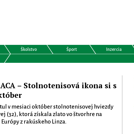
Školstvo
Šport
Inzercia
A – Stolnotenisová ikona si s
któber
tul v mesiaci október stolnotenisovej hviezdy
j (32), ktorá získala zlato vo štvorhre na
Európy z rakúskeho Linza.