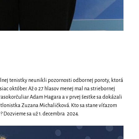
lnej tenistky neunikli pozornosti odbornej poroty, ktorá
ac október. Až o 27 hlasov menej mal na striebornej
 krasokorčuliar Adam Hagara a v prvej šestke sa dokázali
atlonistka Zuzana Michaličková. Kto sa stane víťazom
r? Dozvieme sa už 1. decembra 2024.