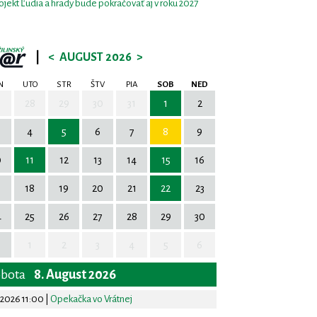
ojekt Ľudia a hrady bude pokračovať aj v roku 2027
|
<
AUGUST 2026
>
N
UTO
STR
ŠTV
PIA
SOB
NED
7
28
29
30
31
1
2
4
5
6
7
8
9
0
11
12
13
14
15
16
7
18
19
20
21
22
23
4
25
26
27
28
29
30
1
2
3
4
5
6
obota
8. August 2026
.2026 11:00
|
Opekačka vo Vrátnej