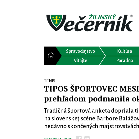
Spravodajstvo
Kultúra
Vitajte
Poradňa
TENIS
TIPOS ŠPORTOVEC MESIAC
prehľadom podmanila o
Tradičná športová anketa dopriala ti
na slovenskej scéne Barbore Balážove
nedávno skončených majstrovstvách 