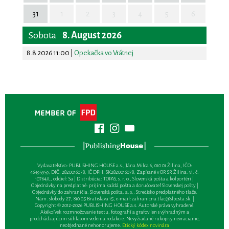
31
1
2
3
4
5
6
Sobota
8. August 2026
8.8.2026 11:00
|
Opekačka vo Vrátnej
Vydavateľsťvo: PUBLISHING HOUSE a.s., Jána Milca 6, 010 01 Žilina, IČO:
46495959, DIČ: 2820016078, IČ DPH: SK2820016078, Zapísané v OR SR Žilina: vl. č.
10764/L, oddiel: Sa | Distribúcia: TOPAS, s. r. o., Slovenská pošta a kolportéri |
Objednávky na predplatné: prijíma každá pošta a doručovateľ Slovenskej pošty |
Objednávky do zahraničia: Slovenská pošta, a. s., Stredisko predplatného tlače,
Nám. slobody 27, 810 05 Bratislava 15, e-mail:
zahranicna.tlac@slposta.sk
. |
Copyright © 2012-2026 PUBLISHING HOUSE a.s. Autorské práva vyhradené.
Akékoľvek rozmnožovanie textu, fotografií a grafov len s výhradným a
predchádzajúcim súhlasom vedenia redakcie. Nevyžiadané rukopisy nevraciame,
neobjednané nehonorujeme.
Etický kódex novinára