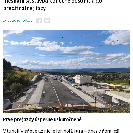
meškaní sa stavba konečne posunula do
predfinálnej fázy.
25.07.2025 | 08:00
Prvé prejazdy úspešne uskutočnené
V tuneli Višňové už nie je len holá rúra – dnes v ňom leží