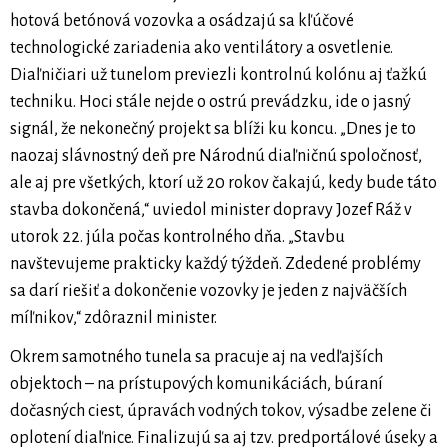
hotová betónová vozovka a osádzajú sa kľúčové
technologické zariadenia ako ventilátory a osvetlenie.
Diaľničiari už tunelom previezli kontrolnú kolónu aj ťažkú
techniku. Hoci stále nejde o ostrú prevádzku, ide o jasný
signál, že nekonečný projekt sa blíži ku koncu. „Dnes je to
naozaj slávnostný deň pre Národnú diaľničnú spoločnosť,
ale aj pre všetkých, ktorí už 20 rokov čakajú, kedy bude táto
stavba dokončená,“ uviedol minister dopravy Jozef Ráž v
utorok 22. júla počas kontrolného dňa. „Stavbu
navštevujeme prakticky každý týždeň. Zdedené problémy
sa darí riešiť a dokončenie vozovky je jeden z najväčších
míľnikov,“ zdôraznil minister.
Okrem samotného tunela sa pracuje aj na vedľajších
objektoch – na prístupových komunikáciách, búraní
dočasných ciest, úpravách vodných tokov, výsadbe zelene či
oplotení diaľnice. Finalizujú sa aj tzv. predportálové úseky a