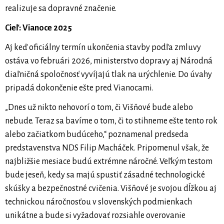
realizuje sa dopravné značenie.
Cieľ: Vianoce 2025
Aj keď oficiálny termín ukončenia stavby podľa zmluvy
ostáva vo februári 2026, ministerstvo dopravy aj Národná
diaľničná spoločnosť vyvíjajú tlak na urýchlenie. Do úvahy
pripadá dokončenie ešte pred Vianocami.
„Dnes už nikto nehovorí o tom, či Višňové bude alebo
nebude. Teraz sa bavíme o tom, či to stihneme ešte tento rok
alebo začiatkom budúceho,“ poznamenal predseda
predstavenstva NDS Filip Macháček. Pripomenul však, že
najbližšie mesiace budú extrémne náročné. Veľkým testom
bude jeseň, kedy sa majú spustiť zásadné technologické
skúšky a bezpečnostné cvičenia. Višňové je svojou dĺžkou aj
technickou náročnosťou v slovenských podmienkach
unikátne a bude si vyžadovať rozsiahle overovanie