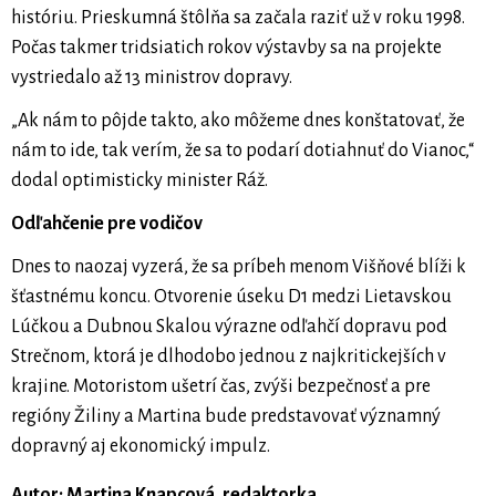
históriu. Prieskumná štôlňa sa začala raziť už v roku 1998.
Počas takmer tridsiatich rokov výstavby sa na projekte
vystriedalo až 13 ministrov dopravy.
„Ak nám to pôjde takto, ako môžeme dnes konštatovať, že
nám to ide, tak verím, že sa to podarí dotiahnuť do Vianoc,“
dodal optimisticky minister Ráž.
Odľahčenie pre vodičov
Dnes to naozaj vyzerá, že sa príbeh menom Višňové blíži k
šťastnému koncu. Otvorenie úseku D1 medzi Lietavskou
Lúčkou a Dubnou Skalou výrazne odľahčí dopravu pod
Strečnom, ktorá je dlhodobo jednou z najkritickejších v
krajine. Motoristom ušetrí čas, zvýši bezpečnosť a pre
regióny Žiliny a Martina bude predstavovať významný
dopravný aj ekonomický impulz.
Autor: Martina Knapcová, redaktorka