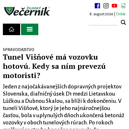
8. august 2026 |
Oskár
SPRAVODAJSTVO
Tunel Višňové má vozovku
hotovú. Kedy sa ním prevezú
motoristi?
Jeden z najočakávanejších dopravných projektov
Slovenska, diaľničný úsek D1 medzi Lietavskou
Lúčkou a Dubnou Skalou, sa blíži k dokončeniu. V
tuneli Višňové, ktorý je jeho najnáročnejšou
časťou, bola v uplynulých dňoch ukončená betonáž
vozovky v oboch tunelových rúrach. Po rokoch