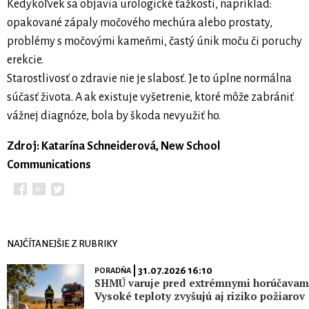
Kedykoľvek sa objavia urologické ťažkosti, napríklad:
opakované zápaly močového mechúra alebo prostaty,
problémy s močovými kameňmi, častý únik moču či poruchy
erekcie.
Starostlivosť o zdravie nie je slabosť. Je to úplne normálna
súčasť života. A ak existuje vyšetrenie, ktoré môže zabrániť
vážnej diagnóze, bola by škoda nevyužiť ho.
Zdroj: Katarína Schneiderová, New School
Communications
NAJČÍTANEJŠIE Z RUBRIKY
| 31.07.2026 16:10
PORADŇA
SHMÚ varuje pred extrémnymi horúčavami
Vysoké teploty zvyšujú aj riziko požiarov