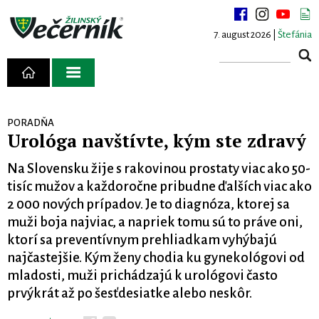
7. august 2026 |
Štefánia
PORADŇA
Urológa navštívte, kým ste zdravý
Na Slovensku žije s rakovinou prostaty viac ako 50-
tisíc mužov a každoročne pribudne ďalších viac ako
2 000 nových prípadov. Je to diagnóza, ktorej sa
muži boja najviac, a napriek tomu sú to práve oni,
ktorí sa preventívnym prehliadkam vyhýbajú
najčastejšie. Kým ženy chodia ku gynekológovi od
mladosti, muži prichádzajú k urológovi často
prvýkrát až po šesťdesiatke alebo neskôr.