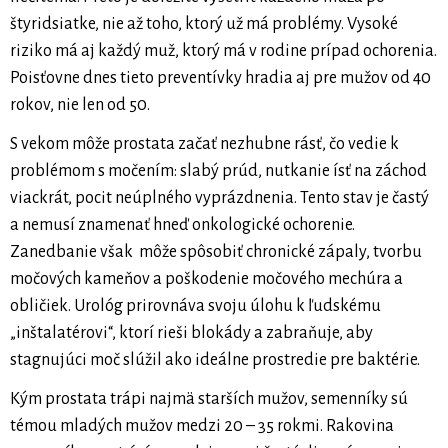
štyridsiatke, nie až toho, ktorý už má problémy. Vysoké
riziko má aj každý muž, ktorý má v rodine prípad ochorenia.
Poisťovne dnes tieto preventívky hradia aj pre mužov od 40
rokov, nie len od 50.
S vekom môže prostata začať nezhubne rásť, čo vedie k
problémom s močením: slabý prúd, nutkanie ísť na záchod
viackrát, pocit neúplného vyprázdnenia. Tento stav je častý
a nemusí znamenať hneď onkologické ochorenie.
Zanedbanie však môže spôsobiť chronické zápaly, tvorbu
močových kameňov a poškodenie močového mechúra a
obličiek. Urológ prirovnáva svoju úlohu k ľudskému
„inštalatérovi“, ktorí rieši blokády a zabraňuje, aby
stagnujúci moč slúžil ako ideálne prostredie pre baktérie.
Kým prostata trápi najmä starších mužov, semenníky sú
témou mladých mužov medzi 20 – 35 rokmi. Rakovina