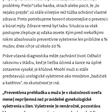
problémy. Prečo? Lebo hanba, strach alebo pocit, že „to
nejako prejde“, sú stále silnejšie než túžba ochrániť vlastné
zdravie. Preto potrebujeme hovoriť otvorenejšie o prevencii
a búrať mýty. Zdravie nemá byť tabu. Situácia sa však
postupne zlepšuje aj vďaka osvete. Kým pred niekoľkými
rokmi absolvovalo preventívne vyšetrenie len približne 4 %
mužov, dnes ich je už okolo 20 %.
Práve včasná diagnostika môže zachrániť život. Odhaliť
rakovinu v štádiu, keď je liečba účinná a šance na úplné
zotavenie vysoké, je kľúčové. Mnohí muži si stále
predstavujú urologické vyšetrenie ako množstvo „hadičiek
a katétrov“, no skutočnosť je iná.
„Preventívna prehliadka u muža je v skutočnosti oveľa
menej nepríjemná než pravidelné gynekologické
vyšetrenia u žien. Vyšetrenie je nenáročné, pozostáva