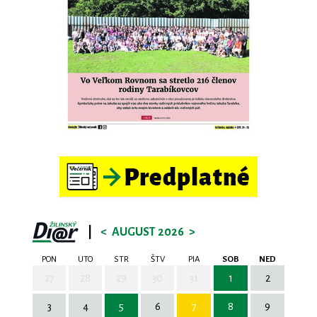
|
<
AUGUST 2026
>
PON
UTO
STR
ŠTV
PIA
SOB
NED
27
28
29
30
31
1
2
3
4
5
6
7
8
9