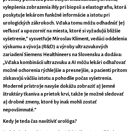
vylepšenia zobrazenia ihly pri biopsii a elastografiu, ktorá
poskytuje lekárom funkčné informácie a istotu pri
urologických zákrokoch. Vďaka tomu môžu odhadnúť jej
veľkosť a upozorniť na miesta, ktoré si vyžadujú bližšie
vyšetrenie,” vysvetľuje Miroslav Kliment, vedúci oddelenia
výskumu a vývoja (R&D) a výroby ultrazvukových
zariadení Siemens Healthineers na Slovensku a dodáva:
„Vďaka kombinácii ultrazvuku a AI môžu lekári odhaľovať
možné ochorenia rýchlejšie a presnejšie, a pacienti pritom
získavajú väčšiu istotu a pohodlie počas vyšetrenia.
Moderné prístroje navyše dokážu zobraziť aj jemné
štruktúry tkaniva a prietok krvi, takže je možné sledovať
aj drobné zmeny, ktoré by inak mohli zostať
nepovšimnuté.“
Kedy je teda čas navštíviť urológa?