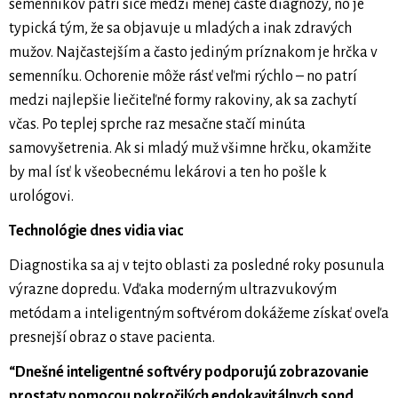
semenníkov patrí síce medzi menej časté diagnózy, no je
typická tým, že sa objavuje u mladých a inak zdravých
mužov. Najčastejším a často jediným príznakom je hrčka v
semenníku. Ochorenie môže rásť veľmi rýchlo – no patrí
medzi najlepšie liečiteľné formy rakoviny, ak sa zachytí
včas. Po teplej sprche raz mesačne stačí minúta
samovyšetrenia. Ak si mladý muž všimne hrčku, okamžite
by mal ísť k všeobecnému lekárovi a ten ho pošle k
urológovi.
Technológie dnes vidia viac
Diagnostika sa aj v tejto oblasti za posledné roky posunula
výrazne dopredu. Vďaka moderným ultrazvukovým
metódam a inteligentným softvérom dokážeme získať oveľa
presnejší obraz o stave pacienta.
“Dnešné inteligentné softvéry podporujú zobrazovanie
prostaty pomocou pokročilých endokavitálnych sond,