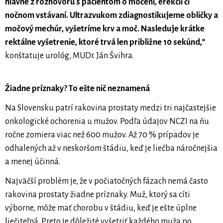
hlavne z rozhovoru s pacientom o močení, erekcii či
nočnom vstávaní. Ultrazvukom zdiagnostikujeme obličky a
močový mechúr, vyšetríme krv a moč. Nasleduje krátke
rektálne vyšetrenie, ktoré trvá len približne 10 sekúnd,“
konštatuje urológ, MUDr. Ján Švihra.
Žiadne príznaky? To ešte nič neznamená
Na Slovensku patrí rakovina prostaty medzi tri najčastejšie
onkologické ochorenia u mužov. Podľa údajov NCZI na ňu
ročne zomiera viac než 600 mužov. Až 70 % prípadov je
odhalených až v neskoršom štádiu, keď je liečba náročnejšia
a menej účinná.
Najväčší problém je, že v počiatočných fázach nemá často
rakovina prostaty žiadne príznaky. Muž, ktorý sa cíti
výborne, môže mať chorobu v štádiu, keď je ešte úplne
liečiteľná. Preto je dôležité vyšetriť každého muža po