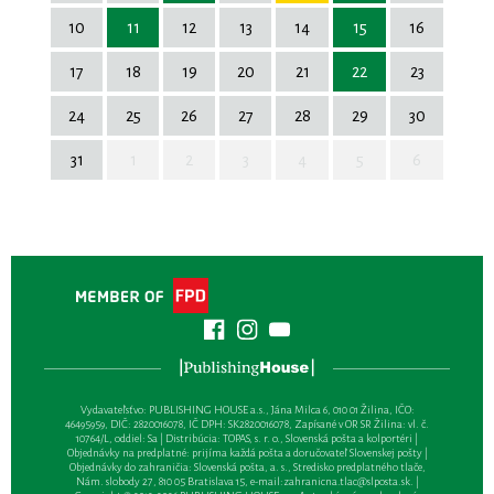
10
11
12
13
14
15
16
17
18
19
20
21
22
23
24
25
26
27
28
29
30
31
1
2
3
4
5
6
Vydavateľsťvo: PUBLISHING HOUSE a.s., Jána Milca 6, 010 01 Žilina, IČO:
46495959, DIČ: 2820016078, IČ DPH: SK2820016078, Zapísané v OR SR Žilina: vl. č.
10764/L, oddiel: Sa | Distribúcia: TOPAS, s. r. o., Slovenská pošta a kolportéri |
Objednávky na predplatné: prijíma každá pošta a doručovateľ Slovenskej pošty |
Objednávky do zahraničia: Slovenská pošta, a. s., Stredisko predplatného tlače,
Nám. slobody 27, 810 05 Bratislava 15, e-mail:
zahranicna.tlac@slposta.sk
. |