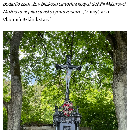
podarilo zistiť, že v blízkosti cintorína kedysi tiež žili Mičurovci.
Možno to nejako súvisí s týmto rodom...,“
zamýšľa sa
Vladimír Belánik starší.