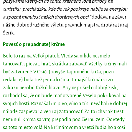
pozývame všetkých do tohto krásneho lona prírody na
turistiku, prechádzku, kde človek pookreje, nabije sa energiou
a spozná minulosť našich drotárskych obcí,“
dodáva na záver
nášho dobrodružného výletu pravnuk majstra drotára Juraj
Šerík.
Povesť o prepadnutej krčme
Bolo to raz na Veľký piatok. Vtedy sa nikde nesmelo
tancovať, spievať, hrať, skrátka zabávať. Všetky krčmy mali
byť zatvorené. V Osiči (povyše Tajomného kríža, pozn.
redakcie) bola tiež jedna krčma. Tunajší krčmár si zo
zákazu nerobil ťažkú hlavu. Aby neprišiel o dobrý zisk,
rozhodol sa, že on bude mať otvorené. Veselo pokrikoval na
svojich hostí. Roznášal im pivo, víno a tí si neváhali v dobrej
nálade zaspievať a veru aj zatancovať. Za to ich však trest
neminul. Krčma sa vraj prepadla pod čiernu zem. Odvtedy
sa toto miesto volá Na krčmárovom a všetci ľudia ho akosi