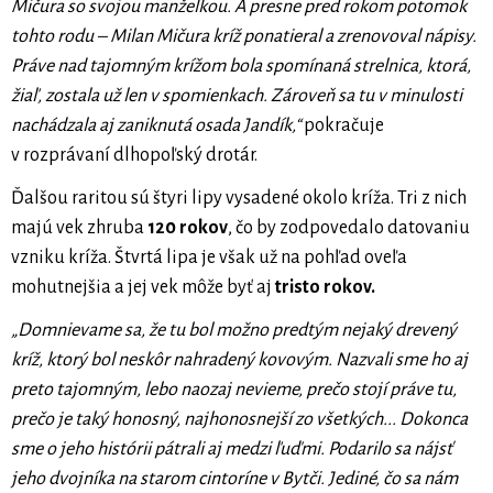
Mičura so svojou manželkou. A presne pred rokom potomok
tohto rodu – Milan Mičura kríž ponatieral a zrenovoval nápisy.
Práve nad tajomným krížom bola spomínaná strelnica, ktorá,
žiaľ, zostala už len v spomienkach. Zároveň sa tu v minulosti
nachádzala aj zaniknutá osada Jandík,“
pokračuje
v rozprávaní dlhopoľský drotár.
Ďalšou raritou sú štyri lipy vysadené okolo kríža. Tri z nich
majú vek zhruba
120 rokov
, čo by zodpovedalo datovaniu
vzniku kríža. Štvrtá lipa je však už na pohľad oveľa
mohutnejšia a jej vek môže byť aj
tristo rokov.
„Domnievame sa, že tu bol možno predtým nejaký drevený
kríž, ktorý bol neskôr nahradený kovovým. Nazvali sme ho aj
preto tajomným, lebo naozaj nevieme, prečo stojí práve tu,
prečo je taký honosný, najhonosnejší zo všetkých... Dokonca
sme o jeho histórii pátrali aj medzi ľuďmi. Podarilo sa nájsť
jeho dvojníka na starom cintoríne v Bytči. Jediné, čo sa nám