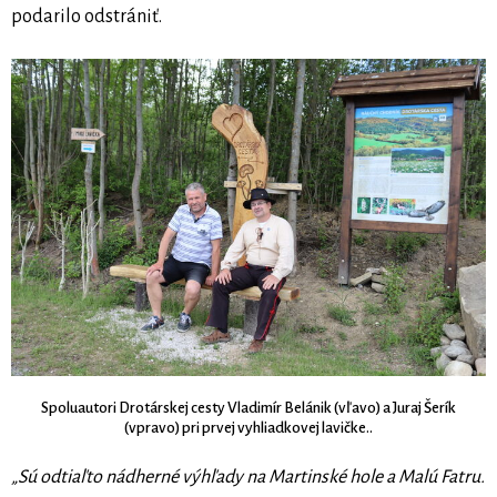
podarilo odstrániť.
Spoluautori Drotárskej cesty Vladimír Belánik (vľavo) a Juraj Šerík
(vpravo) pri prvej vyhliadkovej lavičke..
„Sú odtiaľto nádherné výhľady na Martinské hole a Malú Fatru.