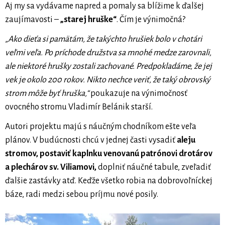
Aj my sa vydávame napred a pomaly sa blížime k ďalšej
zaujímavosti –
„starej hruške“
. Čím je výnimočná?
„Ako dieťa si pamätám, že takýchto hrušiek bolo v chotári
veľmi veľa. Po príchode družstva sa mnohé medze zarovnali,
ale niektoré hrušky zostali zachované. Predpokladáme, že jej
vek je okolo 200 rokov. Nikto nechce veriť, že taký obrovský
strom môže byť hruška,“
poukazuje na výnimočnosť
ovocného stromu Vladimír Belánik starší.
Autori projektu majú s náučným chodníkom ešte veľa
plánov. V budúcnosti chcú v jednej časti vysadiť
aleju
stromov, postaviť kaplnku venovanú patrónovi drotárov
a plechárov sv. Viliamovi,
doplniť náučné tabule, zveľadiť
ďalšie zastávky atď. Keďže všetko robia na dobrovoľníckej
báze, radi medzi sebou príjmu nové posily.