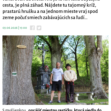
cesta, je plná záhad. Nájdete tu tajomný kríž,
prastarú hrušku a na jednom mieste vraj spod
zeme počuť smiech zabávajúcich sa ľudí...
03.06.2026 | 13:00
S myšlienkou
„oprášiť miestnu cestičku, ktorá viedla do