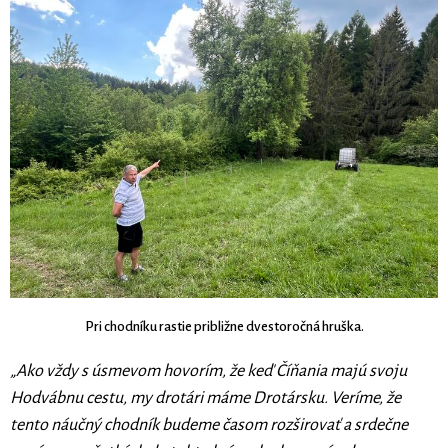
Pri chodníku rastie približne dvestoročná hruška.
„Ako vždy s úsmevom hovorím, že keď Číňania majú svoju
Hodvábnu cestu, my drotári máme Drotársku. Veríme, že
tento náučný chodník budeme časom rozširovať a srdečne