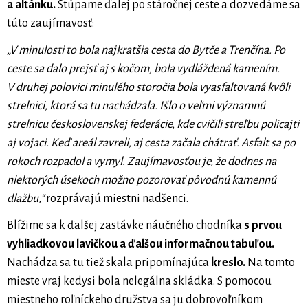
a altánku.
Stúpame ďalej po stáročnej ceste a dozvedáme sa
túto zaujímavosť:
„V minulosti to bola najkratšia cesta do Bytče a Trenčína. Po
ceste sa dalo prejsť aj s kočom, bola vydláždená kamením.
V druhej polovici minulého storočia bola vyasfaltovaná kvôli
strelnici, ktorá sa tu nachádzala. Išlo o veľmi významnú
strelnicu československej federácie, kde cvičili streľbu policajti
aj vojaci. Keď areál zavreli, aj cesta začala chátrať. Asfalt sa po
rokoch rozpadol a vymyl. Zaujímavosťou je, že dodnes na
niektorých úsekoch možno pozorovať pôvodnú kamennú
dlažbu,“
rozprávajú miestni nadšenci.
Blížime sa k ďalšej zastávke náučného chodníka
s prvou
vyhliadkovou lavičkou a ďalšou informačnou tabuľou.
Nachádza sa tu tiež skala pripomínajúca
kreslo.
Na tomto
mieste vraj kedysi bola nelegálna skládka. S pomocou
miestneho roľníckeho družstva sa ju dobrovoľníkom