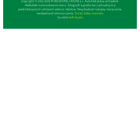
Copyright © 2012-2026 PUBLISHING HOUSE a.s. Autorské práva vyhradené.
Akékoľvek rozmnožovanie textu, fotografií a grafov len s výhradným a
predchádzajúcim súhlasom vedenia redakcie. Nevyžiadané rukopisy nevraciame,
neobjednané nehonorujeme.
Etický kódex novinára
Vyrobilo
Soft Studio