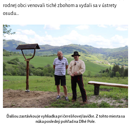
rodnej obci venovali tiché zbohom a vydali sa v ústrety
osudu...
Ďalšou zastávkou je vyhliadka pri čerešňovej lavičke. Z tohto miesta sa
núka posledný pohľad na Dlhé Pole.