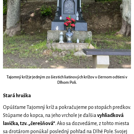
Tajomný kríž je jedným zo šiestich liatinových krížov v čiernom odtieni v
Dlhom Poli.
Stará hruška
Opúšťame Tajomný kríž a pokračujeme po stopách predkov.
Stúpame do kopca, na jeho vrchole je ďalšia
vyhliadková
lavička, tzv. „čerešňová“
. Ako sa dozvedáme, z tohto miesta
sa drotárom ponúkal posledný pohľad na Dlhé Pole. Svojej