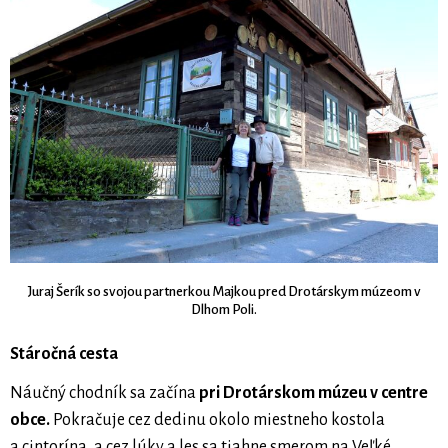
Juraj Šerík so svojou partnerkou Majkou pred Drotárskym múzeom v
Dlhom Poli.
Stáročná cesta
Náučný chodník sa začína
pri Drotárskom múzeu v centre
obce.
Pokračuje cez dedinu okolo miestneho kostola
a cintorína, a cez lúky a les sa tiahne smerom na Veľké