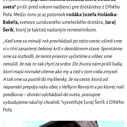
sveta“
prišli pred rokom nadšenci pre drotárstvo z Dlhého
Poľa. Medzi nimi je aj potomok
rodáka Jozefa Holánika-
Bakeľa,
svetovo uznávaného umeleckého drotára,
Juraj
Šerík
, ktorý je taktiež nadaným remeselníkom.
„Keď sme sa minulý rok prechádzali po tejto ceste, všimli sme
si v tŕní zarastený železný kríž v dezolátnom stave. Spontánne
sme sa rozhodli, že tento priestor vyčistíme a vôbec sme
netušili, že nás to tak chytí za srdce. Do života nám prišli ľudia,
ktorí majú rovnaké cítenie ako my a tiež v tom vidia zmysel.
A tak sme sa pustili do myšlienky, že na ceste, ktorá od
nepamäti prepája našu obec s Veľkým Rovným a po ktorej naši
predkovia – drotári odchádzali do sveta, postupne
vybudujeme náučný chodník,“
vysvetľuje Juraj Šerík z Dlhého
Poľa.