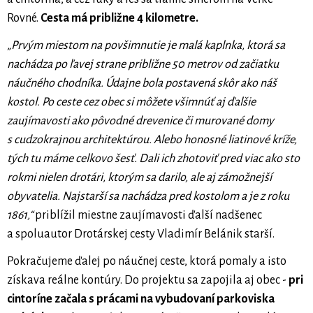
Rovné.
Cesta má približne 4 kilometre.
„Prvým miestom na povšimnutie je malá kaplnka, ktorá sa
nachádza po ľavej strane približne 50 metrov od začiatku
náučného chodníka. Údajne bola postavená skôr ako náš
kostol. Po ceste cez obec si môžete všimnúť aj ďalšie
zaujímavosti ako pôvodné drevenice či murované domy
s cudzokrajnou architektúrou. Alebo honosné liatinové kríže,
tých tu máme celkovo šesť. Dali ich zhotoviť pred viac ako sto
rokmi nielen drotári, ktorým sa darilo, ale aj zámožnejší
obyvatelia. Najstarší sa nachádza pred kostolom a je z roku
1861,“
priblížil miestne zaujímavosti ďalší nadšenec
a spoluautor Drotárskej cesty Vladimír Belánik starší.
Pokračujeme ďalej po náučnej ceste, ktorá pomaly a isto
získava reálne kontúry. Do projektu sa zapojila aj obec -
pri
cintoríne začala s prácami na vybudovaní parkoviska