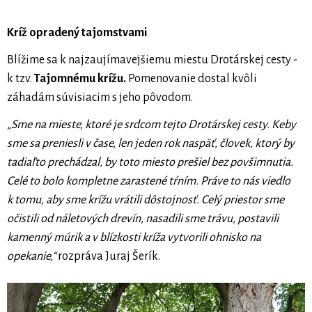
Kríž opradený tajomstvami
Blížime sa k najzaujímavejšiemu miestu Drotárskej cesty -
k tzv.
Tajomnému krížu.
Pomenovanie dostal kvôli
záhadám súvisiacim s jeho pôvodom.
„Sme na mieste, ktoré je srdcom tejto Drotárskej cesty. Keby
sme sa preniesli v čase, len jeden rok naspäť, človek, ktorý by
tadiaľto prechádzal, by toto miesto prešiel bez povšimnutia.
Celé to bolo kompletne zarastené tŕním. Práve to nás viedlo
k tomu, aby sme krížu vrátili dôstojnosť. Celý priestor sme
očistili od náletových drevín, nasadili sme trávu, postavili
kamenný múrik a v blízkosti kríža vytvorili ohnisko na
opekanie,“
rozpráva Juraj Šerík.