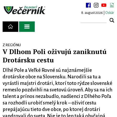
8. august 2026 |
Oskár
Z REGIÓNU
V Dlhom Poli oživujú zaniknutú
Drotársku cestu
Dlhé Pole a Veľké Rovné sú najznámejšie
drotárske obce na Slovensku. Narodili sa tu a
vyrástli majstri drotári, ktorí toto rýdze slovenské
remeslo pozdvihli na svetovú úroveň. Aby sa na ich
talent a prínos nezabudlo, nadšenci z Dlhého Poľa
sa rozhodli urobiť smelý krok – oživiť cestu
prepájajúcu tieto dve obce, po ktorej drotári
vandrovali do sveta. Nie je to len taká obyčajná