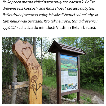
Po kopcoch možno vidieť pozostatky tzv. bačovísk. Boli to
drevenice na kopcoch, kde ľudia chovali cez leto dobytok.
Počas druhej svetovej vojny ich kázali Nemci zbúrať, aby sa
tam neukrývali partizáni. Kto tak neurobil, tomu drevenicu
vypálili,“
zachádza do minulosti Vladimír Belánik starší.