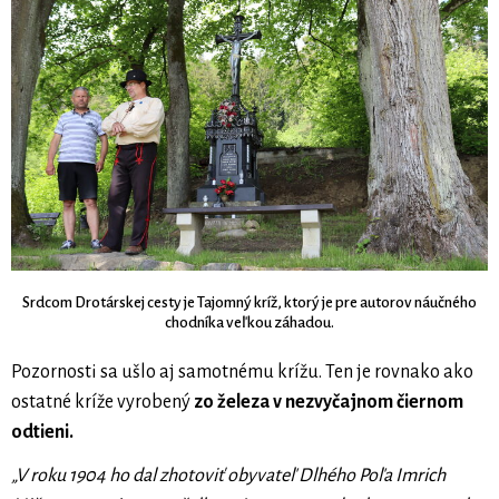
Srdcom Drotárskej cesty je Tajomný kríž, ktorý je pre autorov náučného
chodníka veľkou záhadou.
Pozornosti sa ušlo aj samotnému krížu. Ten je rovnako ako
ostatné kríže vyrobený
zo železa v nezvyčajnom čiernom
odtieni.
„V roku 1904 ho dal zhotoviť obyvateľ Dlhého Poľa Imrich