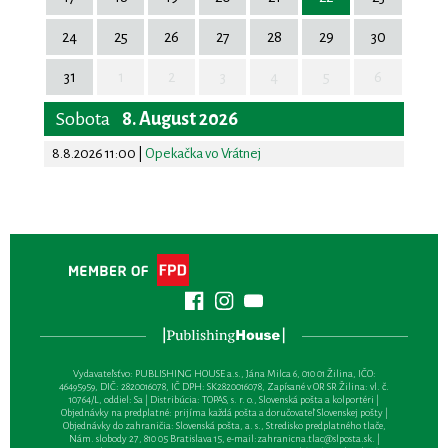
24
25
26
27
28
29
30
31
1
2
3
4
5
6
Sobota
8. August 2026
8.8.2026 11:00
|
Opekačka vo Vrátnej
Vydavateľsťvo: PUBLISHING HOUSE a.s., Jána Milca 6, 010 01 Žilina, IČO:
46495959, DIČ: 2820016078, IČ DPH: SK2820016078, Zapísané v OR SR Žilina: vl. č.
10764/L, oddiel: Sa | Distribúcia: TOPAS, s. r. o., Slovenská pošta a kolportéri |
Objednávky na predplatné: prijíma každá pošta a doručovateľ Slovenskej pošty |
Objednávky do zahraničia: Slovenská pošta, a. s., Stredisko predplatného tlače,
Nám. slobody 27, 810 05 Bratislava 15, e-mail:
zahranicna.tlac@slposta.sk
. |