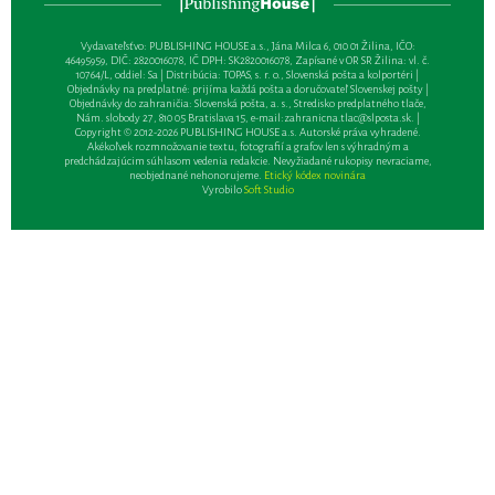
Vydavateľsťvo: PUBLISHING HOUSE a.s., Jána Milca 6, 010 01 Žilina, IČO:
46495959, DIČ: 2820016078, IČ DPH: SK2820016078, Zapísané v OR SR Žilina: vl. č.
10764/L, oddiel: Sa | Distribúcia: TOPAS, s. r. o., Slovenská pošta a kolportéri |
Objednávky na predplatné: prijíma každá pošta a doručovateľ Slovenskej pošty |
Objednávky do zahraničia: Slovenská pošta, a. s., Stredisko predplatného tlače,
Nám. slobody 27, 810 05 Bratislava 15, e-mail:
zahranicna.tlac@slposta.sk
. |
Copyright © 2012-2026 PUBLISHING HOUSE a.s. Autorské práva vyhradené.
Akékoľvek rozmnožovanie textu, fotografií a grafov len s výhradným a
predchádzajúcim súhlasom vedenia redakcie. Nevyžiadané rukopisy nevraciame,
neobjednané nehonorujeme.
Etický kódex novinára
Vyrobilo
Soft Studio