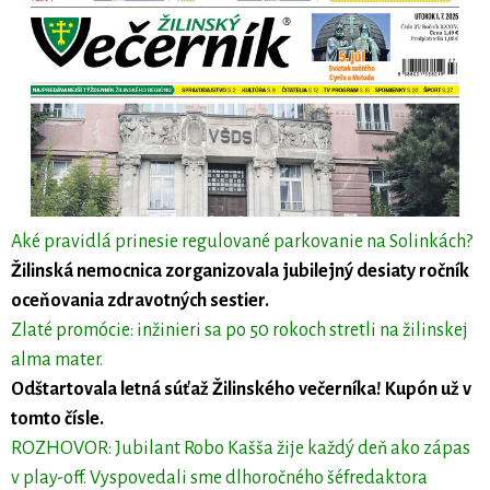
Aké pravidlá prinesie regulované parkovanie na Solinkách?
Žilinská nemocnica zorganizovala jubilejný desiaty ročník
oceňovania zdravotných sestier.
Zlaté promócie: inžinieri sa po 50 rokoch stretli na žilinskej
alma mater.
Odštartovala letná súťaž Žilinského večerníka! Kupón už v
tomto čísle.
ROZHOVOR: Jubilant Robo Kašša žije každý deň ako zápas
v play-off. Vyspovedali sme dlhoročného šéfredaktora