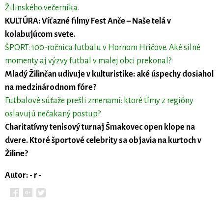
Žilinského večerníka.
KULTÚRA: Víťazné filmy Fest Anče – Naše telá v
kolabujúcom svete.
ŠPORT: 100-ročnica futbalu v Hornom Hričove. Aké silné
momenty aj výzvy futbal v malej obci prekonal?
Mladý Žilinčan udivuje v kulturistike: aké úspechy dosiahol
na medzinárodnom fóre?
Futbalové súťaže prešli zmenami: ktoré tímy z regióny
oslavujú nečakaný postup?
Charitatívny tenisový turnaj Šmakovec open klope na
dvere. Ktoré športové celebrity sa objavia na kurtoch v
Žiline?
Autor: - r -