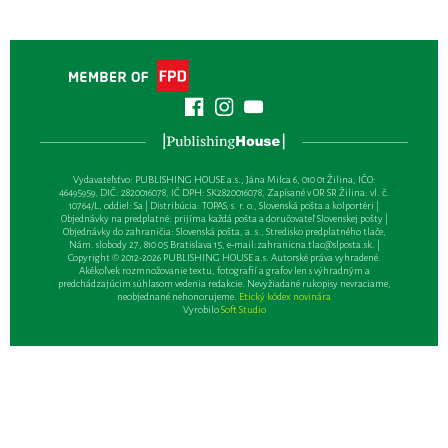
Vydavateľsťvo: PUBLISHING HOUSE a.s., Jána Milca 6, 010 01 Žilina, IČO:
46495959, DIČ: 2820016078, IČ DPH: SK2820016078, Zapísané v OR SR Žilina: vl. č.
10764/L, oddiel: Sa | Distribúcia: TOPAS, s. r. o., Slovenská pošta a kolportéri |
Objednávky na predplatné: prijíma každá pošta a doručovateľ Slovenskej pošty |
Objednávky do zahraničia: Slovenská pošta, a. s., Stredisko predplatného tlače,
Nám. slobody 27, 810 05 Bratislava 15, e-mail:
zahranicna.tlac@slposta.sk
. |
Copyright © 2012-2026 PUBLISHING HOUSE a.s. Autorské práva vyhradené.
Akékoľvek rozmnožovanie textu, fotografií a grafov len s výhradným a
predchádzajúcim súhlasom vedenia redakcie. Nevyžiadané rukopisy nevraciame,
neobjednané nehonorujeme.
Etický kódex novinára
Vyrobilo
Soft Studio