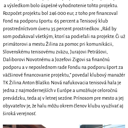
a výsledkom bolo úspešné vyhodnotenie tohto projektu.
Rozpočet projektu bol 246 000 eur, z toho pre financoval
Fond na podporu športu 65 percent a Tenisový klub
prostredníctvom úveru 35 percent prostriedkov. „Rád by
som poďakoval všetkým, ktorí sa podieľali na projekte. Či už
primátorovi a mestu Žilina za pomoc pri komunikácii,
Slovenskému tenisovému zväzu, Jurajovi Petrášovi,
Daliborovi Novotnému a Jozefovi Zigovi sa finančnú
podporu a v neposlednom rade Fondu na podporu šport za
väčšinové financovanie projektu,“ povedal klubový manažér
TK Žilina Anton Blaško. Nová nafukovacia tenisová hala je
jedna z najmodernejších v Európe a umožňuje celoročnú
prevádzku, teda aj v letnej sezóne. Prínosom pre mesto a jej
obyvateľov je, že halu môžu okrem členov klubu využívať aj
široká verejnosť.