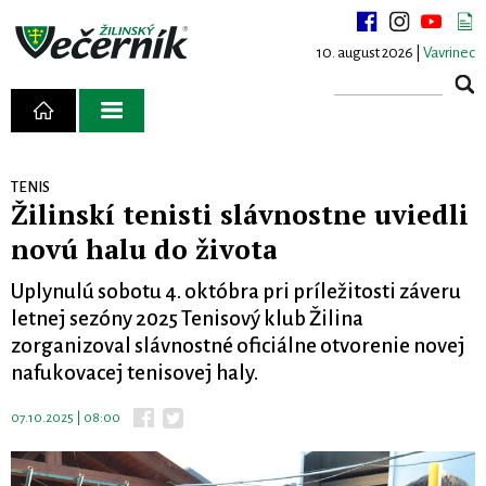
10. august 2026 |
Vavrinec
TENIS
Žilinskí tenisti slávnostne uviedli
novú halu do života
Uplynulú sobotu 4. októbra pri príležitosti záveru
letnej sezóny 2025 Tenisový klub Žilina
zorganizoval slávnostné oficiálne otvorenie novej
nafukovacej tenisovej haly.
07.10.2025 | 08:00