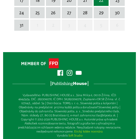
17
18
19
20
21
22
23
24
25
26
27
28
29
30
31
1
2
3
4
5
6
Vydavateľsťvo: PUBLISHING HOUSE a.s., Jána Milca 6, 010 01 Žilina, IČO:
46495959, DIČ: 2820016078, IČ DPH: SK2820016078, Zapísané v OR SR Žilina: vl. č.
10764/L, oddiel: Sa | Distribúcia: TOPAS, s. r. o., Slovenská pošta a kolportéri |
Objednávky na predplatné: prijíma každá pošta a doručovateľ Slovenskej pošty |
Objednávky do zahraničia: Slovenská pošta, a. s., Stredisko predplatného tlače,
Nám. slobody 27, 810 05 Bratislava 15, e-mail:
zahranicna.tlac@slposta.sk
. |
Copyright © 2012-2026 PUBLISHING HOUSE a.s. Autorské práva vyhradené.
Akékoľvek rozmnožovanie textu, fotografií a grafov len s výhradným a
predchádzajúcim súhlasom vedenia redakcie. Nevyžiadané rukopisy nevraciame,
neobjednané nehonorujeme.
Etický kódex novinára
Vyrobilo
Soft Studio