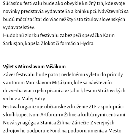
Súčasťou festivalu bude ako obvykle knižný trh, kde svoje
novinky predstavia vydavatelia a kníhkupci. Návštevníci sa
budú môcť začítať do viac než štyristo titulov slovenských
vydavateľstiev.
Hudobnú zložku festivalu zabezpečí speváčka Karin
Sarkisjan, kapela Zlokot či formácia Hydra.
Výlet s Miroslavom Mišákom
Záver festivalu bude patriť nedeľnému výletu do prírody
s autorom Miroslavom Mišákom, kde sa návštevníci
dozvedia viac o jeho písaní a vzťahu k lesom Strážovských
vrchov a Malej Fatry.
Festival organizuje občianske združenie ZLF v spolupráci
s kníhkupectvom Artforum v Žiline a kultúrnymi centrami
Nová synagóga a Stanica Žilina-Záriečie. Z verejných
zdrojov ho podporuje Fond na podporu umenia a Mesto