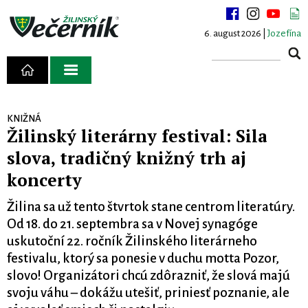
6. august 2026 |
Jozefína
KNIŽNÁ
Žilinský literárny festival: Sila
slova, tradičný knižný trh aj
koncerty
Žilina sa už tento štvrtok stane centrom literatúry.
Od 18. do 21. septembra sa v Novej synagóge
uskutoční 22. ročník Žilinského literárneho
festivalu, ktorý sa ponesie v duchu motta Pozor,
slovo! Organizátori chcú zdôrazniť, že slová majú
svoju váhu – dokážu utešiť, priniesť poznanie, ale