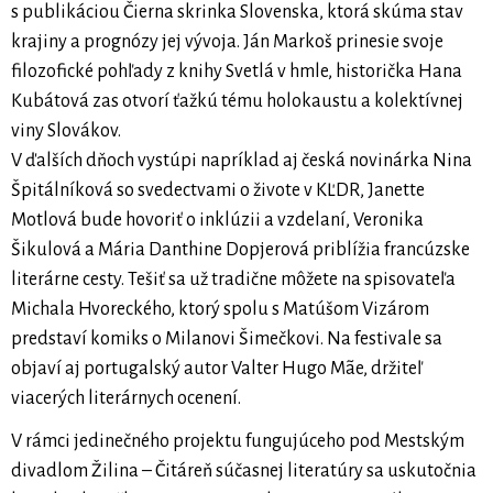
s publikáciou Čierna skrinka Slovenska, ktorá skúma stav
krajiny a prognózy jej vývoja. Ján Markoš prinesie svoje
filozofické pohľady z knihy Svetlá v hmle, historička Hana
Kubátová zas otvorí ťažkú tému holokaustu a kolektívnej
viny Slovákov.
V ďalších dňoch vystúpi napríklad aj česká novinárka Nina
Špitálníková so svedectvami o živote v KĽDR, Janette
Motlová bude hovoriť o inklúzii a vzdelaní, Veronika
Šikulová a Mária Danthine Dopjerová priblížia francúzske
literárne cesty. Tešiť sa už tradične môžete na spisovateľa
Michala Hvoreckého, ktorý spolu s Matúšom Vizárom
predstaví komiks o Milanovi Šimečkovi. Na festivale sa
objaví aj portugalský autor Valter Hugo Mãe, držiteľ
viacerých literárnych ocenení.
V rámci jedinečného projektu fungujúceho pod Mestským
divadlom Žilina – Čitáreň súčasnej literatúry sa uskutočnia