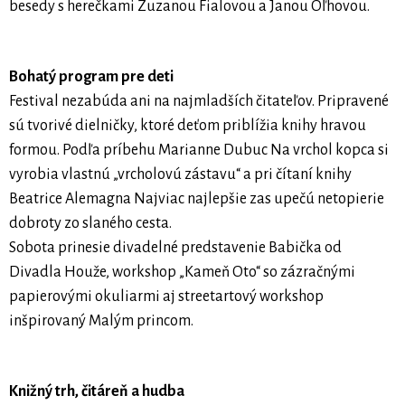
besedy s herečkami Zuzanou Fialovou a Janou Oľhovou.
Bohatý program pre deti
Festival nezabúda ani na najmladších čitateľov. Pripravené
sú tvorivé dielničky, ktoré deťom priblížia knihy hravou
formou. Podľa príbehu Marianne Dubuc Na vrchol kopca si
vyrobia vlastnú „vrcholovú zástavu“ a pri čítaní knihy
Beatrice Alemagna Najviac najlepšie zas upečú netopierie
dobroty zo slaného cesta.
Sobota prinesie divadelné predstavenie Babička od
Divadla Houže, workshop „Kameň Oto“ so zázračnými
papierovými okuliarmi aj streetartový workshop
inšpirovaný Malým princom.
Knižný trh, čitáreň a hudba