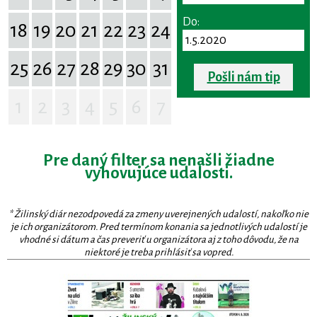
Do:
18
19
20
21
22
23
24
25
26
27
28
29
30
31
Pošli nám tip
1
2
3
4
5
6
7
Pre daný filter sa nenašli žiadne
vyhovujúce udalosti.
* Žilinský diár nezodpovedá za zmeny uverejnených udalostí, nakoľko nie
je ich organizátorom. Pred termínom konania sa jednotlivých udalostí je
vhodné si dátum a čas preveriť u organizátora aj z toho dôvodu, že na
niektoré je treba prihlásiť sa vopred.