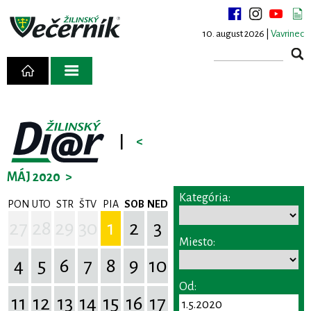
10. august 2026 |
Vavrinec
|
<
MÁJ 2020
>
Kategória:
PON
UTO
STR
ŠTV
PIA
SOB
NED
27
28
29
30
1
2
3
Miesto:
4
5
6
7
8
9
10
Od:
11
12
13
14
15
16
17