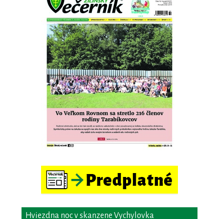
Hviezdna noc v skanzene Vychylovka