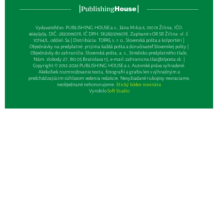
Vydavateľsťvo: PUBLISHING HOUSE a.s., Jána Milca 6, 010 01 Žilina, IČO:
46495959, DIČ: 2820016078, IČ DPH: SK2820016078, Zapísané v OR SR Žilina: vl. č.
10764/L, oddiel: Sa | Distribúcia: TOPAS, s. r. o., Slovenská pošta a kolportéri |
Objednávky na predplatné: prijíma každá pošta a doručovateľ Slovenskej pošty |
Objednávky do zahraničia: Slovenská pošta, a. s., Stredisko predplatného tlače,
Nám. slobody 27, 810 05 Bratislava 15, e-mail:
zahranicna.tlac@slposta.sk
. |
Copyright © 2012-2026 PUBLISHING HOUSE a.s. Autorské práva vyhradené.
Akékoľvek rozmnožovanie textu, fotografií a grafov len s výhradným a
predchádzajúcim súhlasom vedenia redakcie. Nevyžiadané rukopisy nevraciame,
neobjednané nehonorujeme.
Etický kódex novinára
Vyrobilo
Soft Studio