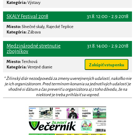
Kategória:
Výstavy
SKALY Festival 2018
31.8. 12:00 - 2.9.2018
Miesto:
Slnečné skaly, Rajecké Teplice
Kategória:
Zábava
Medzinárodné stretnutie
31.8. 14:00 - 2.9.2018
zbojníkov
Miesto:
Terchová
Zakúpiť vstupenku
Kategória:
Verejné dianie
* Žilinský diár nezodpovedá za zmeny uverejnených udalostí, nakoľko nie
je ich organizátorom. Pred termínom konania sa jednotlivých udalostí je
vhodné si dátum a čas preveriť u organizátora aj z toho dôvodu, že na
niektoré je treba prihlásiť sa vopred.