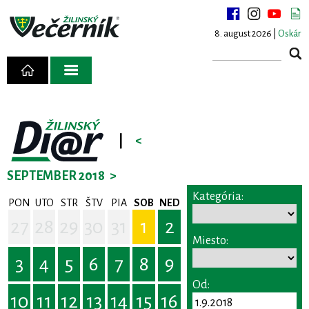
8. august 2026 |
Oskár
|
<
SEPTEMBER 2018
>
Kategória:
PON
UTO
STR
ŠTV
PIA
SOB
NED
27
28
29
30
31
1
2
Miesto:
3
4
5
6
7
8
9
Od:
10
11
12
13
14
15
16