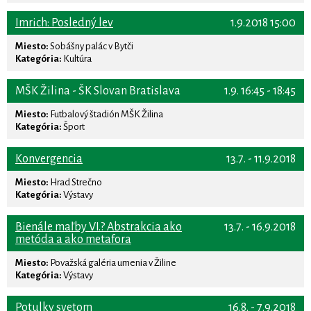
Imrich: Posledný lev
1.9.2018 15:00
Miesto:
Sobášny palác v Bytči
Kategória:
Kultúra
MŠK Žilina - ŠK Slovan Bratislava
1.9. 16:45 - 18:45
Miesto:
Futbalový štadión MŠK Žilina
Kategória:
Šport
Konvergencia
13.7. - 11.9.2018
Miesto:
Hrad Strečno
Kategória:
Výstavy
Bienále maľby VI.? Abstrakcia ako
13.7. - 16.9.2018
metóda a ako metafora
Miesto:
Považská galéria umenia v Žiline
Kategória:
Výstavy
Potulky svetom
16.8. - 7.9.2018