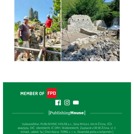
Vydavateľsťvo: PUBLISHING HOUSE a.s., Jána Milca 6, 010 01 Žilina, IČO:
46495959, DIČ: 2820016078, IČ DPH: SK2820016078, Zapísané v OR SR Žilina: vl. č.
10764/L, oddiel: Sa | Distribúcia: TOPAS, s. r. o., Slovenská pošta a kolportéri |