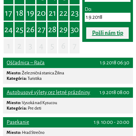
Do:
17
18
19
20
21
22
23
24
25
26
27
28
29
30
Pošli nám tip
1
2
3
4
5
6
7
Oščadnica – Rača
1.9.2018 06:30
Miesto:
Železničná stanica Žilina
Kategória:
Turistika
Autobusové výlety cez letné prázdniny
1.9.2018 08:00
Miesto:
Vysoká nad Kysucou
Kategória:
Pre deti
Pasekanie
1.9. 10:00 - 20:00
Miesto:
Hrad Strečno