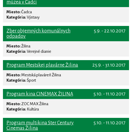
múzea v Čadci
Miesto:
Čadca
Kategória:
Výstavy
Zber objemných komunálnych
5.9. - 22.10.2017
odpadov
Miesto:
Žilina
Kategória:
Verejné dianie
Program Mestskej plavárne Žilina
25.9. - 31.10.2017
Miesto:
Mestská plaváreň Žilina
Kategória:
Šport
Program kina CINEMAX ŽILINA
5.10. - 11.10.2017
Miesto:
ZOC MAX Žilina
Kategória:
Kultúra
Program multikina Ster Century
5.10. - 11.10.2017
Cinemas Žilina