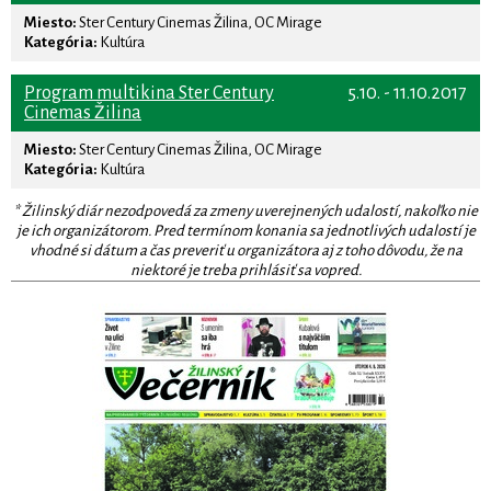
Miesto:
Ster Century Cinemas Žilina, OC Mirage
Kategória:
Kultúra
Program multikina Ster Century
5.10. - 11.10.2017
Cinemas Žilina
Miesto:
Ster Century Cinemas Žilina, OC Mirage
Kategória:
Kultúra
* Žilinský diár nezodpovedá za zmeny uverejnených udalostí, nakoľko nie
je ich organizátorom. Pred termínom konania sa jednotlivých udalostí je
vhodné si dátum a čas preveriť u organizátora aj z toho dôvodu, že na
niektoré je treba prihlásiť sa vopred.