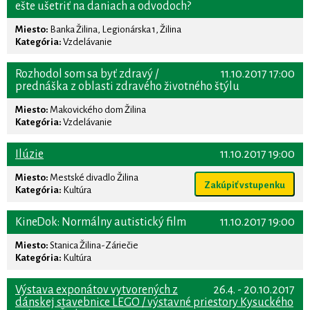
ešte ušetriť na daniach a odvodoch?
Miesto:
Banka Žilina, Legionárska 1, Žilina
Kategória:
Vzdelávanie
Rozhodol som sa byť zdravý /
11.10.2017 17:00
prednáška z oblasti zdravého životného štýlu
Miesto:
Makovického dom Žilina
Kategória:
Vzdelávanie
Ilúzie
11.10.2017 19:00
Miesto:
Mestské divadlo Žilina
Zakúpiť vstupenku
Kategória:
Kultúra
KineDok: Normálny autistický film
11.10.2017 19:00
Miesto:
Stanica Žilina-Záriečie
Kategória:
Kultúra
Výstava exponátov vytvorených z
26.4. - 20.10.2017
dánskej stavebnice LEGO / výstavné priestory Kysuckého