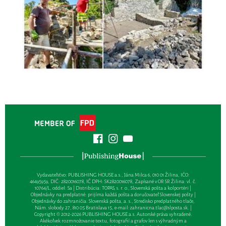
Vydavateľsťvo: PUBLISHING HOUSE a.s., Jána Milca 6, 010 01 Žilina, IČO:
46495959, DIČ: 2820016078, IČ DPH: SK2820016078, Zapísané v OR SR Žilina: vl. č.
10764/L, oddiel: Sa | Distribúcia: TOPAS, s. r. o., Slovenská pošta a kolportéri |
Objednávky na predplatné: prijíma každá pošta a doručovateľ Slovenskej pošty |
Objednávky do zahraničia: Slovenská pošta, a. s., Stredisko predplatného tlače,
Nám. slobody 27, 810 05 Bratislava 15, e-mail:
zahranicna.tlac@slposta.sk
. |
Copyright © 2012-2026 PUBLISHING HOUSE a.s. Autorské práva vyhradené.
Akékoľvek rozmnožovanie textu, fotografií a grafov len s výhradným a