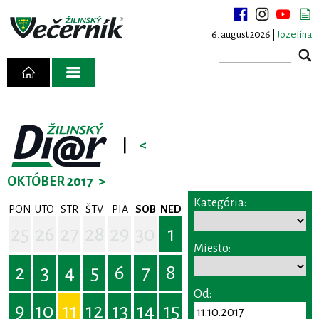
6. august 2026 |
Jozefína
|
<
OKTÓBER 2017
>
Kategória:
PON
UTO
STR
ŠTV
PIA
SOB
NED
25
26
27
28
29
30
1
Miesto:
2
3
4
5
6
7
8
Od:
9
10
11
12
13
14
15