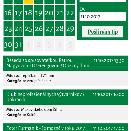
Do:
16
17
18
19
20
21
22
23
24
25
26
27
28
29
Pošli nám tip
30
31
1
2
3
4
5
Beseda so spisovateľkou Petrou
11.10.2017 13:30
Nagyovou - Džerengovou / Obecný dom
Miesto:
Teplička nad Váhom
Kategória:
Verejné dianie
Klub neprofesionálnych výtvarníkov /
11.10.2017 16:00
pokročilí
Miesto:
Makovického dom Žilina
Kategória:
Kultúra
Peter Furmaník - Je možné v roku 2017
11.10.2017 17:00